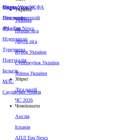
Збірна України
Італія
Суперкубок УЄФА
Україна
Німеччина
Ліга конференцій
Україна
Франція
ЛЧ - Top News
Перша ліга
Нідерланди
Друга ліга
Туреччина
Кубок України
Португалія
Суперкубок України
Бельгія
Збірна України
Збірні
МЛС
Ліга націй
Саудівська Аравія
ЧС 2026
Чемпіонати
Англія
Іспанія
АПЛ Top News