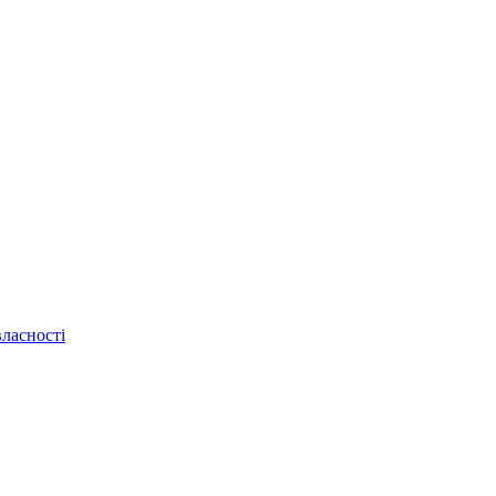
ласності