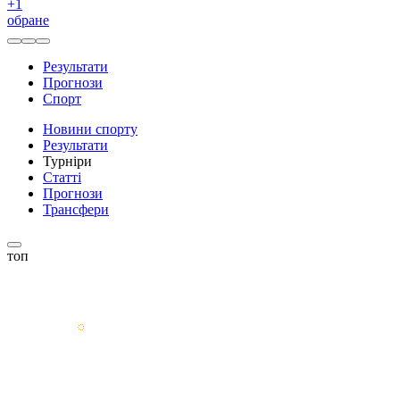
+
1
обране
Результати
Прогнози
Спорт
Новини спорту
Результати
Турніри
Статті
Прогнози
Трансфери
топ