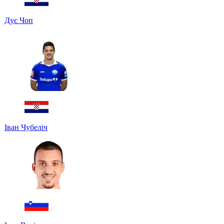
Дує Чоп
Іван Чубеліч