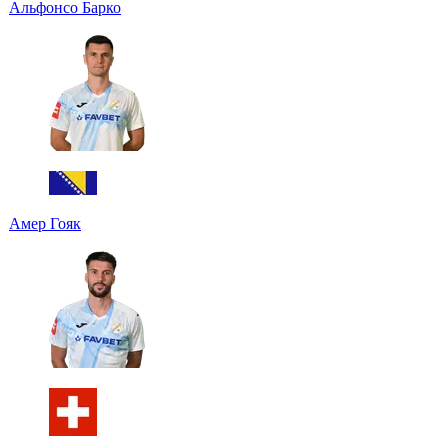
Альфонсо Барко
Амер Гояк