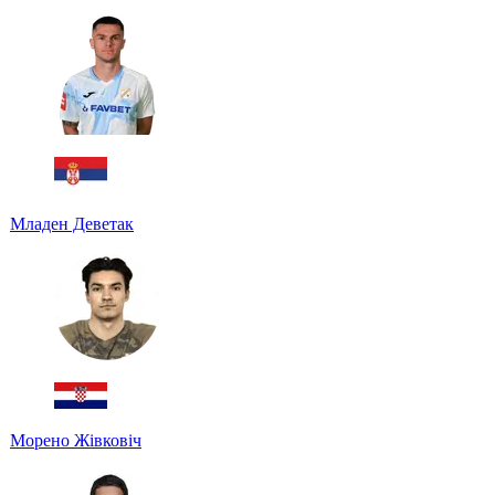
Младен Деветак
Морено Жівковіч