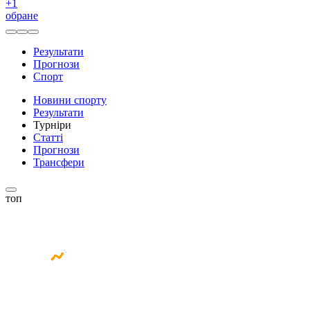
+
1
обране
Результати
Прогнози
Спорт
Новини спорту
Результати
Турніри
Статті
Прогнози
Трансфери
топ