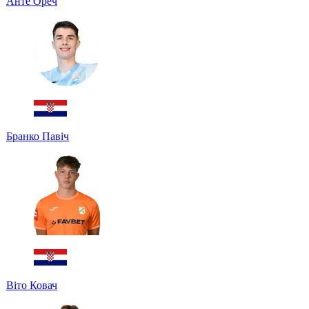
Анте Ореч
Бранко Павіч
Віто Ковач