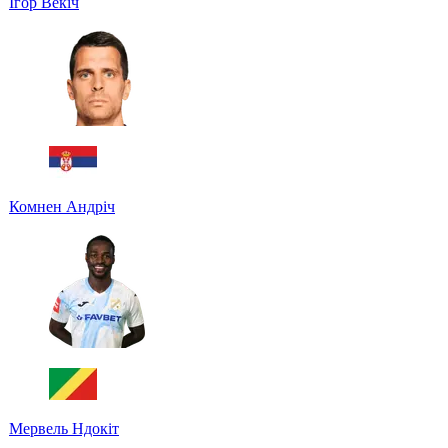
Ігор Векіч
Комнен Андріч
Мервель Ндокіт