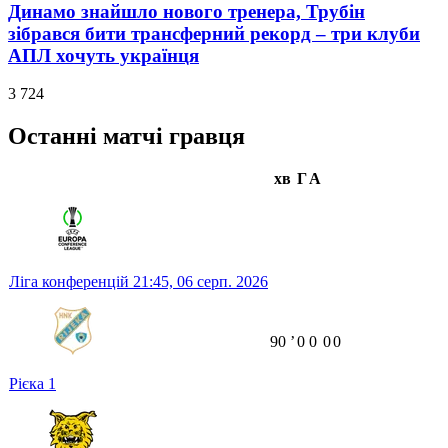
Динамо знайшло нового тренера, Трубін
зібрався бити трансферний рекорд – три клуби
АПЛ хочуть українця
3 724
Останні матчі гравця
хв
Г
А
Ліга конференцій
21:45,
06 серп. 2026
90
ʼ
0
0
0
0
Рієка
1