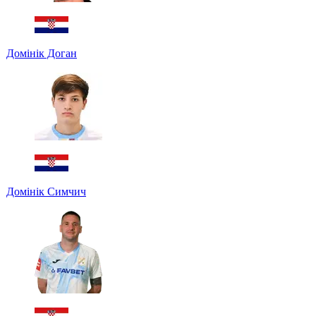
Домінік Доган
Домінік Симчич