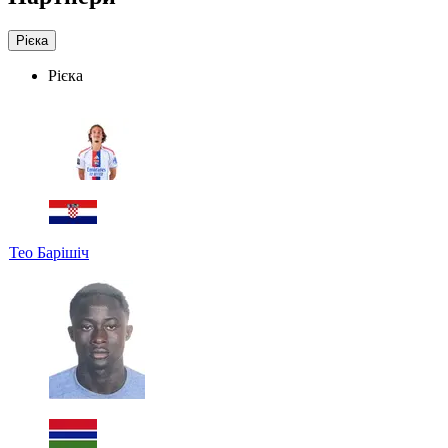
Рієка
Рієка
Teo Барішіч