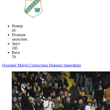
Номер
45
Позиція
захисник
Зріст
185
Вага
78
Основне
Матчі
Статистика
Новини
трансфери