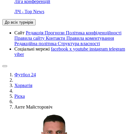
Ліга конференцій
ЛЧ - Top News
До всіх турнірів
Сайт
Редакція
Прогнози
Політика конфіденційності
Правила сайту
Контакти
Правила коментування
Редакційна політика
Структура власності
Соціальні мережі
facebook
x
youtube
instagram
telegram
viber
Футбол 24
Хорватія
Рієка
Анте Майсторовіч