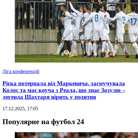
Ліга конференцій
Рієка потерпала від Маркевича, засмучувала
Колос та має коуча з Реала, що знає Зозулю –
легенда Шахтаря вірить у позитив
17.12.2025, 17:05
Популярне на футбол 24