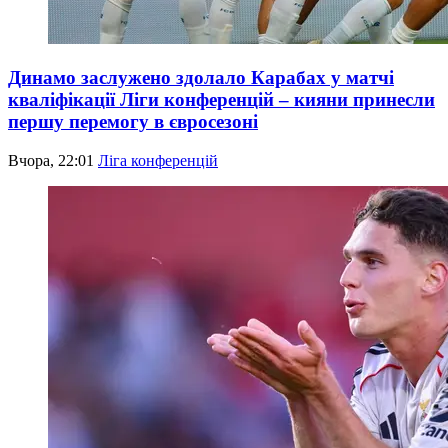
Динамо заслужено здолало Карабах у матчі
кваліфікації Ліги конференцій – кияни принесли
першу перемогу в євросезоні
Вчора, 22:01
Ліга конференцій