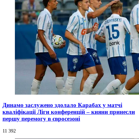
Динамо заслужено здолало Карабах у матчі
кваліфікації Ліги конференцій – кияни принесли
першу перемогу в євросезоні
11 392