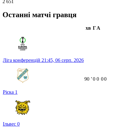
2 651
Останні матчі гравця
хв
Г
А
Ліга конференцій
21:45,
06 серп. 2026
90
ʼ
0
0
0
0
Рієка
1
Ільвес
0