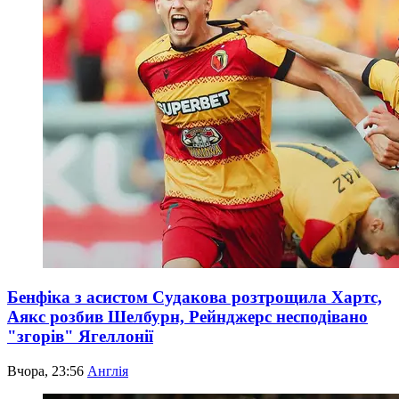
Бенфіка з асистом Судакова розтрощила Хартс,
Аякс розбив Шелбурн, Рейнджерс несподівано
"згорів" Ягеллонії
Вчора, 23:56
Англія