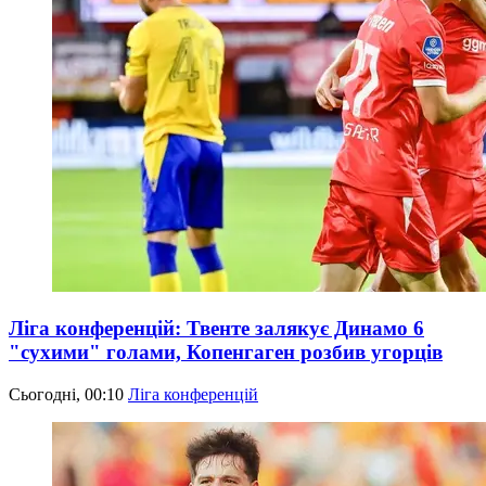
Ліга конференцій: Твенте залякує Динамо 6
"сухими" голами, Копенгаген розбив угорців
Сьогодні, 00:10
Ліга конференцій