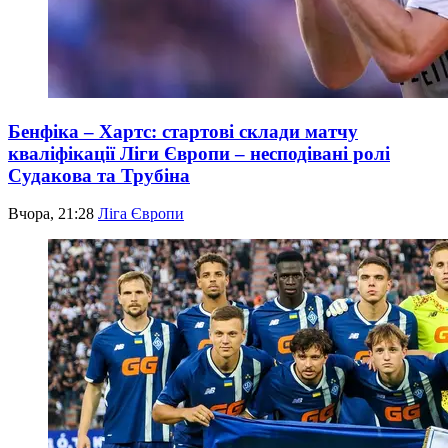
Бенфіка – Хартс: стартові склади матчу
кваліфікації Ліги Європи – несподівані ролі
Судакова та Трубіна
Вчора, 21:28
Ліга Європи