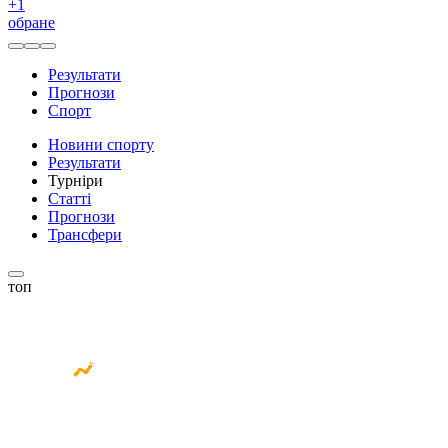
+
1
обране
Результати
Прогнози
Спорт
Новини спорту
Результати
Турніри
Статті
Прогнози
Трансфери
топ