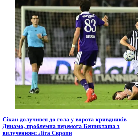
Сікан долучився до гола у ворота кривдників
Динамо, проблемна перемога Бешикташа з
вилученням: Ліга Європи