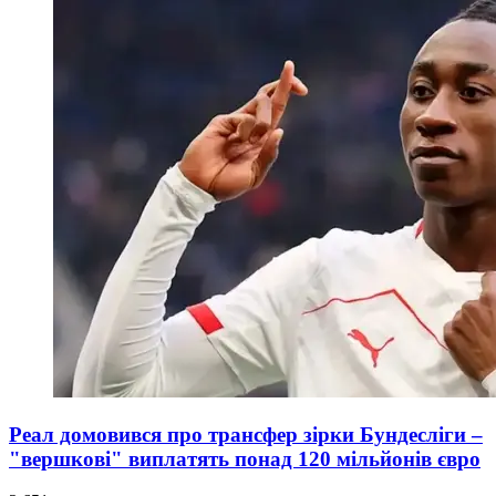
Реал домовився про трансфер зірки Бундесліги –
"вершкові" виплатять понад 120 мільйонів євро