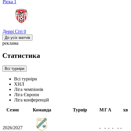
Рієка
1
Деррі Сіті
0
До усіх матчів
реклама
Статистика
Всі турніри
Всі турніри
ХНЛ
Ліга чемпіонів
Ліга Європи
Ліга конференцій
Сезон
Команда
Турнір
М
Г
А
хв
2026/2027
-
-
-
-
-
-