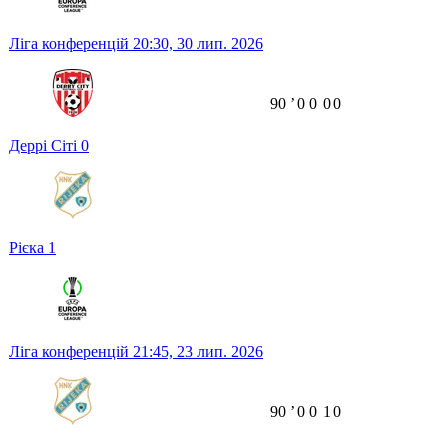
Ліга конференцій
20:30,
30 лип. 2026
90
ʼ
0
0
0
0
Деррі Сіті
0
Рієка
1
Ліга конференцій
21:45,
23 лип. 2026
90
ʼ
0
0
1
0