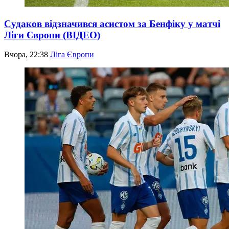
Судаков відзначився асистом за Бенфіку у матчі
Ліги Європи (ВІДЕО)
Вчора, 22:38
Ліга Європи