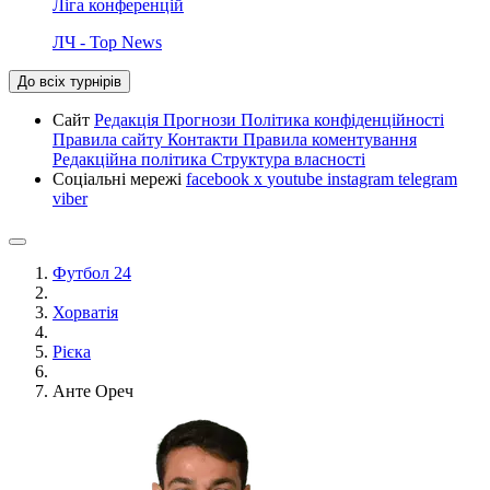
Ліга конференцій
ЛЧ - Top News
До всіх турнірів
Сайт
Редакція
Прогнози
Політика конфіденційності
Правила сайту
Контакти
Правила коментування
Редакційна політика
Структура власності
Соціальні мережі
facebook
x
youtube
instagram
telegram
viber
Футбол 24
Хорватія
Рієка
Анте Ореч