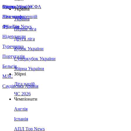
Збірна України
Італія
Суперкубок УЄФА
Україна
Німеччина
Ліга конференцій
Україна
Франція
ЛЧ - Top News
Перша ліга
Нідерланди
Друга ліга
Туреччина
Кубок України
Португалія
Суперкубок України
Бельгія
Збірна України
Збірні
МЛС
Ліга націй
Саудівська Аравія
ЧС 2026
Чемпіонати
Англія
Іспанія
АПЛ Top News