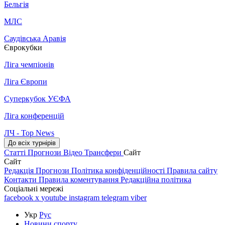
Бельгія
МЛС
Саудівська Аравія
Єврокубки
Ліга чемпіонів
Ліга Європи
Суперкубок УЄФА
Ліга конференцій
ЛЧ - Top News
До всіх турнірів
Статті
Прогнози
Відео
Трансфери
Сайт
Сайт
Редакція
Прогнози
Політика конфіденційності
Правила сайту
Контакти
Правила коментування
Редакційна політика
Соціальні мережі
facebook
x
youtube
instagram
telegram
viber
Укр
Рус
Новини спорту