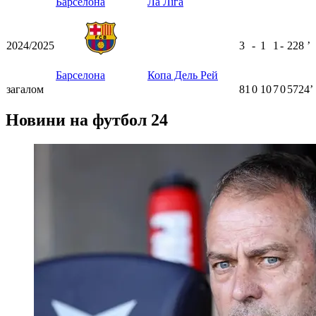
Барселона
Ла Ліга
2024/2025
3
-
1
1
-
228
ʼ
Барселона
Копа Дель Рей
загалом
81
0
10
7
0
5724ʼ
Новини на футбол 24