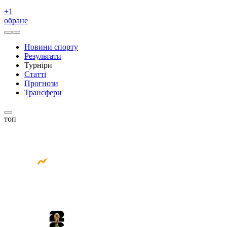
+
1
обране
Новини спорту
Результати
Турніри
Статті
Прогнози
Трансфери
топ