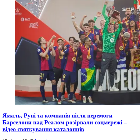
Ямаль, Руні та компанія після перемоги
Барселони над Реалом розірвали соцмережі –
відео святкування каталонців