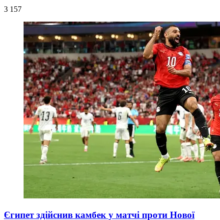
3 157
Єгипет здійснив камбек у матчі проти Нової