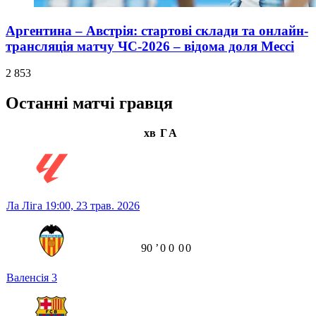
Аргентина – Австрія: стартові склади та онлайн-
трансляція матчу ЧС-2026 – відома доля Мессі
2 853
Останні матчі гравця
хв
Г
А
Ла Ліга
19:00,
23 трав. 2026
90
ʼ
0
0
0
0
Валенсія
3