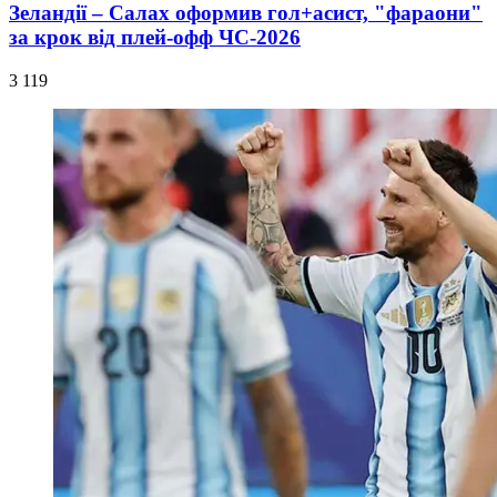
Зеландії – Салах оформив гол+асист, "фараони"
за крок від плей-офф ЧС-2026
3 119