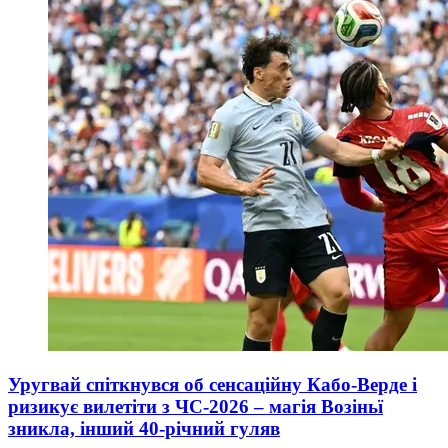
Уругвай спіткнувся об сенсаційну Кабо-Верде і
ризикує вилетіти з ЧС-2026 – магія Возіньї
зникла, інший 40-річний гуляв