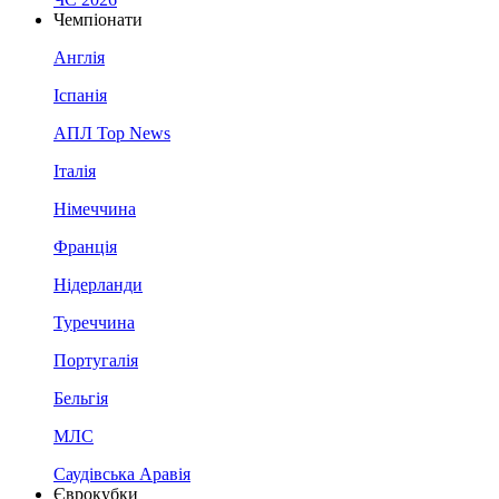
Чемпіонати
Англія
Іспанія
АПЛ Top News
Італія
Німеччина
Франція
Нідерланди
Туреччина
Португалія
Бельгія
МЛС
Саудівська Аравія
Єврокубки