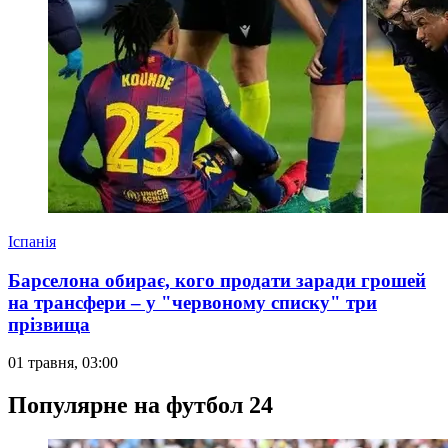
Іспанія
Барселона обирає, кого продати заради грошей
на трансфери – у "червоному списку" три
прізвища
01 травня, 03:00
Популярне на футбол 24