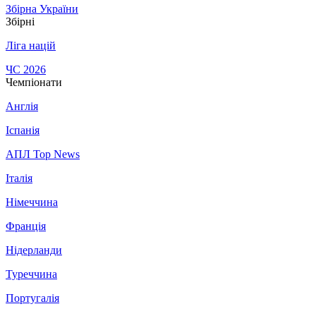
Збірна України
Збірні
Ліга націй
ЧС 2026
Чемпіонати
Англія
Іспанія
АПЛ Top News
Італія
Німеччина
Франція
Нідерланди
Туреччина
Португалія