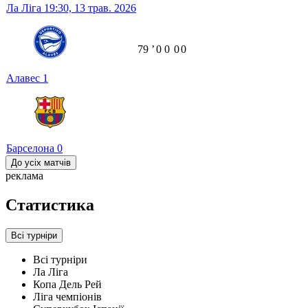
Ла Ліга
19:30,
13 трав. 2026
79
ʼ
0
0
0
0
Алавес
1
Барселона
0
До усіх матчів
реклама
Статистика
Всі турніри
Всі турніри
Ла Ліга
Копа Дель Рей
Ліга чемпіонів