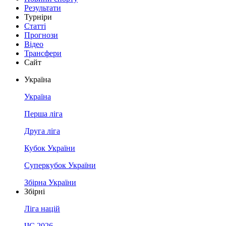
Результати
Турніри
Статті
Прогнози
Відео
Трансфери
Сайт
Україна
Україна
Перша ліга
Друга ліга
Кубок України
Суперкубок України
Збірна України
Збірні
Ліга націй
ЧС 2026