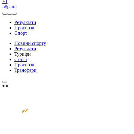
+
1
обране
Результати
Прогнози
Спорт
Новини спорту
Результати
Турніри
Статті
Прогнози
Трансфери
топ