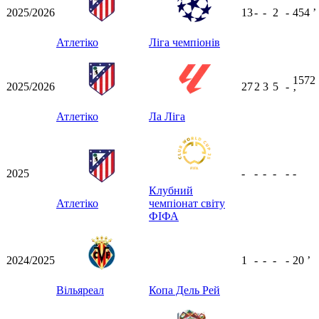
2025/2026
13
-
-
2
-
454
ʼ
Атлетіко
Ліга чемпіонів
1572
2025/2026
27
2
3
5
-
ʼ
Атлетіко
Ла Ліга
2025
-
-
-
-
-
-
Клубний
Атлетіко
чемпіонат світу
ФІФА
2024/2025
1
-
-
-
-
20
ʼ
Вільяреал
Копа Дель Рей