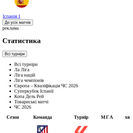
Іспанія
1
До усіх матчів
реклама
Статистика
Всі турніри
Всі турніри
Ла Ліга
Ліга націй
Ліга чемпіонів
Європа – Кваліфікація ЧС 2026
Суперкубок Іспанії
Копа Дель Рей
Товариські матчі
ЧС 2026
Сезон
Команда
Турнір
М
Г
А
хв