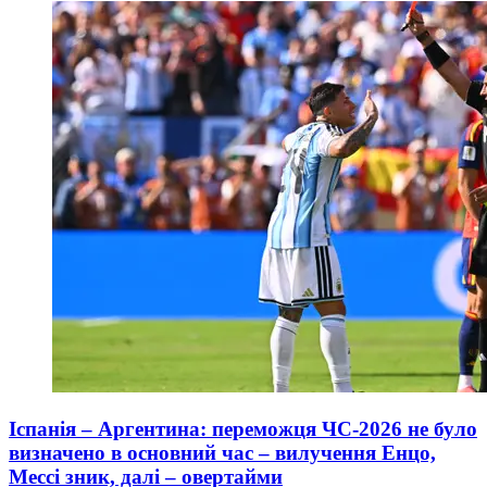
Іспанія – Аргентина: переможця ЧС-2026 не було
визначено в основний час – вилучення Енцо,
Мессі зник, далі – овертайми