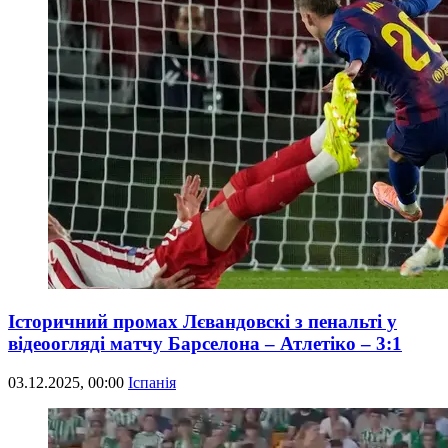
Історичний промах Лєвандовскі з пенальті у
відеоогляді матчу Барселона – Атлетіко – 3:1
03.12.2025, 00:00
Іспанія