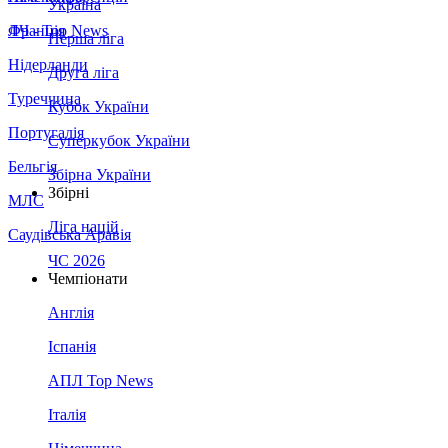
Україна
Франція
ЛЧ - Top News
Перша ліга
Нідерланди
Друга ліга
Туреччина
Кубок України
Португалія
Суперкубок України
Бельгія
Збірна України
Збірні
МЛС
Ліга націй
Саудівська Аравія
ЧС 2026
Чемпіонати
Англія
Іспанія
АПЛ Top News
Італія