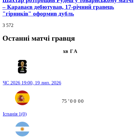
Шахтар розтрощив Рудеш у товариському матчі
– Караваєв дебютував, 17-річний гравець
"гірників" оформив дубль
3 572
Останні матчі гравця
хв
Г
А
ЧС 2026
19:00,
19 лип. 2026
75
ʼ
0
0
0
0
Іспанія
1
(0)