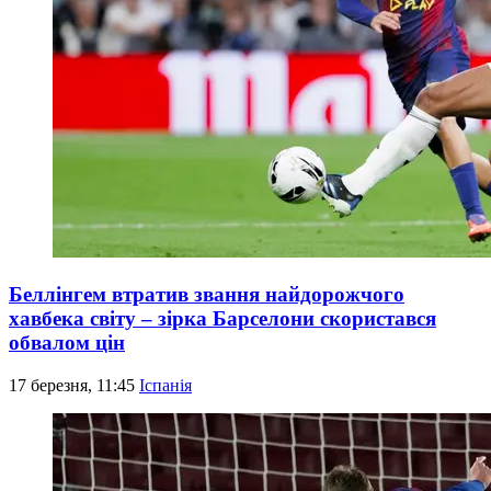
Беллінгем втратив звання найдорожчого
хавбека світу – зірка Барселони скористався
обвалом цін
17 березня, 11:45
Іспанія