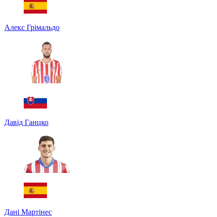
Алекс Грімальдо
Давід Ганцко
Дані Мартінес