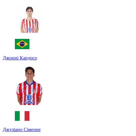
Джонні Кардосо
Джуліано Сімеоне