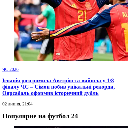
ЧС 2026
Іспанія розгромила Австрію та вийшла у 1/8
фіналу ЧС – Сімон побив унікальні рекорди,
Оярсабаль оформив історичний дубль
02 липня, 21:04
Популярне на футбол 24