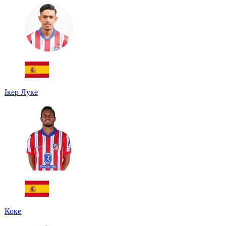
Ікер Луке
Коке