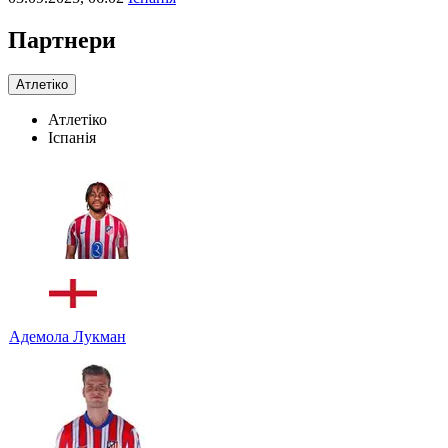
Партнери
Атлетіко
Атлетіко
Іспанія
Адемола Лукман