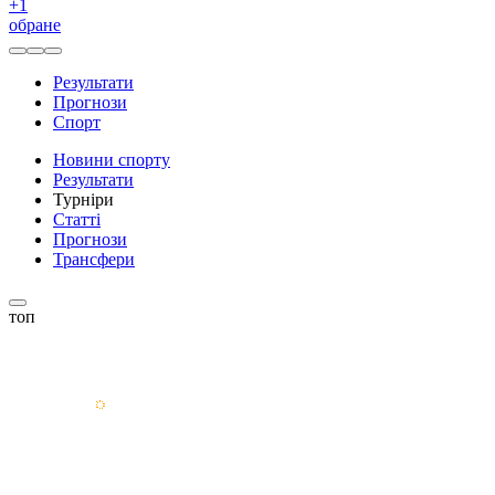
+
1
обране
Результати
Прогнози
Спорт
Новини спорту
Результати
Турніри
Статті
Прогнози
Трансфери
топ