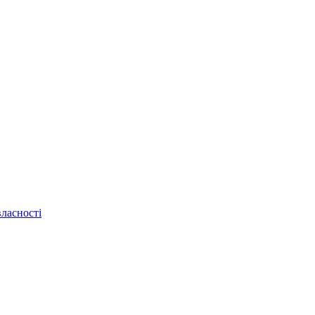
ласності