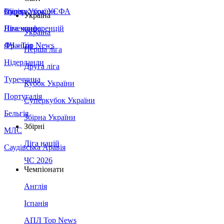
Збірна України
Італія
Суперкубок УЄФА
Україна
Німеччина
Ліга конференцій
Україна
Франція
ЛЧ - Top News
Перша ліга
Нідерланди
Друга ліга
Туреччина
Кубок України
Португалія
Суперкубок України
Бельгія
Збірна України
Збірні
МЛС
Ліга націй
Саудівська Аравія
ЧС 2026
Чемпіонати
Англія
Іспанія
АПЛ Top News