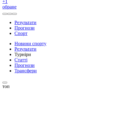
+
1
обране
Результати
Прогнози
Спорт
Новини спорту
Результати
Турніри
Статті
Прогнози
Трансфери
топ