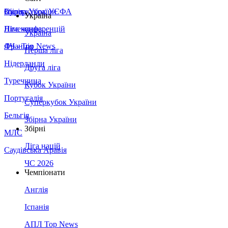
Збірна України
Італія
Суперкубок УЄФА
Україна
Німеччина
Ліга конференцій
Україна
Франція
ЛЧ - Top News
Перша ліга
Нідерланди
Друга ліга
Туреччина
Кубок України
Португалія
Суперкубок України
Бельгія
Збірна України
Збірні
МЛС
Ліга націй
Саудівська Аравія
ЧС 2026
Чемпіонати
Англія
Іспанія
АПЛ Top News