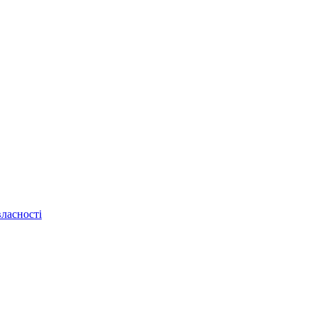
ласності