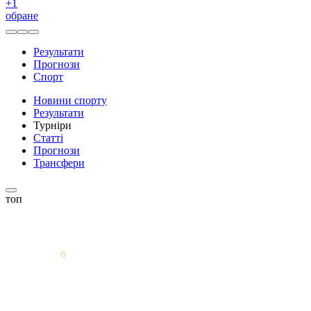
+
1
обране
Результати
Прогнози
Спорт
Новини спорту
Результати
Турніри
Статті
Прогнози
Трансфери
топ