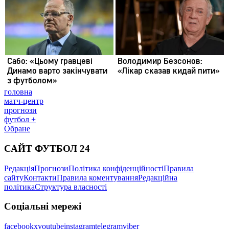
головна
матч-центр
прогнози
футбол +
Обране
САЙТ ФУТБОЛ 24
Редакція
Прогнози
Політика конфіденційності
Правила
сайту
Контакти
Правила коментування
Редакційна
політика
Структура власності
Соціальні мережі
facebook
x
youtube
instagram
telegram
viber