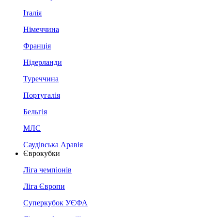
Італія
Німеччина
Франція
Нідерланди
Туреччина
Португалія
Бельгія
МЛС
Саудівська Аравія
Єврокубки
Ліга чемпіонів
Ліга Європи
Суперкубок УЄФА