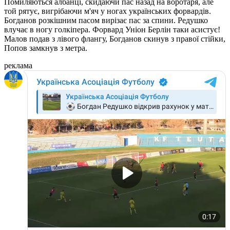
Помиляються албанці, скидаючи пас назад на воротаря, але
той рятує, вигрібаючи м'яч у ногах українських форвардів.
Богданов розкішним пасом вирізає пас за спини. Редушко
влучає в ногу голкіпера. Форвард Уніон Берлін таки асистує!
Малов подав з лівого флангу, Богданов скинув з правої стійки,
Попов замкнув з метра.
реклама