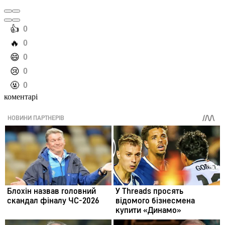
️👍
0
️🔥
0
️😄
0
️😢
0
️🤬
0
коментарі