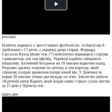
Play
Video
реклама
Помітна перевага у зрості наших футболістів. Албанці ще й
здебільшого 17-річні, а українці дещо старші. Форвард
Сассуоло Кулла (йому теж 17) небезпечно виривався і стріляв
з рикошетом, але там офсайд. Українці надійно забирають
ініціативу. Активний Богданов на 19 хвилин відкотив назад,
Редушко здалеку поцілив по центру, а там воротар, який
справляє солідне враження попри юний вік. У Домчака за
перші 20 хвилин тільки два виходи по м'яч. Зовсім без роботи
18-річний кіпер Карпат, який видав серію з трьох сухих матчів
за 15 днів у Прем'єр-лізі.
відео дня