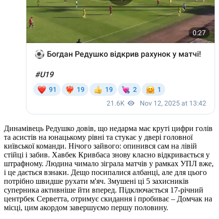
Динамівець Редушко довів, що недарма має круті цифри голів
та асистів на юнацькому рівні та стукає у двері головної
київської команди. Нічого зайвого: опинився сам на лівій
стійці і забив. Хавбек Кривбаса знову класно відкривається у
штрафному. Людина чимало зіграла матчів у рамках УПЛ вже,
і це дається взнаки. Дещо посипалися албанці, але для цього
потрібно швидше рухати м'яч. Змушені ці 5 захисників
суперника активніше йти вперед. Підключається 17-річний
центрбек Серветта, отримує скидання і пробиває – Домчак на
місці, цим акордом завершуємо першу половину.