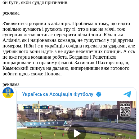
би бути, якби суддя призначив.
реклама
З'являються розриви в албанців. Проблема в тому, що надто
повільно думають і рухають гру ті, хто в нас на м'ячі, тож
суперник легко встигає перекрити вільні зони. Юнацька
Албанія, як і національна команда, не тушується у грі другим
номером. Ніби і є в українців солідна перевага за ударами, але
здебільшого вони йдуть з не дуже небезпечних позицій. А ось
це вже гарна командна робота. Богданов і Решетніков
попрацювали на правому фланзі. Захисник Шахтаря подав,
Каменський скинув на дальню, випередивши вже готового
робити щось схоже Попова.
реклама