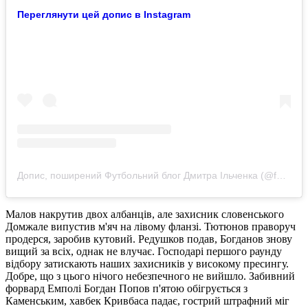
Переглянути цей допис в Instagram
Допис, поширений Футбольний блог Дмитра Ільченка (@foot.blog.ilchenko)
Малов накрутив двох албанців, але захисник словенського
Домжале випустив м'яч на лівому фланзі. Тютюнов праворуч
продерся, заробив кутовий. Редушков подав, Богданов знову
вищий за всіх, однак не влучає. Господарі першого раунду
відбору затискають наших захисників у високому пресингу.
Добре, що з цього нічого небезпечного не вийшло. Забивний
форвард Емполі Богдан Попов п'ятою обігрується з
Каменським, хавбек Кривбаса падає, гострий штрафний міг