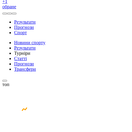
+
1
обране
Результати
Прогнози
Спорт
Новини спорту
Результати
Турніри
Статті
Прогнози
Трансфери
топ