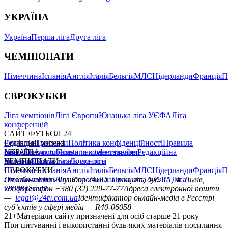
УКРАЇНА
Україна
Перша ліга
Друга ліга
ЧЕМПІОНАТИ
Німеччина
Іспанія
Англія
Італія
Бельгія
МЛС
Нідерланди
Франція
П
ЄВРОКУБКИ
Ліга чемпіонів
Ліга Європи
Юнацька ліга УЄФА
Ліга
конференцій
САЙТ ФУТБОЛ 24
Редакція
Соціальні мережі
Прогнози
Політика конфіденційності
Правила
сайту
facebook
УКРАЇНА
Контакти
x
youtube
Правила коментування
instagram
telegram
viber
Редакційна
політика
Україна
ЧЕМПІОНАТИ
Перша ліга
Структура власності
Друга ліга
Німеччина
ЄВРОКУБКИ
Іспанія
Англія
Італія
Бельгія
МЛС
Нідерланди
Франція
П
Ліга чемпіонів
Онлайн-медіа «Футбол 24»
Ліга Європи
Юнацька ліга УЄФА
пл. Галицька, буд. 15, м. Львів,
Ліга
конференцій
79008
Телефон +380 (32) 229-77-77
Адреса електронної пошти
—
legal@24tv.com.ua
Ідентифікатор онлайн-медіа в Реєстрі
суб’єктів у сфері медіа — R40-06058
21+
Матеріали сайту призначені для осіб старше 21 року
При цитуванні і використанні будь-яких матеріалів посилання