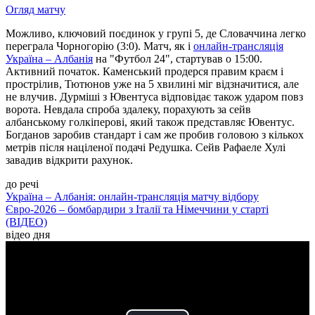
Огляд матчу
Можливо, ключовий поєдинок у групі 5, де Словаччина легко
переграла Чорногорію (3:0). Матч, як і
онлайн-трансляція
Україна – Албанія
на "Футбол 24", стартував о 15:00.
Активний початок. Каменський продерся правим краєм і
прострілив, Тютюнов уже на 5 хвилині міг відзначитися, але
не влучив. Дурміші з Ювентуса відповідає також ударом повз
ворота. Невдала спроба здалеку, порахують за сейв
албанському голкіперові, який також представляє Ювентус.
Богданов заробив стандарт і сам же пробив головою з кількох
метрів після націленої подачі Редушка. Сейв Рафаеле Хулі
завадив відкрити рахунок.
до речі
Україна – Албанія: онлайн-трансляція матчу відбору
Євро-2026 – бомбардири з Італії та Німеччини у старті
(ВІДЕО)
відео дня