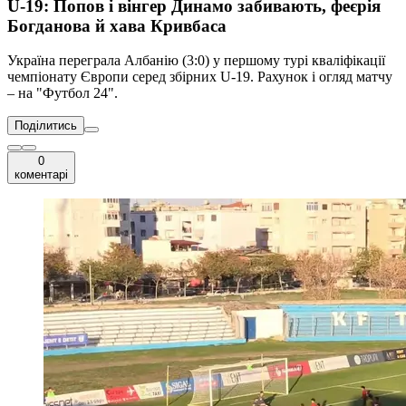
U-19: Попов і вінгер Динамо забивають, феєрія
Богданова й хава Кривбаса
Україна переграла Албанію (3:0) у першому турі кваліфікації
чемпіонату Європи серед збірних U-19. Рахунок і огляд матчу
– на "Футбол 24".
Поділитись
0
коментарі