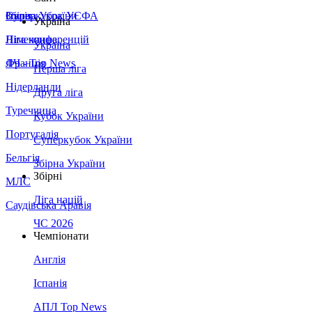
Збірна України
Італія
Суперкубок УЄФА
Україна
Німеччина
Ліга конференцій
Україна
Франція
ЛЧ - Top News
Перша ліга
Нідерланди
Друга ліга
Туреччина
Кубок України
Португалія
Суперкубок України
Бельгія
Збірна України
Збірні
МЛС
Ліга націй
Саудівська Аравія
ЧС 2026
Чемпіонати
Англія
Іспанія
АПЛ Top News