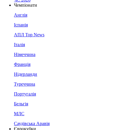
Чемпіонати
Англія
Іспанія
АПЛ Top News
Італія
Німеччина
Франція
Нідерланди
Туреччина
Португалія
Бельгія
МЛС
Саудівська Аравія
Єврокубки