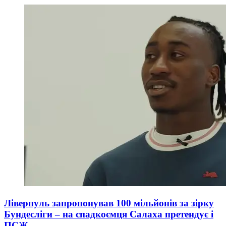
Ліверпуль запропонував 100 мільйонів за зірку
Бундесліги – на спадкоємця Салаха претендує і
ПСЖ