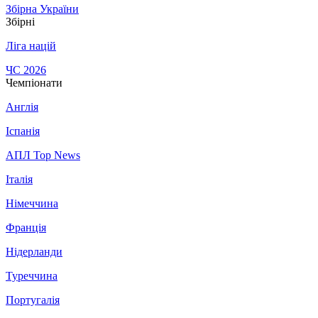
Збірна України
Збірні
Ліга націй
ЧС 2026
Чемпіонати
Англія
Іспанія
АПЛ Top News
Італія
Німеччина
Франція
Нідерланди
Туреччина
Португалія