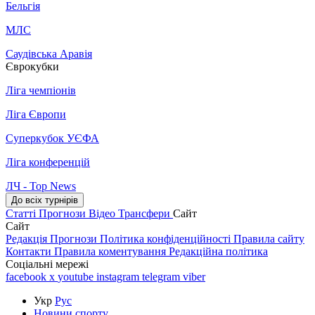
Бельгія
МЛС
Саудівська Аравія
Єврокубки
Ліга чемпіонів
Ліга Європи
Суперкубок УЄФА
Ліга конференцій
ЛЧ - Top News
До всіх турнірів
Статті
Прогнози
Відео
Трансфери
Сайт
Сайт
Редакція
Прогнози
Політика конфіденційності
Правила сайту
Контакти
Правила коментування
Редакційна політика
Соціальні мережі
facebook
x
youtube
instagram
telegram
viber
Укр
Рус
Новини спорту