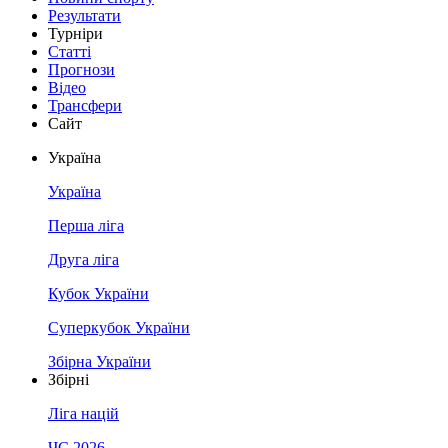
Результати
Турніри
Статті
Прогнози
Відео
Трансфери
Сайт
Україна
Україна
Перша ліга
Друга ліга
Кубок України
Суперкубок України
Збірна України
Збірні
Ліга націй
ЧС 2026