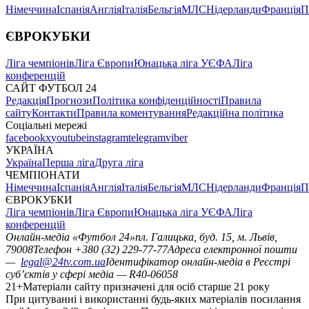
Німеччина
Іспанія
Англія
Італія
Бельгія
МЛС
Нідерланди
Франція
П
ЄВРОКУБКИ
Ліга чемпіонів
Ліга Європи
Юнацька ліга УЄФА
Ліга
конференцій
САЙТ ФУТБОЛ 24
Редакція
Прогнози
Політика конфіденційності
Правила
сайту
Контакти
Правила коментування
Редакційна політика
Соціальні мережі
facebook
x
youtube
instagram
telegram
viber
УКРАЇНА
Україна
Перша ліга
Друга ліга
ЧЕМПІОНАТИ
Німеччина
Іспанія
Англія
Італія
Бельгія
МЛС
Нідерланди
Франція
П
ЄВРОКУБКИ
Ліга чемпіонів
Ліга Європи
Юнацька ліга УЄФА
Ліга
конференцій
Онлайн-медіа «Футбол 24»
пл. Галицька, буд. 15, м. Львів,
79008
Телефон +380 (32) 229-77-77
Адреса електронної пошти
—
legal@24tv.com.ua
Ідентифікатор онлайн-медіа в Реєстрі
суб’єктів у сфері медіа — R40-06058
21+
Матеріали сайту призначені для осіб старше 21 року
При цитуванні і використанні будь-яких матеріалів посилання