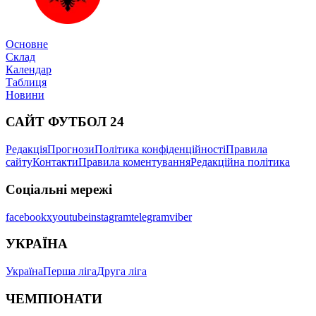
Основне
Склад
Календар
Таблиця
Новини
САЙТ ФУТБОЛ 24
Редакція
Прогнози
Політика конфіденційності
Правила
сайту
Контакти
Правила коментування
Редакційна політика
Соціальні мережі
facebook
x
youtube
instagram
telegram
viber
УКРАЇНА
Україна
Перша ліга
Друга ліга
ЧЕМПІОНАТИ