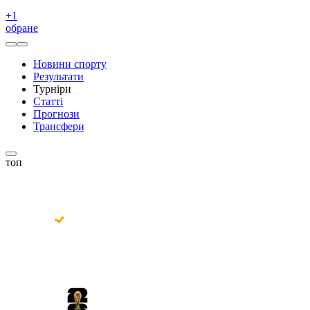
+
1
обране
Новини спорту
Результати
Турніри
Статті
Прогнози
Трансфери
топ