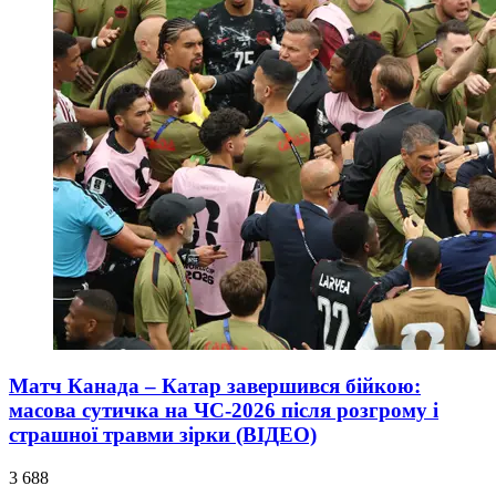
Матч Канада – Катар завершився бійкою:
масова сутичка на ЧС-2026 після розгрому і
страшної травми зірки (ВІДЕО)
3 688