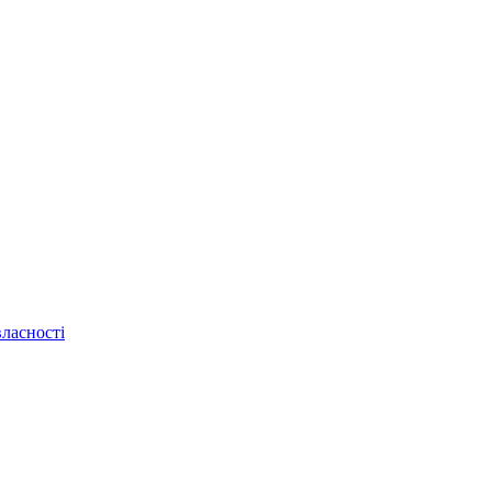
ласності