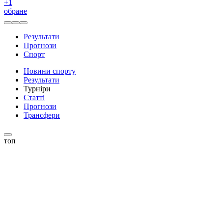
+
1
обране
Результати
Прогнози
Спорт
Новини спорту
Результати
Турніри
Статті
Прогнози
Трансфери
топ