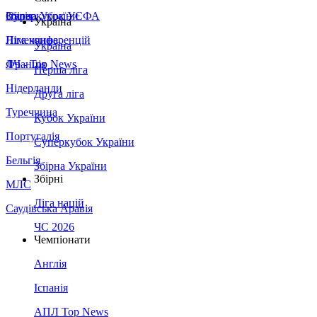
Збірна України
Італія
Суперкубок УЄФА
Україна
Німеччина
Ліга конференцій
Україна
Франція
ЛЧ - Top News
Перша ліга
Нідерланди
Друга ліга
Туреччина
Кубок України
Португалія
Суперкубок України
Бельгія
Збірна України
Збірні
МЛС
Ліга націй
Саудівська Аравія
ЧС 2026
Чемпіонати
Англія
Іспанія
АПЛ Top News