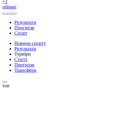
+
1
обране
Результати
Прогнози
Спорт
Новини спорту
Результати
Турніри
Статті
Прогнози
Трансфери
топ