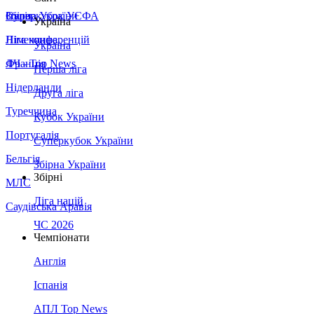
Збірна України
Італія
Суперкубок УЄФА
Україна
Німеччина
Ліга конференцій
Україна
Франція
ЛЧ - Top News
Перша ліга
Нідерланди
Друга ліга
Туреччина
Кубок України
Португалія
Суперкубок України
Бельгія
Збірна України
Збірні
МЛС
Ліга націй
Саудівська Аравія
ЧС 2026
Чемпіонати
Англія
Іспанія
АПЛ Top News