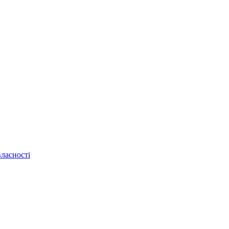
ласності