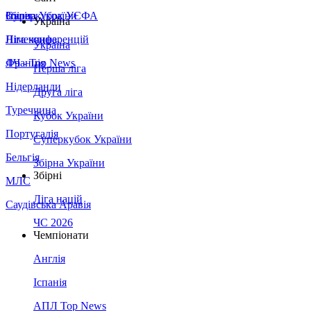
Збірна України
Італія
Суперкубок УЄФА
Україна
Німеччина
Ліга конференцій
Україна
Франція
ЛЧ - Top News
Перша ліга
Нідерланди
Друга ліга
Туреччина
Кубок України
Португалія
Суперкубок України
Бельгія
Збірна України
Збірні
МЛС
Ліга націй
Саудівська Аравія
ЧС 2026
Чемпіонати
Англія
Іспанія
АПЛ Top News