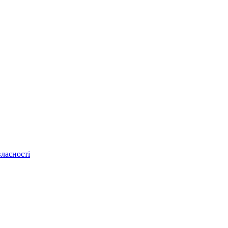
ласності