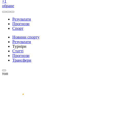
+
1
обране
Результати
Прогнози
Спорт
Новини спорту
Результати
Турніри
Статті
Прогнози
Трансфери
топ