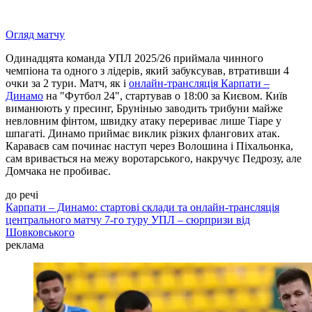
Огляд матчу
Одинадцята команда УПЛ 2025/26 приймала чинного
чемпіона та одного з лідерів, який забуксував, втративши 4
очки за 2 тури. Матч, як і
онлайн-трансляція Карпати –
Динамо
на "Футбол 24", стартував о 18:00 за Києвом. Київ
виманюють у пресинг, Брунінью заводить трибуни майже
невловним фінтом, швидку атаку перериває лише Тіаре у
шпагаті. Динамо приймає виклик різких флангових атак.
Караваєв сам починає наступ через Волошина і Піхальонка,
сам вривається на межу воротарського, накручує Педрозу, але
Домчака не пробиває.
до речі
Карпати – Динамо: стартові склади та онлайн-трансляція
центрального матчу 7-го туру УПЛ – сюрпризи від
Шовковського
реклама