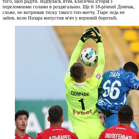
того, щоб радіти. Відбулася, втім, класична історія з
переломними голами в роздягальню. Ще й 18-річний Домчак,
схоже, не витримав тиску такого топ-матчу. Тіаре ледь не
забив, коли Назара випустив м'яч у верховій боротьбі.