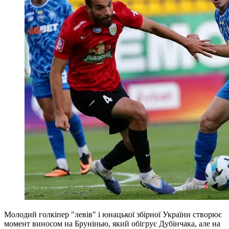
Молодий голкіпер "левів" і юнацької збірної України створює
момент виносом на Брунінью, який обігрує Дубінчака, але на