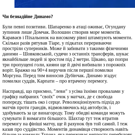
Чи безнадійне Динамо?
Були певні позитиви. Шапаренко в атаці оживає, Огундану
зупинив лише Домчак. Волошин створив море моментів.
Караваєв і Піхальонок на високому рівні штампують моменти.
Скільки разів рятував Тіаре, у підкатах перериваючи
простріли суперників. Може й забивати з такими фізичними
даними – Шовковський, судячи з останніх трансферів, шукає
якнайбільше людей зі зростом під 2 метри. Цікаво, що попри
три пропущені голи, кияни ще й двічі вибивали з порожніх
воріт. Бражко на 90+4 виручив після першої помилки
Моргуна. Перед тим виносив Дубінчак. Динамо згадує
помилки суддів, Карпати – про втрачену перемогу.
Насправді, що приємно, "леви" з усіма їхніми провалами у
графіку набраних "своїх" очок у матчах, де є свобода
попереду, тішать око і серце. Революціонізують підхід до
матчів проти грандів, відмовляючись від автобусів, і
здобувають за це винагороду. Тому обидві команди можуть
сумувати й вимагати більшого. Шахтар тут теж втратив
перемогу на фініші матчу, ще й рахунок був той самий. І теж
казав про суддівство. Моментів динамівця створюють навіть
більше за команду Турана, яка переживає непросту перебудову