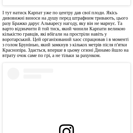
І тут натиск Карпат уже по центру дав свої плоди. Якісь
дивовижні виноси на душу перед штрафним тривають, цього
разу Бражко дарує Альваресу нагоду, яку він не марнує. Та
варто відзначити й той тиск, який чинили Карпати великою
кількістю гравців, які вбігали на простріли навіть у
воротарський. Цей організований хаос спрацював і в моменті
з голом Брунінью, який замкнув з кількох метрів після п'ятки
Краснопіра. Здається, вперше в цьому сезоні Динамо йшло на
втрату очок саме по грі, а не тільки за рахунком.