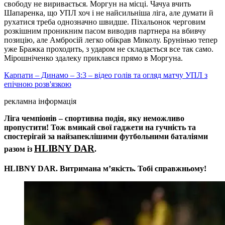
свободу не виривається. Моргун на місці. Чачуа вчить
Шапаренка, що УПЛ хоч і не найсильніша ліга, але думати й
рухатися треба однозначно швидше. Піхальонок черговим
розкішним проникним пасом виводив партнера на вбивчу
позицію, але Амбросій легко обікрав Миколу. Брунінью тепер
уже Бражка проходить, з ударом не складається все так само.
Мірошніченко здалеку приклався прямо в Моргуна.
Карпати – Динамо – 3:3 – відео голів та огляд матчу УПЛ з
епічною розв'язкою
рекламна інформація
Ліга чемпіонів – спортивна подія, яку неможливо
пропустити! Тож вмикай свої гаджети на гучність та
спостерігай за найзапеклішими футбольними баталіями
HLIBNY DAR
разом із
.
HLIBNY DAR. Витримана мʼякість. Тобі справжньому!