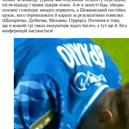
після відходу і травм лідерів атаки. Але в захисті біда, обидва
основні голкіпери занадто нервують, а Шовковський постійно
шукає, кого перевиховати й карати за результативні помилки
(Шапаренко, Дубінчак, Михавко, Герреро). Питання в тому,
що в кожній грі таких винуватців надто багато, а тут ще й Ліга
конференцій насувається!