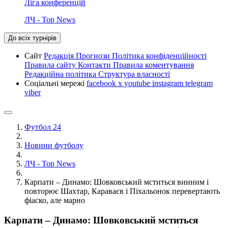
Ліга конференцій
ЛЧ - Top News
До всіх турнірів
Сайт
Редакція
Прогнози
Політика конфіденційності
Правила сайту
Контакти
Правила коментування
Редакційна політика
Структура власності
Соціальні мережі
facebook
x
youtube
instagram
telegram
viber
Футбол 24
Новини футболу
ЛЧ - Top News
Карпати – Динамо: Шовковський мститься винним і
повторює Шахтар, Караваєв і Піхальонок перевертають
фіаско, але марно
Карпати – Динамо: Шовковський мститься