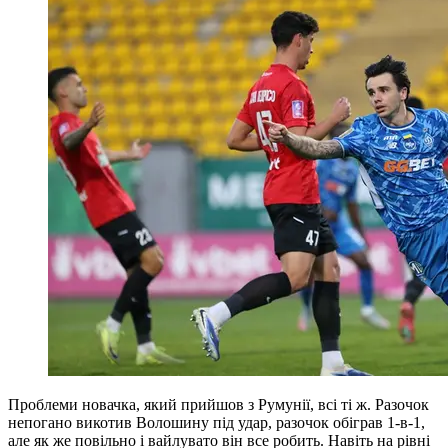
Проблеми новачка, який прийшов з Румунії, всі ті ж. Разочок
непогано викотив Волошину під удар, разочок обіграв 1-в-1,
але як же повільно і вайлувато він все робить. Навіть на рівні