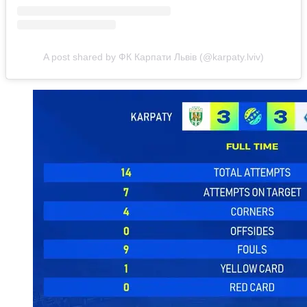
A post shared by ФК Карпати Львів (@karpaty.lviv)