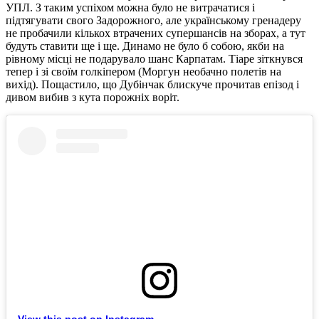
УПЛ. З таким успіхом можна було не витрачатися і
підтягувати свого Задорожного, але українському гренадеру
не пробачили кількох втрачених супершансів на зборах, а тут
будуть ставити ще і ще. Динамо не було б собою, якби на
рівному місці не подарувало шанс Карпатам. Тіаре зіткнувся
тепер і зі своїм голкіпером (Моргун необачно полетів на
вихід). Пощастило, що Дубінчак блискуче прочитав епізод і
дивом вибив з кута порожніх воріт.