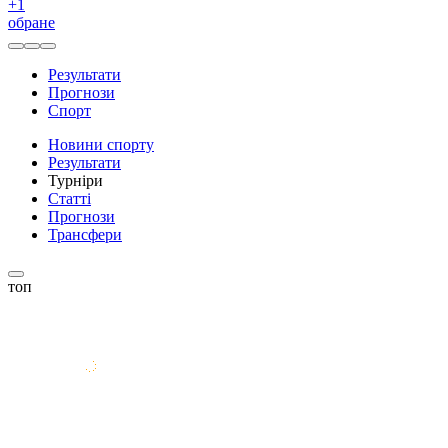
+
1
обране
Результати
Прогнози
Спорт
Новини спорту
Результати
Турніри
Статті
Прогнози
Трансфери
топ