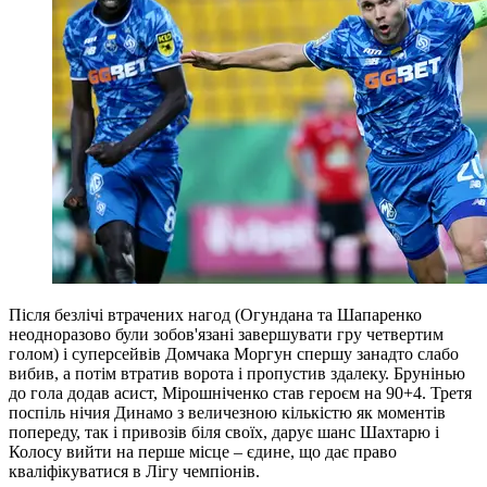
Після безлічі втрачених нагод (Огундана та Шапаренко
неодноразово були зобов'язані завершувати гру четвертим
голом) і суперсейвів Домчака Моргун спершу занадто слабо
вибив, а потім втратив ворота і пропустив здалеку. Брунінью
до гола додав асист, Мірошніченко став героєм на 90+4. Третя
поспіль нічия Динамо з величезною кількістю як моментів
попереду, так і привозів біля своїх, дарує шанс Шахтарю і
Колосу вийти на перше місце – єдине, що дає право
кваліфікуватися в Лігу чемпіонів.