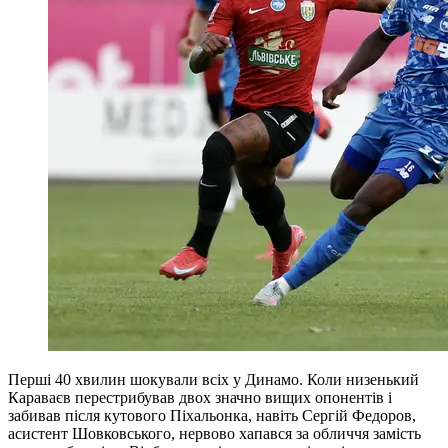
Перші 40 хвилин шокували всіх у Динамо. Коли низенький
Караваєв перестрибував двох значно вищих опонентів і
забивав після кутового Піхальонка, навіть Сергій Федоров,
асистент Шовковського, нервово хапався за обличчя замість