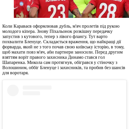
Коли Караваєв оформлював дубль, м'яч пролетів під рукою
молодого кіпера. Знову Піхальонок розкішну передачку
запустив з кутового, тепер з лівого флангу. Тут варто
похвалити Бленуце. Складається враження, що найкращі дії
форварда, який не з того почав свою київську історію, в тому,
щоб махати повз м'яч, аби партнери заносили. Перед другим
взяттям воріт правого захисника Динамо стався гол
Шапаренка. Микола сам протягнув, обігрався у стіночку з
Волошиним, оббіг Бленуце і захисників, та пробив без шансів
для воротаря.