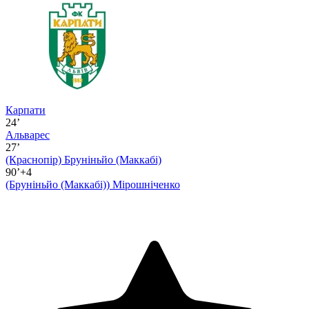
Карпати
24’
Альварес
27’
(Краснопір)
Бруніньйо (Маккабі)
90’+4
(Бруніньйо (Маккабі))
Мірошніченко