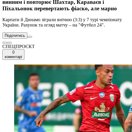
винним і повторює Шахтар, Караваєв і
Піхальонок перевертають фіаско, але марно
Карпати й Динамо зіграли внічию (3:3) у 7 турі чемпіонату
України. Рахунок та огляд матчу – на "Футбол 24".
Поділитись
СПЕЦПРОЄКТ
0
коментарі