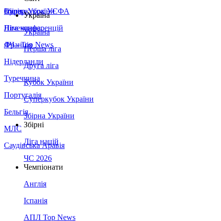
Збірна України
Італія
Суперкубок УЄФА
Україна
Німеччина
Ліга конференцій
Україна
Франція
ЛЧ - Top News
Перша ліга
Нідерланди
Друга ліга
Туреччина
Кубок України
Португалія
Суперкубок України
Бельгія
Збірна України
Збірні
МЛС
Ліга націй
Саудівська Аравія
ЧС 2026
Чемпіонати
Англія
Іспанія
АПЛ Top News