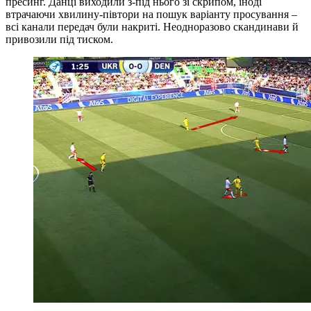
пресинг. Данці виходили з-під нього зі скрипом, іноді
втрачаючи хвилину-півтори на пошук варіанту просування –
всі канали передач були накриті. Неодноразово скандинави й
привозили під тиском.