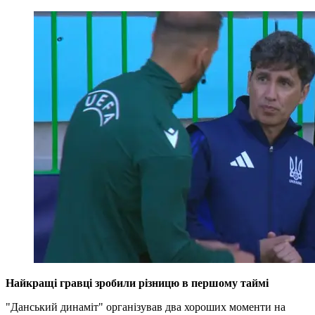
Найкращі гравці зробили різницю в першому таймі
"Данський динаміт" організував два хороших моменти на