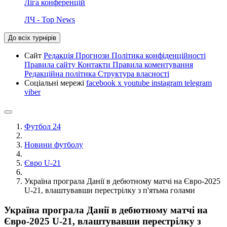
Ліга конференцій
ЛЧ - Top News
До всіх турнірів
Сайт
Редакція
Прогнози
Політика конфіденційності
Правила сайту
Контакти
Правила коментування
Редакційна політика
Структура власності
Соціальні мережі
facebook
x
youtube
instagram
telegram
viber
Футбол 24
Новини футболу
Євро U-21
Україна програла Данії в дебютному матчі на Євро-2025
U-21, влаштувавши перестрілку з п'ятьма голами
Україна програла Данії в дебютному матчі на
Євро-2025 U-21, влаштувавши перестрілку з