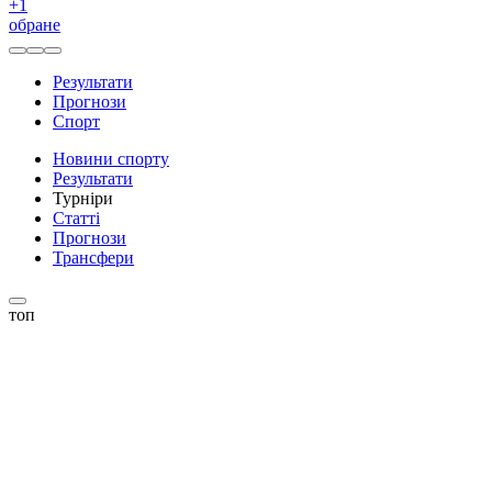
+
1
обране
Результати
Прогнози
Спорт
Новини спорту
Результати
Турніри
Статті
Прогнози
Трансфери
топ