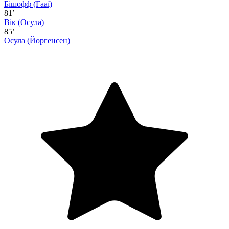
Бішофф
(Гааї)
81’
Вік
(Осула)
85’
Осула
(Йоргенсен)