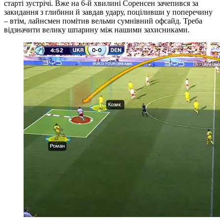
старті зустрічі. Вже на 6-й хвилині Соренсен зачепився за
закидання з глибини й завдав удару, поціливши у поперечину
– втім, лайнсмен помітив вельми сумнівний офсайд. Треба
відзначити велику шпарину між нашими захисниками.