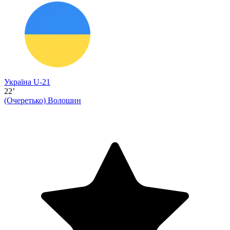
Україна U-21
22’
(Очеретько)
Волошин