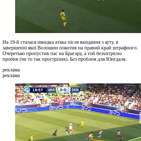
На 19-й сталася швидка атака після вкидання з ауту, в
завершенні якої Волошин покотив на правий край штрафного.
Очеретько пропустив пас на Брагару, а той безхитрісно
пробив (чи то так прострілив). Без проблем для Юнгдаля.
реклама
реклама