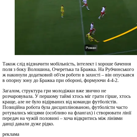
Також слід відзначити мобільність, інтелект і хороше бачення
поля з боку Волошина, Очеретька та Бражка. На Рубчинського
ж накинули додатковий об'єм роботи в захисті – він опускався
в опорну зону до Бражка при обороні, формуючи 4-4-2.
Загалом, структура гри молодіжки вже звично не
розчаровувала. У першому таймі хтось міг грати гірше, хтось
краще, але не було відірваних від команди футболістів.
Позиційна робота була дисциплінованою, футболісти часто
ротувались місцями (особливо на флангах) і створювати лінії
передач на чужій половині – хоча відкритись між лініями
данці давали дуже рідко.
реклама