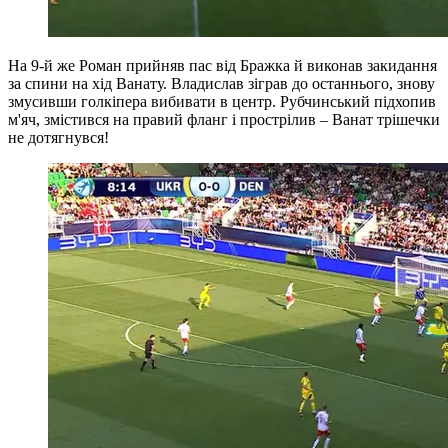
На 9-й же Роман прийняв пас від Бражка й виконав закидання
за спини на хід Ванату. Владислав зіграв до останнього, знову
змусивши голкіпера вибивати в центр. Рубчинський підхопив
м'яч, змістився на правий фланг і прострілив – Ванат трішечки
не дотягнувся!