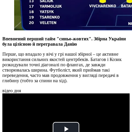
Впевнений перший тайм "синьо-жовтих". Збірна України
була цілісною й перегравала Данію
Перше, що впадало у вічі у грі нашої збірної – це активне
використання сильних якостей центрбеків. Батагов і Козик
розкидували точні діагоналі по флангах, де завжди
створювалась ширина. Футболіст, який приймав такі
переведення, часто мав продовження у вигляді передачі в
глибину (тобто за спини на хід).
відео дня