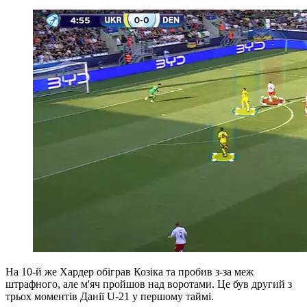
На 10-й же Хардер обіграв Козіка та пробив з-за меж
штрафного, але м'яч пройшов над воротами. Це був другий з
трьох моментів Данії U-21 у першому таймі.