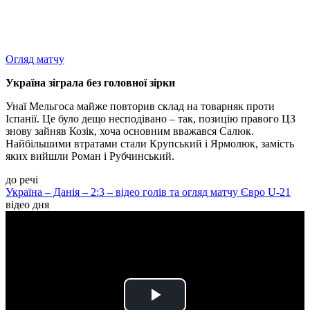
Огляд матчу
Україна зіграла без головної зірки
Унаї Мельгоса майже повторив склад на товарняк проти
Іспанії. Це було дещо несподівано – так, позицію правого ЦЗ
знову зайняв Козік, хоча основним вважався Салюк.
Найбільшими втратами стали Крупський і Ярмолюк, замість
яких вийшли Роман і Рубчинський.
до речі
Україна – Данія – 2:3 – відео голів та огляд матчу Євро U-21
відео дня