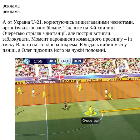
реклама
реклама
А от Україна U-21, користуючись вищезгаданими чеснотами,
організувала значно більше. Так, вже на 3-й хвилині
Очеретько стріляв з дистанції, але постріл встигли
заблокувати. Момент народився з командного пресингу – і з
тиску Ваната на голкіпера зокрема. Юнгдаль вибив м'яч у
паніці, а Олег підхопив його на чужій половині.