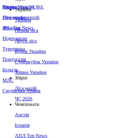
Збірна України
Італія
Суперкубок УЄФА
Україна
Німеччина
Ліга конференцій
Україна
Франція
ЛЧ - Top News
Перша ліга
Нідерланди
Друга ліга
Туреччина
Кубок України
Португалія
Суперкубок України
Бельгія
Збірна України
Збірні
МЛС
Ліга націй
Саудівська Аравія
ЧС 2026
Чемпіонати
Англія
Іспанія
АПЛ Top News