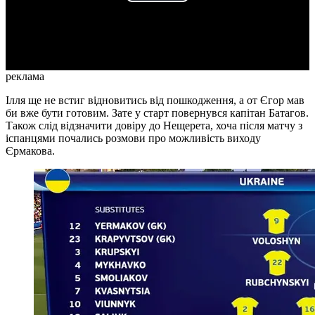
Play
Video
реклама
Ілля ще не встиг відновитись від пошкодження, а от Єгор мав
би вже бути готовим. Зате у старт повернувся капітан Батагов.
Також слід відзначити довіру до Нещерета, хоча після матчу з
іспанцями почались розмови про можливість виходу
Єрмакова.