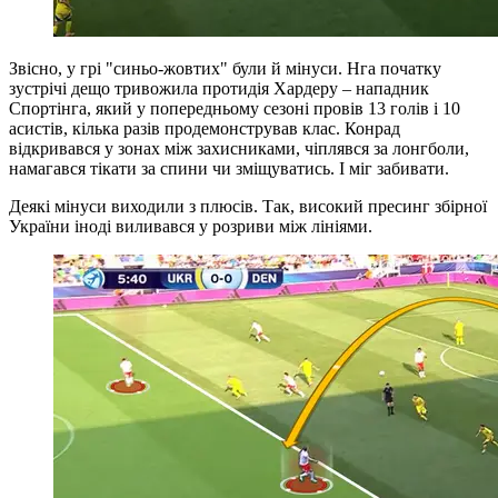
Звісно, у грі "синьо-жовтих" були й мінуси. Нга початку
зустрічі дещо тривожила протидія Хардеру – нападник
Спортінга, який у попередньому сезоні провів 13 голів і 10
асистів, кілька разів продемонстрував клас. Конрад
відкривався у зонах між захисниками, чіплявся за лонгболи,
намагався тікати за спини чи зміщуватись. І міг забивати.
Деякі мінуси виходили з плюсів. Так, високий пресинг збірної
України іноді виливався у розриви між лініями.