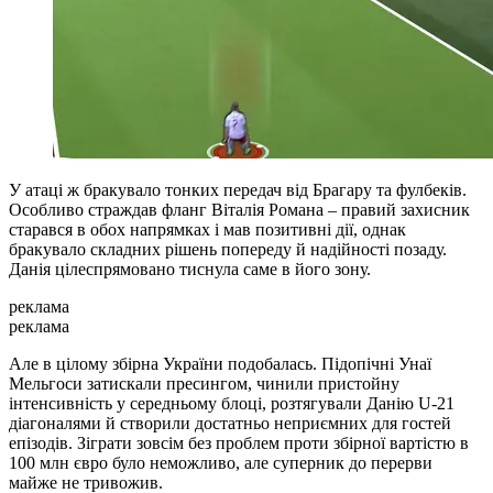
У атаці ж бракувало тонких передач від Брагару та фулбеків.
Особливо страждав фланг Віталія Романа – правий захисник
старався в обох напрямках і мав позитивні дії, однак
бракувало складних рішень попереду й надійності позаду.
Данія цілеспрямовано тиснула саме в його зону.
реклама
реклама
Але в цілому збірна України подобалась. Підопічні Унаї
Мельгоси затискали пресингом, чинили пристойну
інтенсивність у середньому блоці, розтягували Данію U-21
діагоналями й створили достатньо неприємних для гостей
епізодів. Зіграти зовсім без проблем проти збірної вартістю в
100 млн євро було неможливо, але суперник до перерви
майже не тривожив.