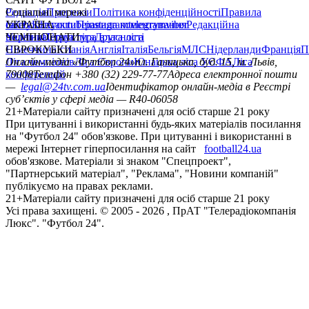
Редакція
Соціальні мережі
Прогнози
Політика конфіденційності
Правила
сайту
facebook
УКРАЇНА
Контакти
x
youtube
Правила коментування
instagram
telegram
viber
Редакційна
політика
Україна
ЧЕМПІОНАТИ
Перша ліга
Структура власності
Друга ліга
Німеччина
ЄВРОКУБКИ
Іспанія
Англія
Італія
Бельгія
МЛС
Нідерланди
Франція
П
Ліга чемпіонів
Онлайн-медіа «Футбол 24»
Ліга Європи
Юнацька ліга УЄФА
пл. Галицька, буд. 15, м. Львів,
Ліга
конференцій
79008
Телефон +380 (32) 229-77-77
Адреса електронної пошти
—
legal@24tv.com.ua
Ідентифікатор онлайн-медіа в Реєстрі
суб’єктів у сфері медіа — R40-06058
21+
Матеріали сайту призначені для осіб старше 21 року
При цитуванні і використанні будь-яких матеріалів посилання
на "Футбол 24" обов'язкове. При цитуванні і використанні в
мережі Інтернет гіперпосилання на сайт
football24.ua
обов'язкове. Матеріали зі знаком "Спецпроект",
"Партнерський матеріал", "Реклама", "Новини компаній"
публікуємо на правах реклами.
21+
Матеріали сайту призначені для осіб старше 21 року
Усi права захищенi. © 2005 -
2026
, ПрАТ "Телерадіокомпанія
Люкс". "Футбол 24".