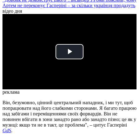
Артем не переконує Гасперіні – за скільки українця продадуть
відео дня
Play
Video
реклама
Він, безумовно, цінний центральний нападник, і ми тут, щоб
попрацювати над його слабкими сторонами. Я багато працюю
над забігами і переміщеннями своїх форвардів. Він не
повинен вбігати в зони занадто рано або занадто пізно; це як у
музиці: якщо ти не в такт, це проблема", – цитує Гасперіні
GdS
.