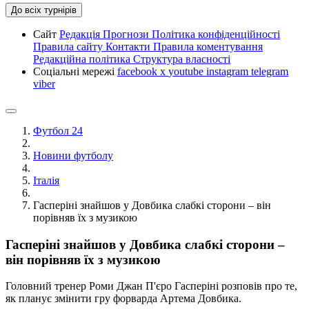
До всіх турнірів
Сайт
Редакція
Прогнози
Політика конфіденційності
Правила сайту
Контакти
Правила коментування
Редакційна політика
Структура власності
Соціальні мережі
facebook
x
youtube
instagram
telegram
viber
Футбол 24
Новини футболу
Італія
Гасперіні знайшов у Довбика слабкі сторони – він
порівняв їх з музикою
Гасперіні знайшов у Довбика слабкі сторони –
він порівняв їх з музикою
Головний тренер Роми Джан П'єро Гасперіні розповів про те,
як планує змінити гру форварда Артема Довбика.