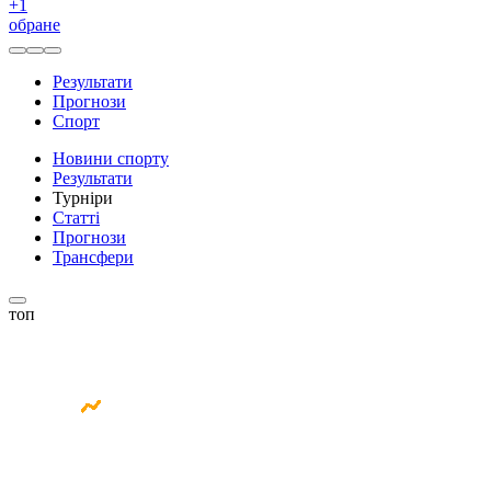
+
1
обране
Результати
Прогнози
Спорт
Новини спорту
Результати
Турніри
Статті
Прогнози
Трансфери
топ