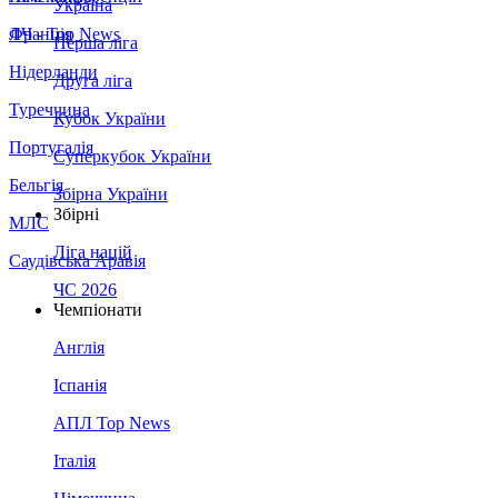
Україна
Франція
ЛЧ - Top News
Перша ліга
Нідерланди
Друга ліга
Туреччина
Кубок України
Португалія
Суперкубок України
Бельгія
Збірна України
Збірні
МЛС
Ліга націй
Саудівська Аравія
ЧС 2026
Чемпіонати
Англія
Іспанія
АПЛ Top News
Італія