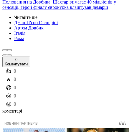
Полювання на Довбика, Шахтар вимагає 40 мільйонів у
сенсації, герой фіналу єврокубка влаштував демарш
Читайте ще
:
Джан П'єро Гасперіні
Артем Довбик
Італія
Рома
0
Коментувати
️👍
0
️🔥
0
️😄
0
️😢
0
️🤬
0
коментарі