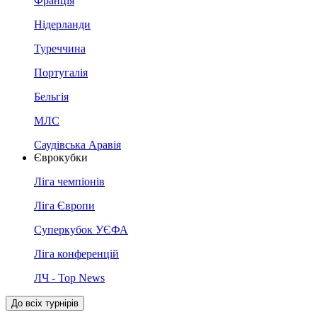
Франція
Нідерланди
Туреччина
Португалія
Бельгія
МЛС
Саудівська Аравія
Єврокубки
Ліга чемпіонів
Ліга Європи
Суперкубок УЄФА
Ліга конференцій
ЛЧ - Top News
До всіх турнірів