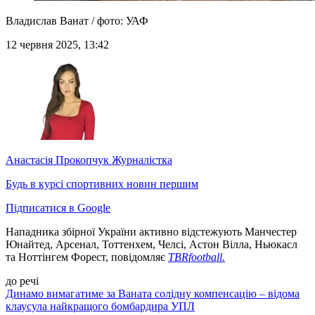
Владислав Ванат / фото: УАФ
12 червня 2025, 13:42
Анастасія Прокопчук
Журналістка
Будь в курсі спортивних новин першим
Підписатися в Google
Нападника збірної України активно відстежують Манчестер
Юнайтед, Арсенал, Тоттенхем, Челсі, Астон Вілла, Ньюкасл
та Ноттінгем Форест, повідомляє
TBRfootball.
до речі
Динамо вимагатиме за Ваната солідну компенсацію – відома
клаусула найкращого бомбардира УПЛ