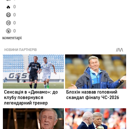
️🔥
0
️😄
0
️😢
0
️🤬
0
коментарі