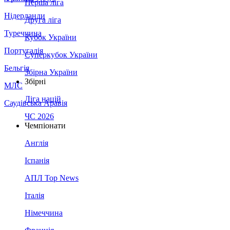
Перша ліга
Нідерланди
Друга ліга
Туреччина
Кубок України
Португалія
Суперкубок України
Бельгія
Збірна України
Збірні
МЛС
Ліга націй
Саудівська Аравія
ЧС 2026
Чемпіонати
Англія
Іспанія
АПЛ Top News
Італія
Німеччина