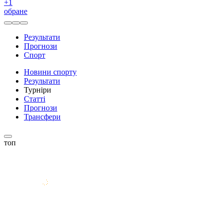
+
1
обране
Результати
Прогнози
Спорт
Новини спорту
Результати
Турніри
Статті
Прогнози
Трансфери
топ