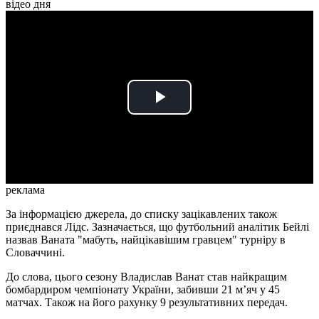
відео дня
Play
Video
реклама
За інформацією джерела, до списку зацікавлених також
приєднався Лідс. Зазначається, що футбольний аналітик Бейлі
назвав Ваната "мабуть, найцікавішим гравцем" турніру в
Словаччині.
До слова, цього сезону Владислав Ванат став найкращим
бомбардиром чемпіонату України, забивши 21 м’яч у 45
матчах. Також на його рахунку 9 результативних передач.