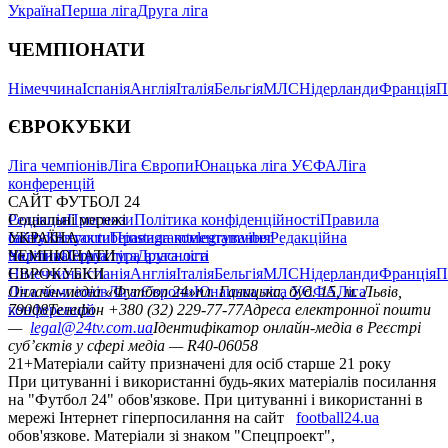
Україна
Перша ліга
Друга ліга
ЧЕМПІОНАТИ
Німеччина
Іспанія
Англія
Італія
Бельгія
МЛС
Нідерланди
Франція
П
ЄВРОКУБКИ
Ліга чемпіонів
Ліга Європи
Юнацька ліга УЄФА
Ліга
конференцій
САЙТ ФУТБОЛ 24
Редакція
Соціальні мережі
Прогнози
Політика конфіденційності
Правила
сайту
facebook
УКРАЇНА
Контакти
x
youtube
Правила коментування
instagram
telegram
viber
Редакційна
політика
Україна
ЧЕМПІОНАТИ
Перша ліга
Структура власності
Друга ліга
Німеччина
ЄВРОКУБКИ
Іспанія
Англія
Італія
Бельгія
МЛС
Нідерланди
Франція
П
Ліга чемпіонів
Онлайн-медіа «Футбол 24»
Ліга Європи
Юнацька ліга УЄФА
пл. Галицька, буд. 15, м. Львів,
Ліга
конференцій
79008
Телефон +380 (32) 229-77-77
Адреса електронної пошти
—
legal@24tv.com.ua
Ідентифікатор онлайн-медіа в Реєстрі
суб’єктів у сфері медіа — R40-06058
21+
Матеріали сайту призначені для осіб старше 21 року
При цитуванні і використанні будь-яких матеріалів посилання
на "Футбол 24" обов'язкове. При цитуванні і використанні в
мережі Інтернет гіперпосилання на сайт
football24.ua
обов'язкове. Матеріали зі знаком "Спецпроект",