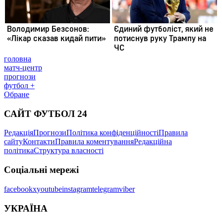
головна
матч-центр
прогнози
футбол +
Обране
САЙТ ФУТБОЛ 24
Редакція
Прогнози
Політика конфіденційності
Правила
сайту
Контакти
Правила коментування
Редакційна
політика
Структура власності
Соціальні мережі
facebook
x
youtube
instagram
telegram
viber
УКРАЇНА