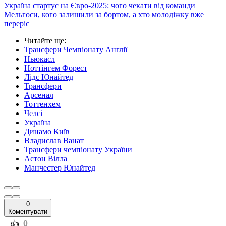
Україна стартує на Євро-2025: чого чекати від команди
Мельгоси, кого залишили за бортом, а хто молодіжку вже
переріс
Читайте ще
:
Трансфери Чемпіонату Англії
Ньюкасл
Ноттінгем Форест
Лідс Юнайтед
Трансфери
Арсенал
Тоттенхем
Челсі
Україна
Динамо Київ
Владислав Ванат
Трансфери чемпіонату України
Астон Вілла
Манчестер Юнайтед
0
Коментувати
️👍
0