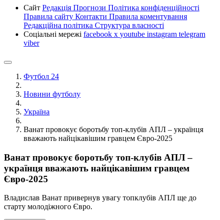
Сайт
Редакція
Прогнози
Політика конфіденційності
Правила сайту
Контакти
Правила коментування
Редакційна політика
Структура власності
Соціальні мережі
facebook
x
youtube
instagram
telegram
viber
Футбол 24
Новини футболу
Україна
Ванат провокує боротьбу топ-клубів АПЛ – українця
вважають найцікавішим гравцем Євро-2025
Ванат провокує боротьбу топ-клубів АПЛ –
українця вважають найцікавішим гравцем
Євро-2025
Владислав Ванат привернув увагу топклубів АПЛ ще до
старту молодіжного Євро.