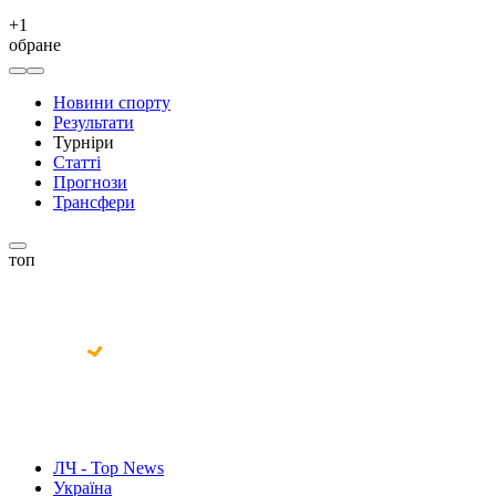
+
1
обране
Новини спорту
Результати
Турніри
Статті
Прогнози
Трансфери
топ
ЛЧ - Top News
Україна