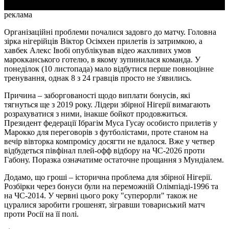
реклама
Організаційні проблеми почалися задовго до матчу. Головна
зірка нігерійців Віктор Осімхен прилетів із затримкою, а
хавбек Алекс Івобі опублікував відео жахливих умов
марокканського готелю, в якому зупинилася команда. У
понеділок (10 листопада) мало відбутися перше повноцінне
тренування, однак 8 з 24 гравців просто не з'явились.
Причина – заборгованості щодо виплати бонусів, які
тягнуться ще з 2019 року. Лідери збірної Нігерії вимагають
розрахуватися з ними, інакше бойкот продовжиться.
Президент федерації Ібрагім Муса Гусау особисто прилетів у
Марокко для переговорів з футболістами, проте станом на
вечір вівторка компромісу досягти не вдалося. Вже у четвер
відбудеться півфінал плей-офф відбору на ЧС-2026 проти
Габону. Поразка означатиме остаточне прощання з Мундіалем.
Додамо, що гроші – історична проблема для збірної Нігерії.
Розбірки через бонуси були на переможній Олімпіаді-1996 та
на ЧС-2014. У червні цього року "суперорли" також не
цуралися заробити грошенят, зігравши товариський матч
проти Росії на її полі.