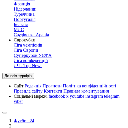
Франція
Нідерланди
Туреччина
Португалія
Бельгія
МЛС
Саудівська Аравія
Єврокубки
Ліга чемпіонів
Ліга Європи
Суперкубок УЄФА
Ліга конференцій
ЛЧ - Top News
До всіх турнірів
Сайт
Редакція
Прогнози
Політика конфіденційності
Правила сайту
Контакти
Правила коментування
Соціальні мережі
facebook
x
youtube
instagram
telegram
viber
Футбол 24