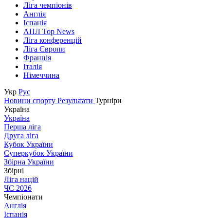
Ліга чемпіонів
Англія
Іспанія
АПЛ Top News
Ліга конференцій
Ліга Європи
Франція
Італія
Німеччина
Укр
Рус
Новини спорту
Результати
Турніри
Україна
Україна
Перша ліга
Друга ліга
Кубок України
Суперкубок України
Збірна України
Збірні
Ліга націй
ЧС 2026
Чемпіонати
Англія
Іспанія