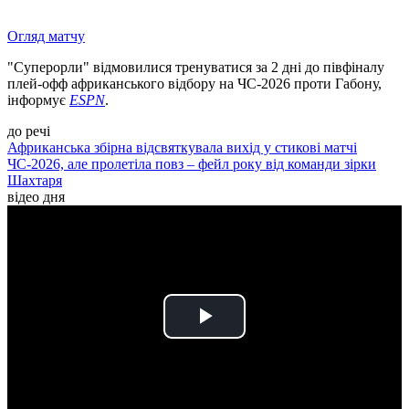
Огляд матчу
"Суперорли" відмовилися тренуватися за 2 дні до півфіналу
плей-офф африканського відбору на ЧС-2026 проти Габону,
інформує
ESPN
.
до речі
Африканська збірна відсвяткувала вихід у стикові матчі
ЧС-2026, але пролетіла повз – фейл року від команди зірки
Шахтаря
відео дня
Play
Video