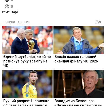
️😢
️🤬
0
коментарі