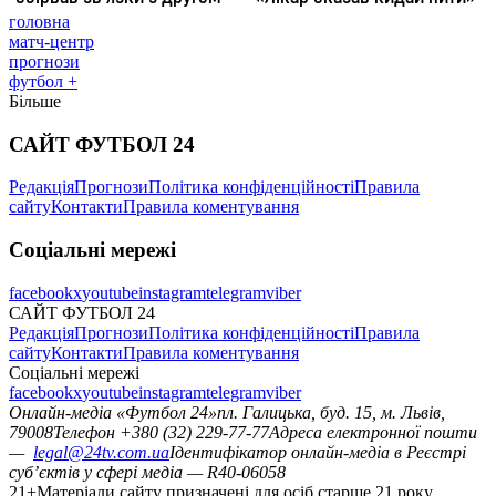
головна
матч-центр
прогнози
футбол +
Більше
САЙТ ФУТБОЛ 24
Редакція
Прогнози
Політика конфіденційності
Правила
сайту
Контакти
Правила коментування
Соціальні мережі
facebook
x
youtube
instagram
telegram
viber
САЙТ ФУТБОЛ 24
Редакція
Прогнози
Політика конфіденційності
Правила
сайту
Контакти
Правила коментування
Соціальні мережі
facebook
x
youtube
instagram
telegram
viber
Онлайн-медіа «Футбол 24»
пл. Галицька, буд. 15, м. Львів,
79008
Телефон +380 (32) 229-77-77
Адреса електронної пошти
—
legal@24tv.com.ua
Ідентифікатор онлайн-медіа в Реєстрі
суб’єктів у сфері медіа — R40-06058
21+
Матеріали сайту призначені для осіб старше 21 року