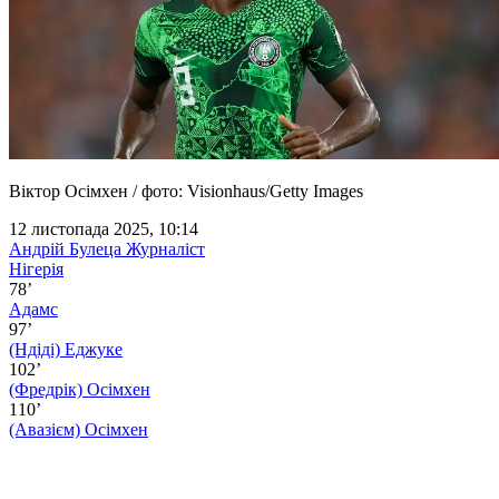
Віктор Осімхен / фото: Visionhaus/Getty Images
12 листопада 2025, 10:14
Андрій Булеца
Журналіст
Нігерія
78’
Адамс
97’
(Ндіді)
Еджуке
102’
(Фредрік)
Осімхен
110’
(Авазієм)
Осімхен