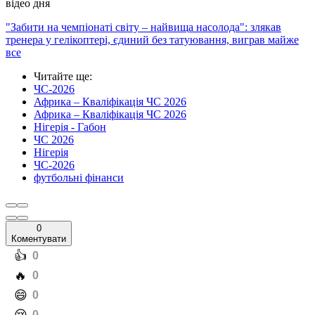
відео дня
"Забити на чемпіонаті світу – найвища насолода": злякав
тренера у гелікоптері, єдиний без татуювання, виграв майже
все
Читайте ще
:
ЧС-2026
Африка – Кваліфікація ЧС 2026
Африка – Кваліфікація ЧС 2026
Нігерія - Габон
ЧС 2026
Нігерія
ЧС-2026
футбольні фінанси
0
Коментувати
️👍
0
️🔥
0
️😄
0
0