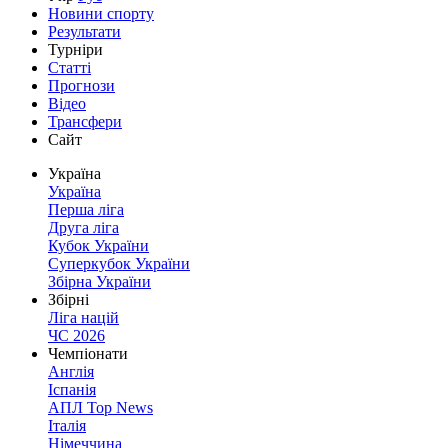
Новини спорту
Результати
Турніри
Статті
Прогнози
Відео
Трансфери
Сайт
Україна
Україна
Перша ліга
Друга ліга
Кубок України
Суперкубок України
Збірна України
Збірні
Ліга націй
ЧС 2026
Чемпіонати
Англія
Іспанія
АПЛ Top News
Італія
Німеччина