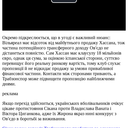
Play
Video
Окремо підкреслюється, що в угоді є важливий нюанс:
Вільяреал має відсоток від майбутнього продажу Хассана, тож
частина потенційного трансферного доходу Ов'єдо не
дістанеться повністю. Сам Хассан має клаусулу 18 мільйонів
євро, однак ця сума, за оцінкою іспанської сторони, суттєво
перевищує його реальну ринкову вартість, тому клуб слухає
пропозиції й не відкидає продажу за умови привабливої
фінансової частини. Контакти між сторонами тривають, а
Трабзонспор може підвищити пропозицію найближчими
днями.
реклама
Якщо перехід здійсниться, українських вболівальників очікує
цікаве протистояння Сікана проти Владислава Ваната і
Віктора Циганкова, адже їх Жирона якраз нині конкурує з
Ов'єдо в боротьбі за виживання.