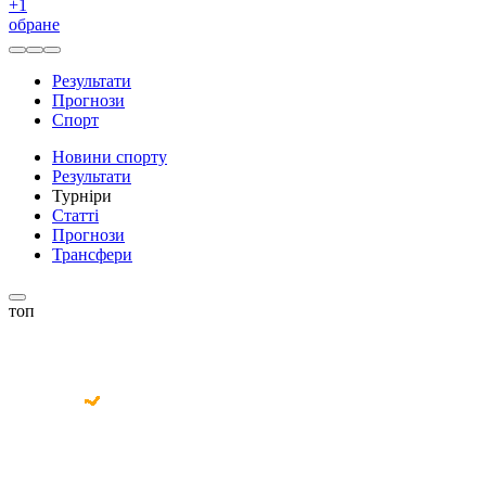
+
1
обране
Результати
Прогнози
Спорт
Новини спорту
Результати
Турніри
Статті
Прогнози
Трансфери
топ