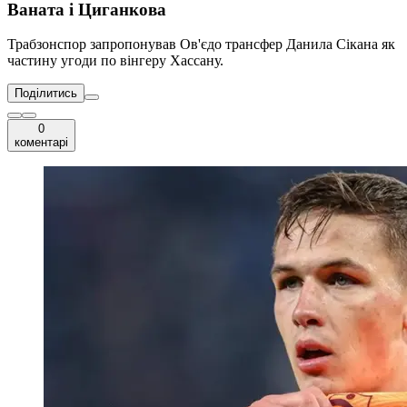
Ваната і Циганкова
Трабзонспор запропонував Ов'єдо трансфер Данила Сікана як
частину угоди по вінгеру Хассану.
Поділитись
0
коментарі