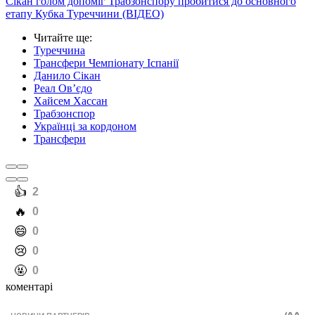
Сікан голом допоміг Трабзонспору пробитися до основного
етапу Кубка Туреччини (ВІДЕО)
Читайте ще
:
Туреччина
Трансфери Чемпіонату Іспанії
Данило Сікан
Реал Ов’єдо
Хайсем Хассан
Трабзонспор
Українці за кордоном
Трансфери
️👍
2
️🔥
0
️😄
0
️😢
0
️🤬
0
коментарі