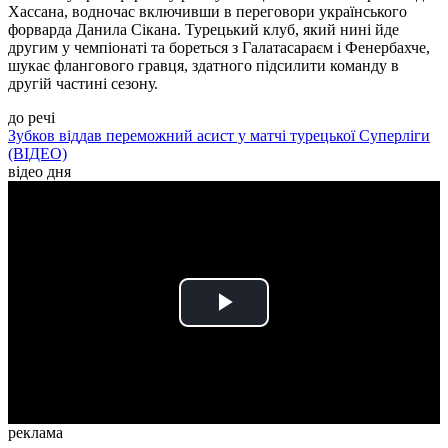
Хассана, водночас включивши в переговори українського
форварда Данила Сікана. Турецький клуб, який нині йде
другим у чемпіонаті та бореться з Галатасараєм і Фенербахче,
шукає флангового гравця, здатного підсилити команду в
другій частині сезону.
до речі
Зубков віддав переможний асист у матчі турецької Суперліги
(ВІДЕО)
відео дня
Play
Video
реклама