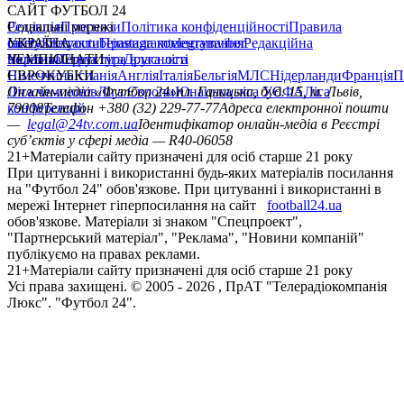
САЙТ ФУТБОЛ 24
Редакція
Соціальні мережі
Прогнози
Політика конфіденційності
Правила
сайту
facebook
УКРАЇНА
Контакти
x
youtube
Правила коментування
instagram
telegram
viber
Редакційна
політика
Україна
ЧЕМПІОНАТИ
Перша ліга
Структура власності
Друга ліга
Німеччина
ЄВРОКУБКИ
Іспанія
Англія
Італія
Бельгія
МЛС
Нідерланди
Франція
П
Ліга чемпіонів
Онлайн-медіа «Футбол 24»
Ліга Європи
Юнацька ліга УЄФА
пл. Галицька, буд. 15, м. Львів,
Ліга
конференцій
79008
Телефон +380 (32) 229-77-77
Адреса електронної пошти
—
legal@24tv.com.ua
Ідентифікатор онлайн-медіа в Реєстрі
суб’єктів у сфері медіа — R40-06058
21+
Матеріали сайту призначені для осіб старше 21 року
При цитуванні і використанні будь-яких матеріалів посилання
на "Футбол 24" обов'язкове. При цитуванні і використанні в
мережі Інтернет гіперпосилання на сайт
football24.ua
обов'язкове. Матеріали зі знаком "Спецпроект",
"Партнерський матеріал", "Реклама", "Новини компаній"
публікуємо на правах реклами.
21+
Матеріали сайту призначені для осіб старше 21 року
Усi права захищенi. © 2005 -
2026
, ПрАТ "Телерадіокомпанія
Люкс". "Футбол 24".