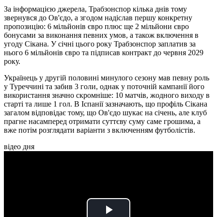
За інформацією джерела, Трабзонспор кілька днів тому
звернувся до Ов'єдо, а згодом надіслав першу конкретну
пропозицію: 6 мільйонів євро плюс ще 2 мільйони євро
бонусами за виконання певних умов, а також включення в
угоду Сікана. У січні цього року Трабзонспор заплатив за
нього 6 мільйонів євро та підписав контракт до червня 2029
року.
Українець у другій половині минулого сезону мав певну роль
у Туреччині та забив 3 голи, однак у поточній кампанії його
використання значно скромніше: 10 матчів, жодного виходу в
старті та лише 1 гол. В Іспанії зазначають, що профіль Сікана
загалом відповідає тому, що Ов'єдо шукає на січень, але клуб
прагне насамперед отримати суттєву суму саме грошима, а
вже потім розглядати варіанти з включенням футболістів.
відео дня