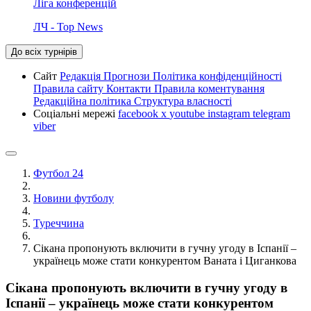
Ліга конференцій
ЛЧ - Top News
До всіх турнірів
Сайт
Редакція
Прогнози
Політика конфіденційності
Правила сайту
Контакти
Правила коментування
Редакційна політика
Структура власності
Соціальні мережі
facebook
x
youtube
instagram
telegram
viber
Футбол 24
Новини футболу
Туреччина
Сікана пропонують включити в гучну угоду в Іспанії –
українець може стати конкурентом Ваната і Циганкова
Сікана пропонують включити в гучну угоду в
Іспанії – українець може стати конкурентом