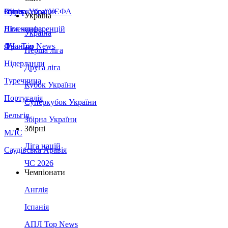
Збірна України
Італія
Суперкубок УЄФА
Україна
Німеччина
Ліга конференцій
Україна
Франція
ЛЧ - Top News
Перша ліга
Нідерланди
Друга ліга
Туреччина
Кубок України
Португалія
Суперкубок України
Бельгія
Збірна України
Збірні
МЛС
Ліга націй
Саудівська Аравія
ЧС 2026
Чемпіонати
Англія
Іспанія
АПЛ Top News