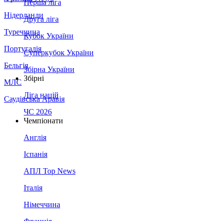
Перша ліга
Нідерланди
Друга ліга
Туреччина
Кубок України
Португалія
Суперкубок України
Бельгія
Збірна України
Збірні
МЛС
Ліга націй
Саудівська Аравія
ЧС 2026
Чемпіонати
Англія
Іспанія
АПЛ Top News
Італія
Німеччина