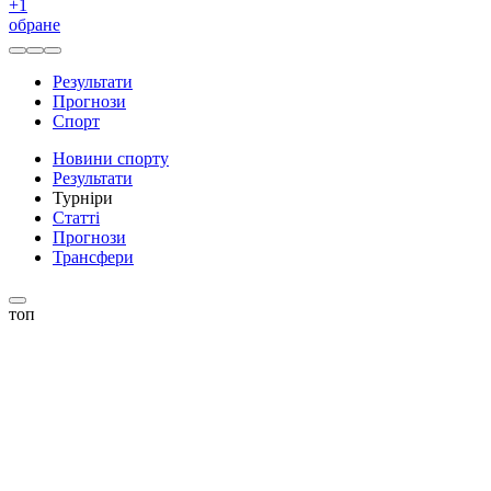
+
1
обране
Результати
Прогнози
Спорт
Новини спорту
Результати
Турніри
Статті
Прогнози
Трансфери
топ