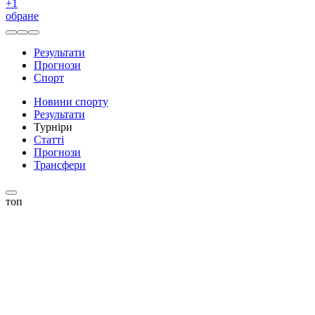
+
1
обране
Результати
Прогнози
Спорт
Новини спорту
Результати
Турніри
Статті
Прогнози
Трансфери
топ