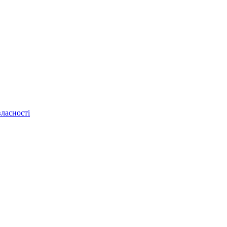
ласності