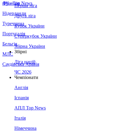
Франція
ЛЧ - Top News
Перша ліга
Нідерланди
Друга ліга
Туреччина
Кубок України
Португалія
Суперкубок України
Бельгія
Збірна України
Збірні
МЛС
Ліга націй
Саудівська Аравія
ЧС 2026
Чемпіонати
Англія
Іспанія
АПЛ Top News
Італія
Німеччина