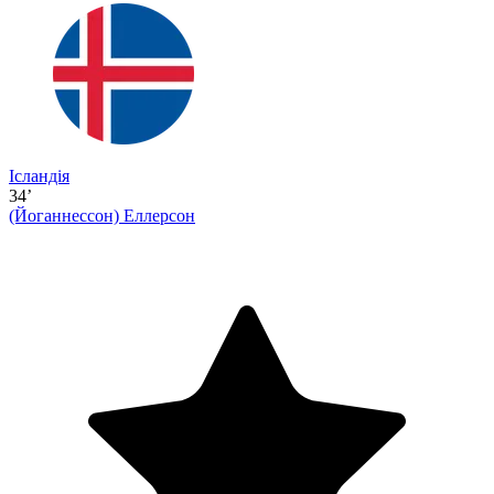
Ісландія
34’
(Йоганнессон)
Еллерсон