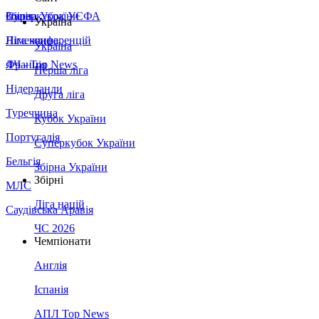
Збірна України
Італія
Суперкубок УЄФА
Україна
Німеччина
Ліга конференцій
Україна
Франція
ЛЧ - Top News
Перша ліга
Нідерланди
Друга ліга
Туреччина
Кубок України
Португалія
Суперкубок України
Бельгія
Збірна України
Збірні
МЛС
Ліга націй
Саудівська Аравія
ЧС 2026
Чемпіонати
Англія
Іспанія
АПЛ Top News