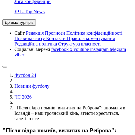
Ліга конференцій
ЛЧ - Top News
До всіх турнірів
Сайт
Редакція
Прогнози
Політика конфіденційності
Правила сайту
Контакти
Правила коментування
Редакційна політика
Структура власності
Соціальні мережі
facebook
x
youtube
instagram
telegram
viber
Футбол 24
Новини футболу
ЧС 2026
"Після відра помиїв, вилитих на Реброва": аномалія в
Ісландії – наш троянський кінь, атеїсти хрестяться,
залетіло все
"Після відра помиїв, вилитих на Реброва":