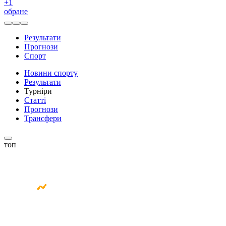
+
1
обране
Результати
Прогнози
Спорт
Новини спорту
Результати
Турніри
Статті
Прогнози
Трансфери
топ