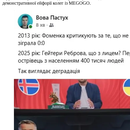
демонстративної ейфорії колег із MEGOGO.