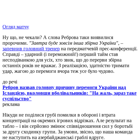
Огляд матчу
Ну що, не чекали? А слова Реброва таки виявилися
пророчими.
"Завтра буде зовсім інша збірна України"
, –
запевнив головний тренер
на передматчевій прес-конференції.
Справді – ударний (і переможний!) перший тайм став
несподіванкою для усіх, хто звик, що до перерви збірна
останніх років не вражає. З реалізацією, здатністю тримати
удар, жагою до перемоги вчора теж усе було чудово.
до речі
Ребров назвав головну причину перемоги України над
Ісландією, вколовши вболівальників: "На жаль, зараз таке
суспільство"
реклама
Нікуди не поділися грубі помилки в обороні і втрата
концентрації на окремих ігрових відрізках. Але результат на
табло – і він серйозно змінює співвідношення сил у боротьбі
за другу сходинку групи. За умови, звісно, що наша команда
не наступить на азербайджанські граблі вдруге.