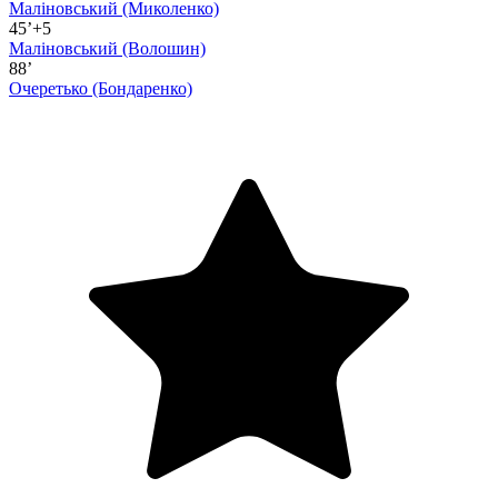
Маліновський
(Миколенко)
45’+5
Маліновський
(Волошин)
88’
Очеретько
(Бондаренко)