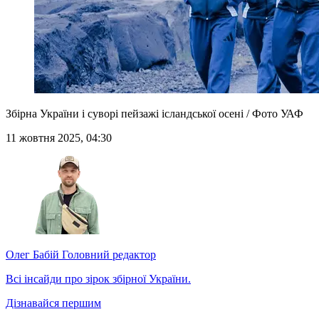
Збірна України і суворі пейзажі ісландської осені / Фото УАФ
11 жовтня 2025, 04:30
Олег Бабій
Головний редактор
Всі інсайди про зірок збірної України.
Дізнавайся першим