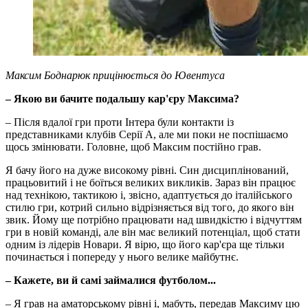
Максим Боднарюк прицінюється до Ювентуса
– Якою ви бачите подальшу кар'єру Максима?
– Після вдалої гри проти Інтера були контакти із
представниками клубів Серії А, але ми поки не поспішаємо
щось змінювати. Головне, щоб Максим постійно грав.
Я бачу його на дуже високому рівні. Син дисциплінований,
працьовитий і не боїться великих викликів. Зараз він працює
над технікою, тактикою і, звісно, адаптується до італійського
стилю гри, котрий сильно відрізняється від того, до якого він
звик. Йому ще потрібно працювати над швидкістю і відчуттям
гри в новій команді, але він має великий потенціал, щоб стати
одним із лідерів Новари. Я вірю, що його кар'єра ще тільки
починається і попереду у нього велике майбутнє.
– Кажете, ви й самі займалися футболом...
– Я грав на аматорському рівні і, мабуть, передав Максиму цю