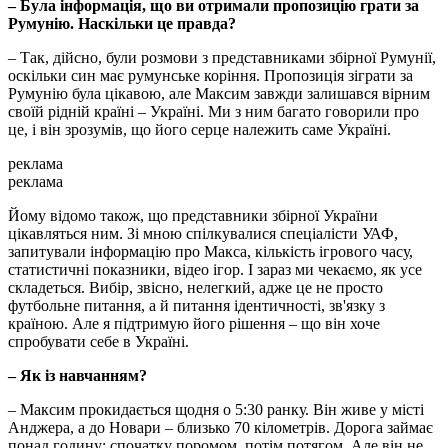
– Була інформація, що ви отримали пропозицію грати за
Румунію. Наскільки це правда?
– Так, дійсно, були розмови з представниками збірної Румунії,
оскільки син має румунське коріння. Пропозиція зіграти за
Румунію була цікавою, але Максим завжди залишався вірним
своїй рідній країні – Україні. Ми з ним багато говорили про
це, і він зрозумів, що його серце належить саме Україні.
реклама
реклама
Йому відомо також, що представники збірної України
цікавляться ним. Зі мною спілкувалися спеціалісти УАФ,
запитували інформацію про Макса, кількість ігрового часу,
статистичні показники, відео ігор. І зараз ми чекаємо, як усе
складеться. Вибір, звісно, нелегкий, адже це не просто
футбольне питання, а й питання ідентичності, зв'язку з
країною. Але я підтримую його рішення – що він хоче
спробувати себе в Україні.
– Як із навчанням?
– Максим прокидається щодня о 5:30 ранку. Він живе у місті
Анджера, а до Новари – близько 70 кілометрів. Дорога займає
понад годину: спочатку поромом, потім потягом. Але він не