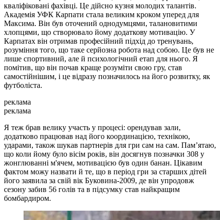
кваліфіковані фахівці. Це дійсно кузня молодих талантів.
Академія УФК Карпати стала великим кроком уперед для
Максима. Він був оточений однодумцями, талановитими
хлопцями, що створювало йому додаткову мотивацію. У
Карпатах він отримав професійний підхід до тренувань,
розуміння того, що таке серйозна робота над собою. Це був не
лише спортивний, але й психологічний етап для нього. Я
помітив, що він почав краще розуміти свою гру, став
самостійнішим, і це відразу позначилось на його розвитку, як
футболіста.
реклама
реклама
Я теж брав велику участь у процесі: орендував зали,
додатково працював над його координацією, технікою,
ударами, також шукав партнерів для гри сам на сам. Пам’ятаю,
що коли йому було вісім років, він досягнув позначки 308 у
жонглюванні м'ячем, мотивацією був один банан. Цікавим
фактом можу назвати й те, що в період гри за старших дітей
його заявила за свій вік Буковина-2009, де він упродовж
сезону забив 56 голів та в підсумку став найкращим
бомбардиром.