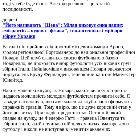
тоді у тебе буде шанс. Але підкреслюю – це в такій
послідовності.
до речі
"Його називають "Шева": Мілан виховує сина наших
емігрантів – чудова "фізика", топ-потенціал і мрії про
збірну України
В Італії він пройшов від простої місцевої команди Арона,
згодом регіональної Боргоманеро до національної професійної
Новари. Цей клуб славиться своєю футбольною базою
Новарелло, де проходять відбір футболісти усіх вікових груп
збірної Італії. Найвідомішим вихованцем Новари вважається
португалець Бруну Фернандеш, теперішній капітан Манчестер
Юнайтед.
Навіть маленькі клуби, як Новара, мають велику історію та
надають можливість молодим футболістам проявити себе. Я
завжди наголошую, що саме маленькі клуби часто формують
справжніх гравців. Тому я вірю, що це дуже корисний етап у
його розвитку. Прикладів предостатньо. Останній, який
спадає на думку, це Федеріко Гатті – гравець Ювентуса та
збірної Італії, який починав свій шлях у низах аматорського
футболу і ніколи не виступав в іменитих академіях.