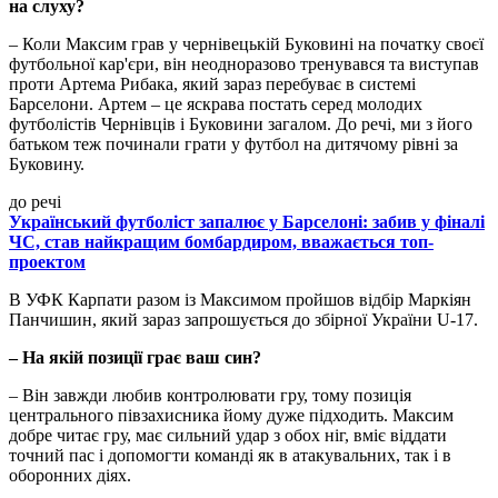
на слуху?
– Коли Максим грав у чернівецькій Буковині на початку своєї
футбольної кар'єри, він неодноразово тренувався та виступав
проти Артема Рибака, який зараз перебуває в системі
Барселони. Артем – це яскрава постать серед молодих
футболістів Чернівців і Буковини загалом. До речі, ми з його
батьком теж починали грати у футбол на дитячому рівні за
Буковину.
до речі
Український футболіст запалює у Барселоні: забив у фіналі
ЧС, став найкращим бомбардиром, вважається топ-
проектом
В УФК Карпати разом із Максимом пройшов відбір Маркіян
Панчишин, який зараз запрошується до збірної України U-17.
– На якій позиції грає ваш син?
– Він завжди любив контролювати гру, тому позиція
центрального півзахисника йому дуже підходить. Максим
добре читає гру, має сильний удар з обох ніг, вміє віддати
точний пас і допомогти команді як в атакувальних, так і в
оборонних діях.