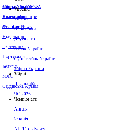
Збірна України
Італія
Суперкубок УЄФА
Україна
Німеччина
Ліга конференцій
Україна
Франція
ЛЧ - Top News
Перша ліга
Нідерланди
Друга ліга
Туреччина
Кубок України
Португалія
Суперкубок України
Бельгія
Збірна України
Збірні
МЛС
Ліга націй
Саудівська Аравія
ЧС 2026
Чемпіонати
Англія
Іспанія
АПЛ Top News