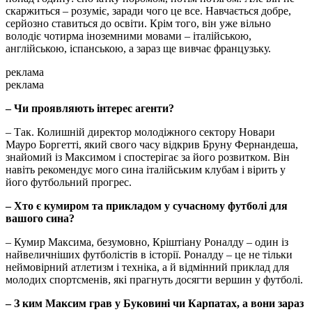
скаржиться – розуміє, заради чого це все. Навчається добре,
серйозно ставиться до освіти. Крім того, він уже вільно
володіє чотирма іноземними мовами – італійською,
англійською, іспанською, а зараз ще вивчає французьку.
реклама
реклама
– Чи проявляють інтерес агенти?
– Так. Колишній директор молодіжного сектору Новари
Мауро Боргетті, який свого часу відкрив Бруну Фернандеша,
знайомий із Максимом і спостерігає за його розвитком. Він
навіть рекомендує мого сина італійським клубам і вірить у
його футбольний прогрес.
– Хто є кумиром та прикладом у сучасному футболі для
вашого сина?
– Кумир Максима, безумовно, Кріштіану Роналду – один із
найвеличніших футболістів в історії. Роналду – це не тільки
неймовірний атлетизм і техніка, а й відмінний приклад для
молодих спортсменів, які прагнуть досягти вершин у футболі.
– З ким Максим грав у Буковині чи Карпатах, а вони зараз