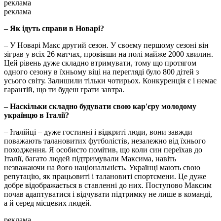
реклама
реклама
– Як ідуть справи в Новарі?
– У Новарі Макс другий сезон. У своєму першому сезоні він
зіграв у всіх 26 матчах, провівши на полі майже 2000 хвилин.
Цей рівень дуже складно втримувати, тому що протягом
одного сезону в їхньому віці на перегляді було 800 дітей з
усього світу. Залишили тільки чотирьох. Конкуренція є і немає
гарантій, що ти будеш грати завтра.
– Наскільки складно будувати свою кар'єру молодому
українцю в Італії?
– Італійці – дуже гостинні і відкриті люди, вони завжди
поважають талановитих футболістів, незалежно від їхнього
походження. Я особисто помітив, що коли син переїхав до
Італії, багато людей підтримували Максима, навіть
незважаючи на його національність. Українці мають свою
репутацію, як працьовиті і талановиті спортсмени. Це дуже
добре відображається в ставленні до них. Поступово Максим
почав адаптуватися і відчувати підтримку не лише в команді,
а й серед місцевих людей.
реклама