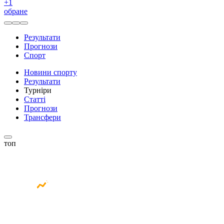
+
1
обране
Результати
Прогнози
Спорт
Новини спорту
Результати
Турніри
Статті
Прогнози
Трансфери
топ