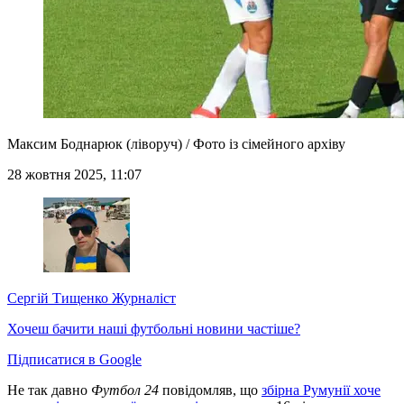
Максим Боднарюк (ліворуч) / Фото із сімейного архіву
28 жовтня 2025, 11:07
Сергій Тищенко
Журналіст
Хочеш бачити наші футбольні новини частіше?
Підписатися в Google
Не так давно
Футбол 24
повідомляв, що
збірна Румунії хоче