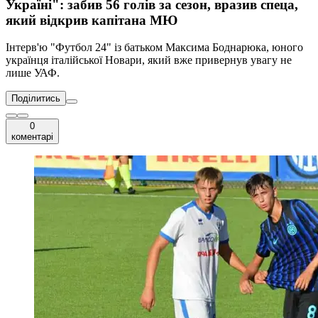
Україні": забив 56 голів за сезон, вразив спеца,
який відкрив капітана МЮ
Інтерв'ю "Футбол 24" із батьком Максима Боднарюка, юного
українця італійської Новари, який вже привернув увагу не
лише УАФ.
Поділитись
0
коментарі