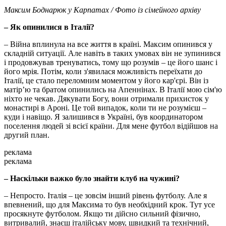
Максим Боднарюк у Карпатах / Фото із сімейного архіву
– Як опинилися в Італії?
– Війна вплинула на все життя в країні. Максим опинився у
складній ситуації. Але навіть в таких умовах він не зупинився
і продовжував тренуватись, тому що розумів – це його шанс і
його мрія. Потім, коли з'явилася можливість переїхати до
Італії, це стало переломним моментом у його кар'єрі. Він із
матір’ю та братом опинились на Апеннінах. В Італії мою сім'ю
ніхто не чекав. Дякувати Богу, вони отримали прихисток у
монастирі в Ароні. Це той випадок, коли ти не розумієш –
куди і навіщо. Я залишився в Україні, був координатором
поселення людей зі всієї країни. Для мене футбол відійшов на
другий план.
реклама
реклама
– Наскільки важко було знайти клуб на чужині?
– Непросто. Італія – це зовсім інший рівень футболу. Але я
впевнений, що для Максима то був необхідний крок. Тут усе
просякнуте футболом. Якщо ти дійсно сильний фізично,
витривалий, знаєш італійську мову, швидкий та технічний,