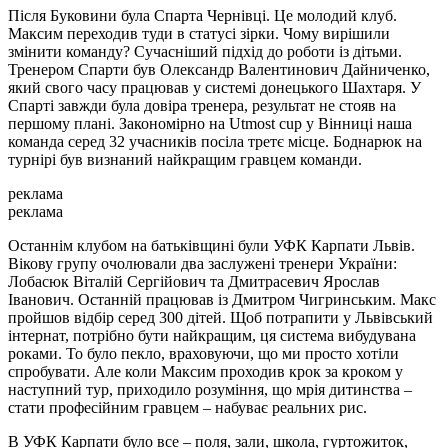
Після Буковини була Спарта Чернівці. Це молодий клуб.
Максим переходив туди в статусі зірки. Чому вирішили
змінити команду? Сучасніший підхід до роботи із дітьми.
Тренером Спарти був Олександр Валентинович Дайниченко,
який свого часу працював у системі донецького Шахтаря. У
Спарті завжди була довіра тренера, результат не стояв на
першому плані. Закономірно на Utmost cup у Вінниці наша
команда серед 32 учасників посіла третє місце. Боднарюк на
турнірі був визнаний найкращим гравцем команди.
реклама
реклама
Останнім клубом на батьківщині були УФК Карпати Львів.
Вікову групу очолювали два заслужені тренери України:
Лобасюк Віталій Сергійович та Дмитрасевич Ярослав
Іванович. Останній працював із Дмитром Чигринським. Макс
пройшов відбір серед 300 дітей. Щоб потрапити у Львівський
інтернат, потрібно бути найкращим, ця система вибудувана
роками. То було пекло, враховуючи, що ми просто хотіли
спробувати. Але коли Максим проходив крок за кроком у
наступний тур, приходило розуміння, що мрія дитинства –
стати професійним гравцем – набуває реальних рис.
В УФК Карпати було все – поля, зали, школа, гуртожиток,