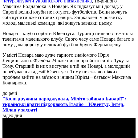
натуралізувати українського півзахисника
, 16-річного
Максима Боднарюка із Новари. Як підказує мій досвід, у
Європі великі клуби не готують футболістів. Вони можуть
собі купити вже готових гравців. Зацікавлені у розвитку
молоді маленькі команди, які живуть завдяки цьому.
Новара – клуб із орбіти Ювентуса. Туринці пильно стежать за
талантами маленького клубу. Свого часу саме Новара багато в
чому дала дорогу у великий футбол Бруну Фернандешу.
У місті Новара маю дуже гарного знайомого Юрія
Лещинського.
Футбол 24
вже писав про його синів Луку та
Тому. Старший із них виступає в тій же Новарі, а молодший
перебуває в академії Ювентуса. Тому не склало ніяких
проблем вийти на зв'язок з іншим Юрієм – батьком Максима
Боднарюка.
до речі
"Коли дружина народжувала, Міліто забивав Баварії":
українські брати підкорюють Італію – Ювентус, Інтер,
Мілан у захваті
відео дня