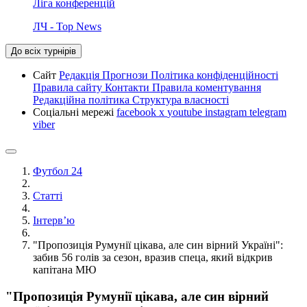
Ліга конференцій
ЛЧ - Top News
До всіх турнірів
Сайт
Редакція
Прогнози
Політика конфіденційності
Правила сайту
Контакти
Правила коментування
Редакційна політика
Структура власності
Соціальні мережі
facebook
x
youtube
instagram
telegram
viber
Футбол 24
Статті
Інтерв’ю
"Пропозиція Румунії цікава, але син вірний Україні":
забив 56 голів за сезон, вразив спеца, який відкрив
капітана МЮ
"Пропозиція Румунії цікава, але син вірний