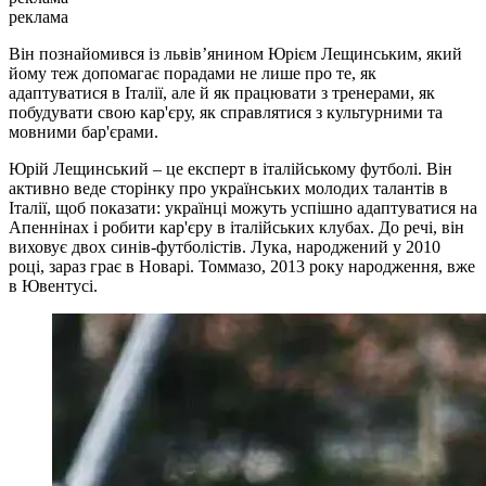
реклама
Він познайомився із львів’янином Юрієм Лещинським, який
йому теж допомагає порадами не лише про те, як
адаптуватися в Італії, але й як працювати з тренерами, як
побудувати свою кар'єру, як справлятися з культурними та
мовними бар'єрами.
Юрій Лещинський – це експерт в італійському футболі. Він
активно веде сторінку про українських молодих талантів в
Італії, щоб показати: українці можуть успішно адаптуватися на
Апеннінах і робити кар'єру в італійських клубах. До речі, він
виховує двох синів-футболістів. Лука, народжений у 2010
році, зараз грає в Новарі. Томмазо, 2013 року народження, вже
в Ювентусі.