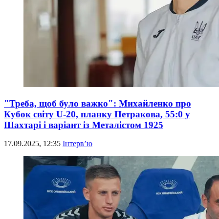
"Треба, щоб було важко": Михайленко про
Кубок світу U-20, планку Петракова, 55:0 у
Шахтарі і варіант із Металістом 1925
17.09.2025, 12:35
Інтерв’ю