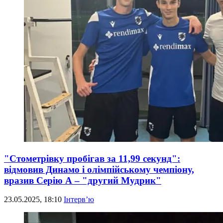
"Стометрівку пробігав за 11,99 секунд":
відмовив Динамо і олімпійському чемпіону,
вразив Серію А – "другий Мудрик"
23.05.2025, 18:10
Інтерв’ю