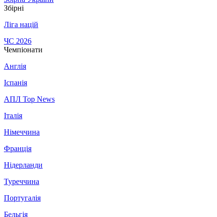
Збірні
Ліга націй
ЧС 2026
Чемпіонати
Англія
Іспанія
АПЛ Top News
Італія
Німеччина
Франція
Нідерланди
Туреччина
Португалія
Бельгія