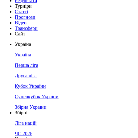
Результати
Турніри
Статті
Прогнози
Відео
Трансфери
Сайт
Україна
Україна
Перша ліга
Друга ліга
Кубок України
Суперкубок України
Збірна України
Збірні
Ліга націй
ЧС 2026