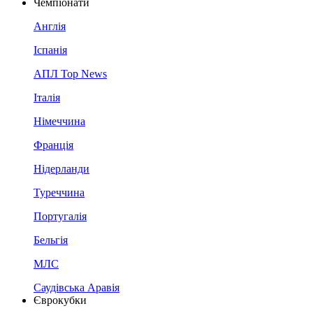
Чемпіонати
Англія
Іспанія
АПЛ Top News
Італія
Німеччина
Франція
Нідерланди
Туреччина
Португалія
Бельгія
МЛС
Саудівська Аравія
Єврокубки