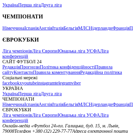
Україна
Перша ліга
Друга ліга
ЧЕМПІОНАТИ
Німеччина
Іспанія
Англія
Італія
Бельгія
МЛС
Нідерланди
Франція
П
ЄВРОКУБКИ
Ліга чемпіонів
Ліга Європи
Юнацька ліга УЄФА
Ліга
конференцій
САЙТ ФУТБОЛ 24
Редакція
Прогнози
Політика конфіденційності
Правила
сайту
Контакти
Правила коментування
Редакційна політика
Соціальні мережі
facebook
x
youtube
instagram
telegram
viber
УКРАЇНА
Україна
Перша ліга
Друга ліга
ЧЕМПІОНАТИ
Німеччина
Іспанія
Англія
Італія
Бельгія
МЛС
Нідерланди
Франція
П
ЄВРОКУБКИ
Ліга чемпіонів
Ліга Європи
Юнацька ліга УЄФА
Ліга
конференцій
Онлайн-медіа «Футбол 24»
пл. Галицька, буд. 15, м. Львів,
79008
Телефон +380 (32) 229-77-77
Адреса електронної пошти