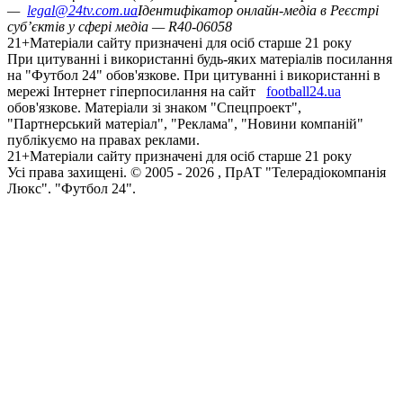
—
legal@24tv.com.ua
Ідентифікатор онлайн-медіа в Реєстрі
суб’єктів у сфері медіа — R40-06058
21+
Матеріали сайту призначені для осіб старше 21 року
При цитуванні і використанні будь-яких матеріалів посилання
на "Футбол 24" обов'язкове. При цитуванні і використанні в
мережі Інтернет гіперпосилання на сайт
football24.ua
обов'язкове. Матеріали зі знаком "Спецпроект",
"Партнерський матеріал", "Реклама", "Новини компаній"
публікуємо на правах реклами.
21+
Матеріали сайту призначені для осіб старше 21 року
Усi права захищенi. © 2005 -
2026
, ПрАТ "Телерадіокомпанія
Люкс". "Футбол 24".