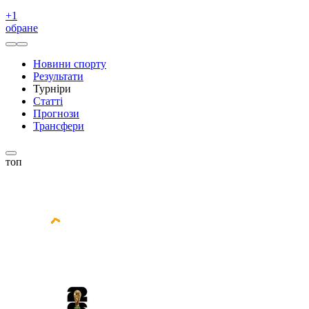
+
1
обране
Новини спорту
Результати
Турніри
Статті
Прогнози
Трансфери
топ