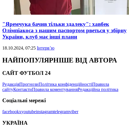
"Яремчука бачив тільки здалеку": хавбек
Олімпіакоса з нашим паспортом рветься у збірну
України, клуб має інші плани
18.10.2024, 07:25
Інтерв’ю
НАЙПОПУЛЯРНІШЕ ВІД АВТОРА
САЙТ ФУТБОЛ 24
Редакція
Прогнози
Політика конфіденційності
Правила
сайту
Контакти
Правила коментування
Редакційна політика
Соціальні мережі
facebook
x
youtube
instagram
telegram
viber
УКРАЇНА