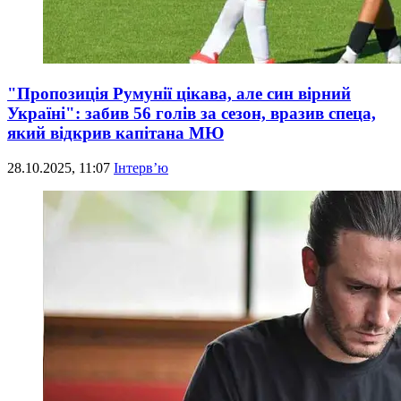
"Пропозиція Румунії цікава, але син вірний
Україні": забив 56 голів за сезон, вразив спеца,
який відкрив капітана МЮ
28.10.2025, 11:07
Інтерв’ю