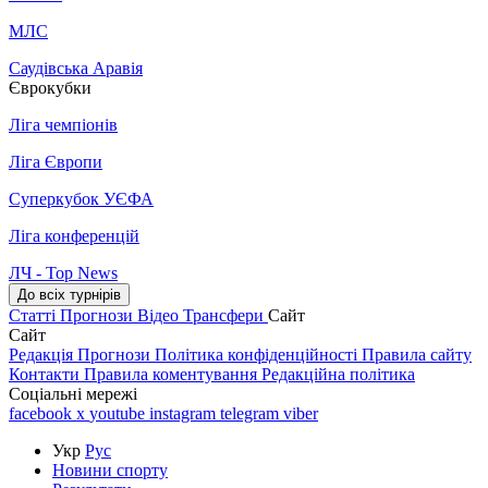
МЛС
Саудівська Аравія
Єврокубки
Ліга чемпіонів
Ліга Європи
Суперкубок УЄФА
Ліга конференцій
ЛЧ - Top News
До всіх турнірів
Статті
Прогнози
Відео
Трансфери
Сайт
Сайт
Редакція
Прогнози
Політика конфіденційності
Правила сайту
Контакти
Правила коментування
Редакційна політика
Соціальні мережі
facebook
x
youtube
instagram
telegram
viber
Укр
Рус
Новини спорту