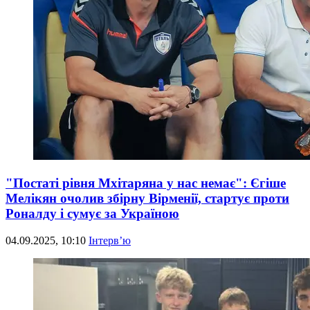
"Постаті рівня Мхітаряна у нас немає": Єгіше
Мелікян очолив збірну Вірменії, стартує проти
Роналду і сумує за Україною
04.09.2025, 10:10
Інтерв’ю