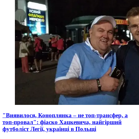
"Виявилося, Коноплянка – не топ-трансфер, а
топ-провал": фіаско Хацкевича, найгірший
футболіст Легії, українці в Польщі