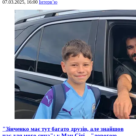
07.03.2025, 16:00
Інтерв’ю
"Зінченко має тут багато друзів, але знайшов
час для мого сина": у Ман Сіті – "дорогою