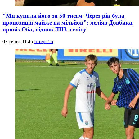
"Ми купили його за 50 тисяч. Через рік була
пропозиція майже на мільйон": леліяв Довбика,
привіз Оба, підняв ЛНЗ в еліту
03 січня, 11:45
Інтерв’ю