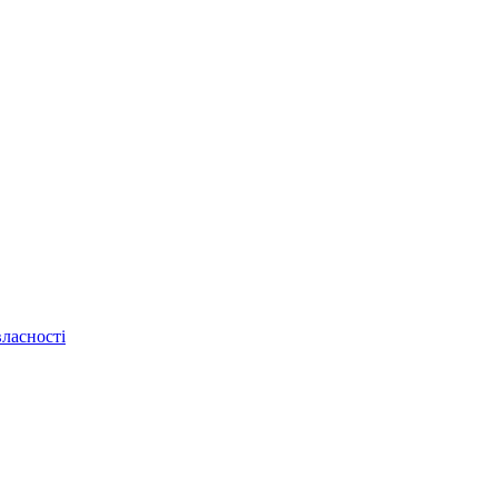
ласності