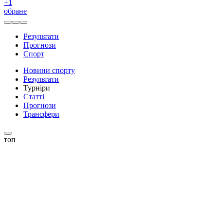
+
1
обране
Результати
Прогнози
Спорт
Новини спорту
Результати
Турніри
Статті
Прогнози
Трансфери
топ