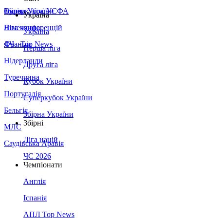
Збірна України
Італія
Суперкубок УЄФА
Україна
Німеччина
Ліга конференцій
Україна
Франція
ЛЧ - Top News
Перша ліга
Нідерланди
Друга ліга
Туреччина
Кубок України
Португалія
Суперкубок України
Бельгія
Збірна України
Збірні
МЛС
Ліга націй
Саудівська Аравія
ЧС 2026
Чемпіонати
Англія
Іспанія
АПЛ Top News