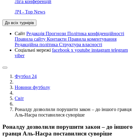
Ліга конференцій
ЛЧ - Top News
До всіх турнірів
Сайт
Редакція
Прогнози
Політика конфіденційності
Правила сайту
Контакти
Правила коментування
Редакційна політика
Структура власності
Соціальні мережі
facebook
x
youtube
instagram
telegram
viber
Футбол 24
Новини футболу
Світ
Роналду дозволили порушити закон – до іншого гравця
Аль-Насра поставилися суворіше
Роналду дозволили порушити закон – до іншого
гравця Аль-Насра поставилися суворіше