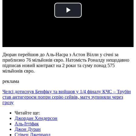
Play
Video
Дюран перейшов до Аль-Насра з Астон Вілли у січні за
приблизно 76 мільйонів євро. Натомість Роналду нещодавно
підписав новий контракт на 2 роки та суму понад 575
мільйонів євро.
реклама
Челсі дотиснув Бенфіку та вийшов у 1/4 фіналу КЧС – Трубін
став антигероєм попри серію сейвів, матч зупиняли через
грозу
Читайте ще
:
Джордан Хендерсон
Аль-Іттіфак
Джон Дуран
Стівен Джеррард