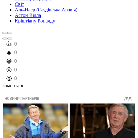
Світ
Аль-Наср (Саудівська Аравія)
Астон Вілла
Кріштіану Роналду
️👍
0
️🔥
0
️😄
0
️😢
0
️🤬
0
коментарі