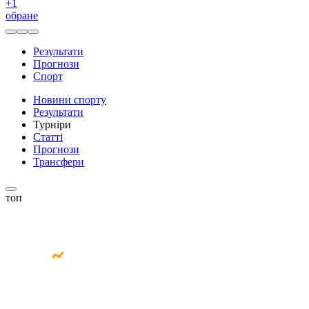
+
1
обране
Результати
Прогнози
Спорт
Новини спорту
Результати
Турніри
Статті
Прогнози
Трансфери
топ