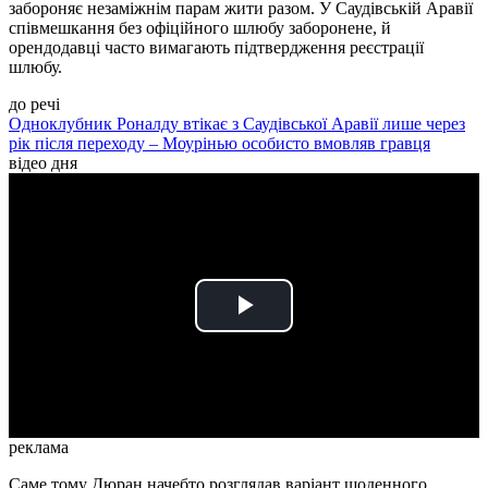
забороняє незаміжнім парам жити разом. У Саудівській Аравії
співмешкання без офіційного шлюбу заборонене, й
орендодавці часто вимагають підтвердження реєстрації
шлюбу.
до речі
Одноклубник Роналду втікає з Саудівської Аравії лише через
рік після переходу – Моурінью особисто вмовляв гравця
відео дня
Play
Video
реклама
Саме тому Дюран начебто розглядав варіант щоденного