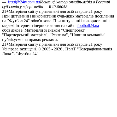
—
legal@24tv.com.ua
Ідентифікатор онлайн-медіа в Реєстрі
суб’єктів у сфері медіа — R40-06058
21+
Матеріали сайту призначені для осіб старше 21 року
При цитуванні і використанні будь-яких матеріалів посилання
на "Футбол 24" обов'язкове. При цитуванні і використанні в
мережі Інтернет гіперпосилання на сайт
football24.ua
обов'язкове. Матеріали зі знаком "Спецпроект",
"Партнерський матеріал", "Реклама", "Новини компаній"
публікуємо на правах реклами.
21+
Матеріали сайту призначені для осіб старше 21 року
Усi права захищенi. © 2005 -
2026
, ПрАТ "Телерадіокомпанія
Люкс". "Футбол 24".