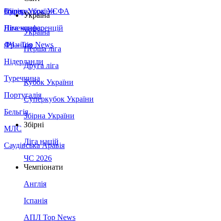
Збірна України
Італія
Суперкубок УЄФА
Україна
Німеччина
Ліга конференцій
Україна
Франція
ЛЧ - Top News
Перша ліга
Нідерланди
Друга ліга
Туреччина
Кубок України
Португалія
Суперкубок України
Бельгія
Збірна України
Збірні
МЛС
Ліга націй
Саудівська Аравія
ЧС 2026
Чемпіонати
Англія
Іспанія
АПЛ Top News