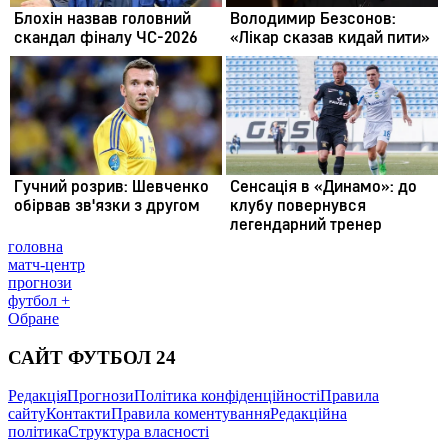
головна
матч-центр
прогнози
футбол +
Обране
САЙТ ФУТБОЛ 24
Редакція
Прогнози
Політика конфіденційності
Правила
сайту
Контакти
Правила коментування
Редакційна
політика
Структура власності