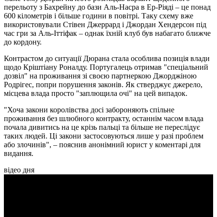
перельоту з Бахрейну до бази Аль-Насра в Ер-Ріяді – це понад
600 кілометрів і більше години в повітрі. Таку схему вже
використовували Стівен Джеррард і Джордан Хендерсон під
час гри за Аль-Іттіфак – однак їхній клуб був набагато ближче
до кордону.
Контрастом до ситуації Дюрана стала особлива позиція влади
щодо Кріштіану Роналду. Португалець отримав "спеціальний
дозвіл" на проживання зі своєю партнеркою Джорджіною
Родрігес, попри порушення законів. Як стверджує джерело,
місцева влада просто "заплющила очі" на цей випадок.
"Хоча закони королівства досі забороняють спільне
проживання без шлюбного контракту, останнім часом влада
почала дивитись на це крізь пальці та більше не переслідує
таких людей. Ці закони застосовуються лише у разі проблем
або злочинів", – пояснив анонімний юрист у коментарі для
видання.
відео дня