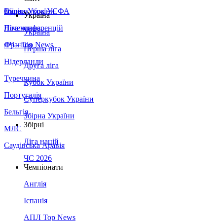
Збірна України
Італія
Суперкубок УЄФА
Україна
Німеччина
Ліга конференцій
Україна
Франція
ЛЧ - Top News
Перша ліга
Нідерланди
Друга ліга
Туреччина
Кубок України
Португалія
Суперкубок України
Бельгія
Збірна України
Збірні
МЛС
Ліга націй
Саудівська Аравія
ЧС 2026
Чемпіонати
Англія
Іспанія
АПЛ Top News