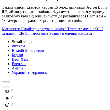
Таким чином, Евертон набрав 15 очок, нагнавши Астон Віллу
й Брайтон у середині таблиці. Фулхем залишається у одному
заліковому балі від зони вильоту, де розташувався Вест Хем –
"хаммерс" програють Бернлі за різницею голів.
Манчестер Юнайтед врятував нічию з Тоттенхемом на 90+7
хвилині – Де Лігт поставив крапку в епічній кінцівці
Читайте ще
:
Фулхем
Віталій Миколенко
Бернлі
Вест Хем
Евертон
Англія
Українці за кордоном
️👍
0
️🔥
0
️😄
0