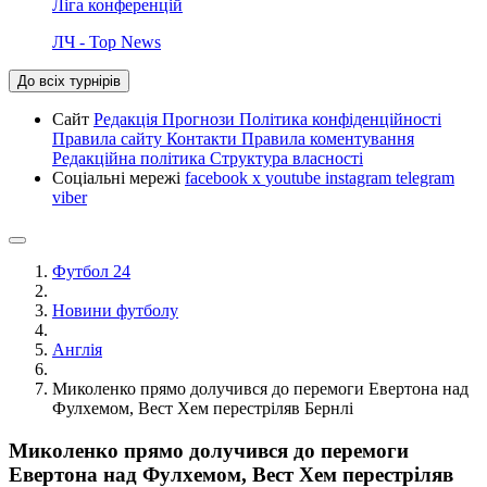
Ліга конференцій
ЛЧ - Top News
До всіх турнірів
Сайт
Редакція
Прогнози
Політика конфіденційності
Правила сайту
Контакти
Правила коментування
Редакційна політика
Структура власності
Соціальні мережі
facebook
x
youtube
instagram
telegram
viber
Футбол 24
Новини футболу
Англія
Миколенко прямо долучився до перемоги Евертона над
Фулхемом, Вест Хем перестріляв Бернлі
Миколенко прямо долучився до перемоги
Евертона над Фулхемом, Вест Хем перестріляв