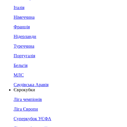
Італія
Німеччина
Франція
Нідерланди
Туреччина
Португалія
Бельгія
МЛС
Саудівська Аравія
Єврокубки
Ліга чемпіонів
Ліга Європи
Суперкубок УЄФА