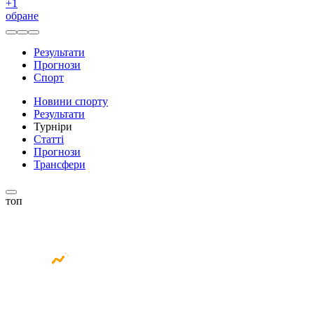
+
1
обране
Результати
Прогнози
Спорт
Новини спорту
Результати
Турніри
Статті
Прогнози
Трансфери
топ