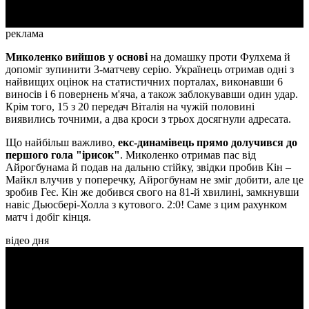
реклама
Миколенко вийшов у основі
на домашку проти Фулхема й
допоміг зупинити 3-матчеву серію. Українець отримав одні з
найвищих оцінок на статистичних порталах, виконавши 6
виносів і 6 повернень м'яча, а також заблокувавши один удар.
Крім того, 15 з 20 передач Віталія на чужій половині
виявились точними, а два кроси з трьох досягнули адресата.
Що найбільш важливо,
екс-динамівець прямо долучився до
першого гола "ірисок"
. Миколенко отримав пас від
Айрогбунама й подав на дальню стійку, звідки пробив Кін –
Майкл влучив у поперечку, Айрогбунам не зміг добити, але це
зробив Геє. Кін же добився свого на 81-й хвилині, замкнувши
навіс Дьюсбері-Холла з кутового. 2:0! Саме з цим рахунком
матч і добіг кінця.
відео дня