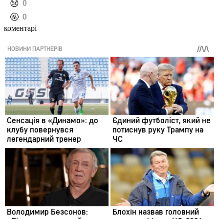
️😢
0
️🤬
0
коментарі