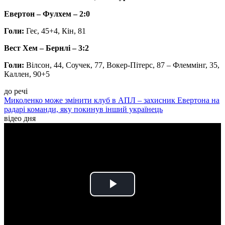
Евертон – Фулхем – 2:0
Голи:
Геє, 45+4, Кін, 81
Вест Хем – Бернлі – 3:2
Голи:
Вілсон, 44, Соучек, 77, Вокер-Пітерс, 87 – Флеммінг, 35,
Каллен, 90+5
до речі
Миколенко може змінити клуб в АПЛ – захисник Евертона на
радарі команди, яку покинув інший українець
відео дня
Play
Video