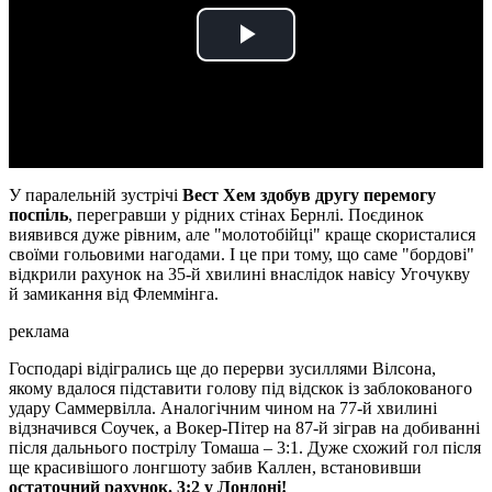
Play
Video
У паралельній зустрічі
Вест Хем здобув другу перемогу
поспіль
, перегравши у рідних стінах Бернлі. Поєдинок
виявився дуже рівним, але "молотобійці" краще скористалися
своїми гольовими нагодами. І це при тому, що саме "бордові"
відкрили рахунок на 35-й хвилині внаслідок навісу Угочукву
й замикання від Флеммінга.
реклама
Господарі відігрались ще до перерви зусиллями Вілсона,
якому вдалося підставити голову під відскок із заблокованого
удару Саммервілла. Аналогічним чином на 77-й хвилині
відзначився Соучек, а Вокер-Пітер на 87-й зіграв на добиванні
після дальнього пострілу Томаша – 3:1. Дуже схожий гол після
ще красивішого лонгшоту забив Каллен, встановивши
остаточний рахунок. 3:2 у Лондоні!