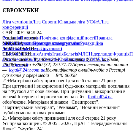
ЄВРОКУБКИ
Ліга чемпіонів
Ліга Європи
Юнацька ліга УЄФА
Ліга
конференцій
САЙТ ФУТБОЛ 24
Редакція
Соціальні мережі
Прогнози
Політика конфіденційності
Правила
сайту
facebook
УКРАЇНА
Контакти
x
youtube
Правила коментування
instagram
telegram
viber
Редакційна
політика
Україна
ЧЕМПІОНАТИ
Перша ліга
Структура власності
Друга ліга
Німеччина
ЄВРОКУБКИ
Іспанія
Англія
Італія
Бельгія
МЛС
Нідерланди
Франція
П
Ліга чемпіонів
Онлайн-медіа «Футбол 24»
Ліга Європи
Юнацька ліга УЄФА
пл. Галицька, буд. 15, м. Львів,
Ліга
конференцій
79008
Телефон +380 (32) 229-77-77
Адреса електронної пошти
—
legal@24tv.com.ua
Ідентифікатор онлайн-медіа в Реєстрі
суб’єктів у сфері медіа — R40-06058
21+
Матеріали сайту призначені для осіб старше 21 року
При цитуванні і використанні будь-яких матеріалів посилання
на "Футбол 24" обов'язкове. При цитуванні і використанні в
мережі Інтернет гіперпосилання на сайт
football24.ua
обов'язкове. Матеріали зі знаком "Спецпроект",
"Партнерський матеріал", "Реклама", "Новини компаній"
публікуємо на правах реклами.
21+
Матеріали сайту призначені для осіб старше 21 року
Усi права захищенi. © 2005 -
2026
, ПрАТ "Телерадіокомпанія
Люкс". "Футбол 24".