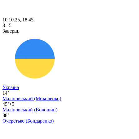
10.10.25, 18:45
3 - 5
Заверш.
Україна
14’
Маліновський
(Миколенко)
45’+5
Маліновський
(Волошин)
88’
Очеретько
(Бондаренко)