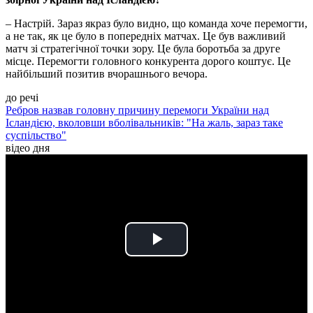
– Настрій. Зараз якраз було видно, що команда хоче перемогти,
а не так, як це було в попередніх матчах. Це був важливий
матч зі стратегічної точки зору. Це була боротьба за друге
місце. Перемогти головного конкурента дорого коштує. Це
найбільший позитив вчорашнього вечора.
до речі
Ребров назвав головну причину перемоги України над
Ісландією, вколовши вболівальників: "На жаль, зараз таке
суспільство"
відео дня
Play
Video