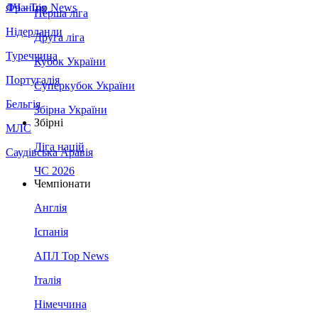
Франція
ЛЧ - Top News
Перша ліга
Нідерланди
Друга ліга
Туреччина
Кубок України
Португалія
Суперкубок України
Бельгія
Збірна України
Збірні
МЛС
Ліга націй
Саудівська Аравія
ЧС 2026
Чемпіонати
Англія
Іспанія
АПЛ Top News
Італія
Німеччина