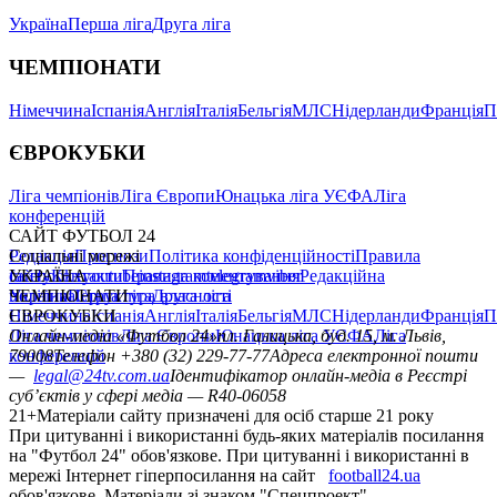
Україна
Перша ліга
Друга ліга
ЧЕМПІОНАТИ
Німеччина
Іспанія
Англія
Італія
Бельгія
МЛС
Нідерланди
Франція
П
ЄВРОКУБКИ
Ліга чемпіонів
Ліга Європи
Юнацька ліга УЄФА
Ліга
конференцій
САЙТ ФУТБОЛ 24
Редакція
Соціальні мережі
Прогнози
Політика конфіденційності
Правила
сайту
facebook
УКРАЇНА
Контакти
x
youtube
Правила коментування
instagram
telegram
viber
Редакційна
політика
Україна
ЧЕМПІОНАТИ
Перша ліга
Структура власності
Друга ліга
Німеччина
ЄВРОКУБКИ
Іспанія
Англія
Італія
Бельгія
МЛС
Нідерланди
Франція
П
Ліга чемпіонів
Онлайн-медіа «Футбол 24»
Ліга Європи
Юнацька ліга УЄФА
пл. Галицька, буд. 15, м. Львів,
Ліга
конференцій
79008
Телефон +380 (32) 229-77-77
Адреса електронної пошти
—
legal@24tv.com.ua
Ідентифікатор онлайн-медіа в Реєстрі
суб’єктів у сфері медіа — R40-06058
21+
Матеріали сайту призначені для осіб старше 21 року
При цитуванні і використанні будь-яких матеріалів посилання
на "Футбол 24" обов'язкове. При цитуванні і використанні в
мережі Інтернет гіперпосилання на сайт
football24.ua
обов'язкове. Матеріали зі знаком "Спецпроект",