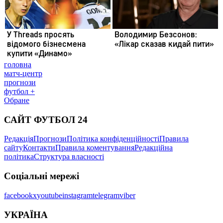
головна
матч-центр
прогнози
футбол +
Обране
САЙТ ФУТБОЛ 24
Редакція
Прогнози
Політика конфіденційності
Правила
сайту
Контакти
Правила коментування
Редакційна
політика
Структура власності
Соціальні мережі
facebook
x
youtube
instagram
telegram
viber
УКРАЇНА