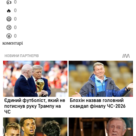
️👍
0
️🔥
0
️😄
0
️😢
0
️🤬
0
коментарі