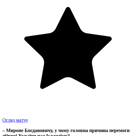
Огляд матчу
– Мироне Богдановичу, у чому головна причина перемоги
збірної України над Ісландією?