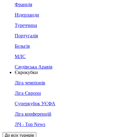
Франція
Нідерланди
Туреччина
Португалія
Бельгія
МЛС
Саудівська Аравія
Єврокубки
Ліга чемпіонів
Ліга Європи
Суперкубок УЄФА
Ліга конференцій
ЛЧ - Top News
До всіх турнірів