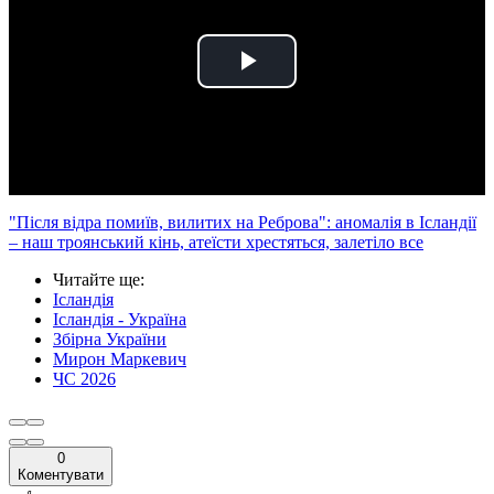
Play
Video
"Після відра помиїв, вилитих на Реброва": аномалія в Ісландії
– наш троянський кінь, атеїсти хрестяться, залетіло все
Читайте ще
:
Ісландія
Ісландія - Україна
Збірна України
Мирон Маркевич
ЧС 2026
0
Коментувати