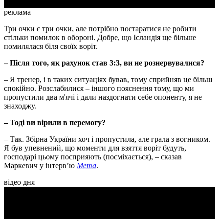
реклама
Три очки є три очки, але потрібно постаратися не робити
стільки помилок в обороні. Добре, що Ісландія ще більше
помилялася біля своїх воріт.
– Після того, як рахунок став 3:3, ви не рознервувалися?
– Я тренер, і в таких ситуаціях бував, тому сприйняв це більш
спокійно. Розслабилися – іншого пояснення тому, що ми
пропустили два м'ячі і дали наздогнати себе опоненту, я не
знаходжу.
– Тоді ви вірили в перемогу?
– Так. Збірна України хоч і пропустила, але грала з вогником.
Я був упевнений, що моменти для взяття воріт будуть,
господарі цьому посприяють (посміхається), – сказав
Маркевич у інтервʼю
Мета
.
відео дня