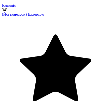
Ісландія
34’
(Йоганнессон)
Еллерсон