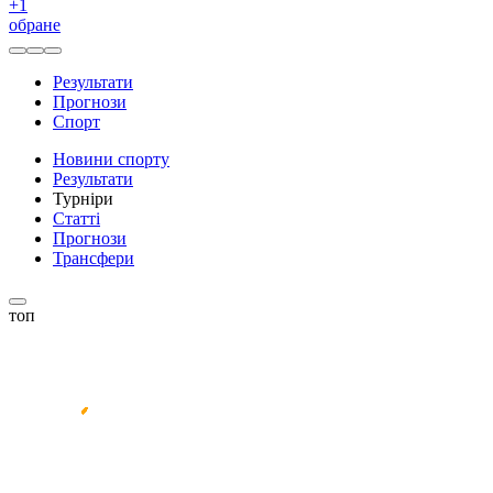
+
1
обране
Результати
Прогнози
Спорт
Новини спорту
Результати
Турніри
Статті
Прогнози
Трансфери
топ