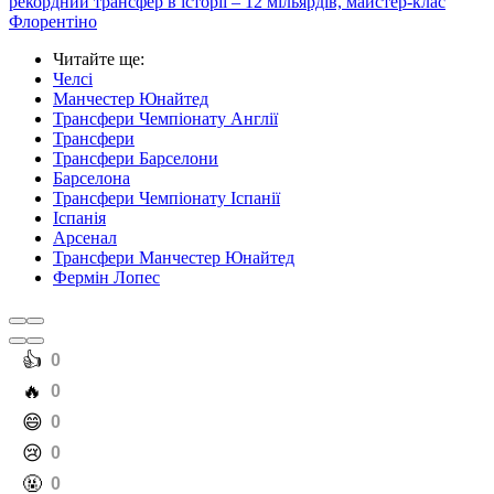
рекордний трансфер в історії – 12 мільярдів, майстер-клас
Флорентіно
Читайте ще
:
Челсі
Манчестер Юнайтед
Трансфери Чемпіонату Англії
Трансфери
Трансфери Барселони
Барселона
Трансфери Чемпіонату Іспанії
Іспанія
Арсенал
Трансфери Манчестер Юнайтед
Фермін Лопес
️👍
0
️🔥
0
️😄
0
️😢
0
️🤬
0