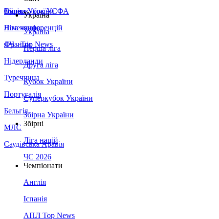
Збірна України
Італія
Суперкубок УЄФА
Україна
Німеччина
Ліга конференцій
Україна
Франція
ЛЧ - Top News
Перша ліга
Нідерланди
Друга ліга
Туреччина
Кубок України
Португалія
Суперкубок України
Бельгія
Збірна України
Збірні
МЛС
Ліга націй
Саудівська Аравія
ЧС 2026
Чемпіонати
Англія
Іспанія
АПЛ Top News