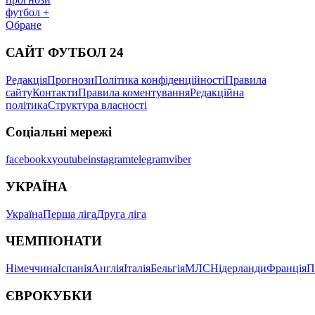
футбол +
Обране
САЙТ ФУТБОЛ 24
Редакція
Прогнози
Політика конфіденційності
Правила
сайту
Контакти
Правила коментування
Редакційна
політика
Структура власності
Соціальні мережі
facebook
x
youtube
instagram
telegram
viber
УКРАЇНА
Україна
Перша ліга
Друга ліга
ЧЕМПІОНАТИ
Німеччина
Іспанія
Англія
Італія
Бельгія
МЛС
Нідерланди
Франція
П
ЄВРОКУБКИ