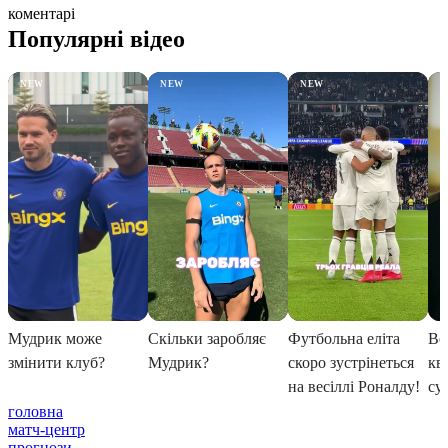
коментарі
головна
матч-центр
прогнози