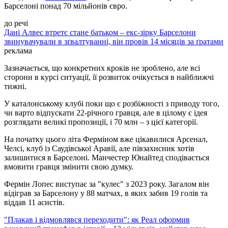
Барселоні понад 70 мільйонів євро.
до речі
Дані Алвес втретє стане батьком – екс-зірку Барселони
звинувачували в зґвалтуванні, він провів 14 місяців за ґратами
реклама
Зазначається, що конкретних кроків не зроблено, але всі
сторони в курсі ситуації, її розвиток очікується в найближчі
тижні.
У каталонському клубі поки що є розбіжності з приводу того,
чи варто відпускати 22-річного гравця, але в цілому є ідея
розглядати великі пропозиції, і 70 млн – з цієї категорії.
На початку цього літа Ферміном вже цікавилися Арсенал,
Челсі, клуб із Саудівської Аравії, але півзахисник хотів
залишитися в Барселоні. Манчестер Юнайтед сподівається
вмовити гравця змінити свою думку.
Фермін Лопес виступає за "кулес" з 2023 року. Загалом він
відіграв за Барселону у 88 матчах, в яких забив 19 голів та
віддав 11 асистів.
"Плакав і відмовлявся переходити": як Реал оформив