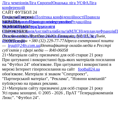
Ліга чемпіонів
Ліга Європи
Юнацька ліга УЄФА
Ліга
конференцій
САЙТ ФУТБОЛ 24
Редакція
Соціальні мережі
Прогнози
Політика конфіденційності
Правила
сайту
facebook
УКРАЇНА
Контакти
x
youtube
Правила коментування
instagram
telegram
viber
Редакційна
політика
Україна
ЧЕМПІОНАТИ
Перша ліга
Структура власності
Друга ліга
Німеччина
ЄВРОКУБКИ
Іспанія
Англія
Італія
Бельгія
МЛС
Нідерланди
Франція
П
Ліга чемпіонів
Онлайн-медіа «Футбол 24»
Ліга Європи
Юнацька ліга УЄФА
пл. Галицька, буд. 15, м. Львів,
Ліга
конференцій
79008
Телефон +380 (32) 229-77-77
Адреса електронної пошти
—
legal@24tv.com.ua
Ідентифікатор онлайн-медіа в Реєстрі
суб’єктів у сфері медіа — R40-06058
21+
Матеріали сайту призначені для осіб старше 21 року
При цитуванні і використанні будь-яких матеріалів посилання
на "Футбол 24" обов'язкове. При цитуванні і використанні в
мережі Інтернет гіперпосилання на сайт
football24.ua
обов'язкове. Матеріали зі знаком "Спецпроект",
"Партнерський матеріал", "Реклама", "Новини компаній"
публікуємо на правах реклами.
21+
Матеріали сайту призначені для осіб старше 21 року
Усi права захищенi. © 2005 -
2026
, ПрАТ "Телерадіокомпанія
Люкс". "Футбол 24".