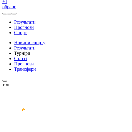
+
1
обране
Результати
Прогнози
Спорт
Новини спорту
Результати
Турніри
Статті
Прогнози
Трансфери
топ