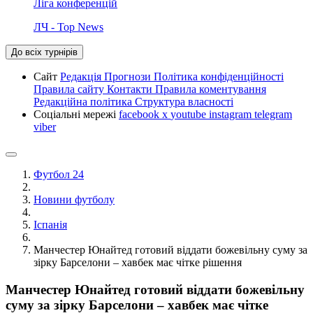
Ліга конференцій
ЛЧ - Top News
До всіх турнірів
Сайт
Редакція
Прогнози
Політика конфіденційності
Правила сайту
Контакти
Правила коментування
Редакційна політика
Структура власності
Соціальні мережі
facebook
x
youtube
instagram
telegram
viber
Футбол 24
Новини футболу
Іспанія
Манчестер Юнайтед готовий віддати божевільну суму за
зірку Барселони – хавбек має чітке рішення
Манчестер Юнайтед готовий віддати божевільну
суму за зірку Барселони – хавбек має чітке