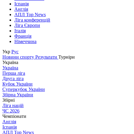
Іспанія
Англія
АПЛ Top News
Ліга конференцій
Ліга Європи
Італія
Франція
Німеччина
Укр
Рус
Новини спорту
Результати
Турніри
Україна
Україна
Перша ліга
Друга ліга
Кубок України
Суперкубок України
Збірна України
Збірні
Ліга націй
ЧС 2026
Чемпіонати
Англія
Іспанія
АПЛ Top News