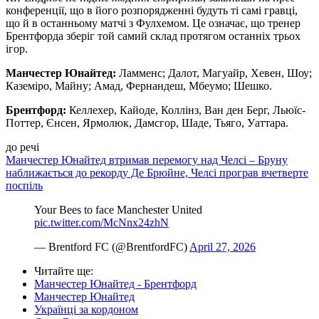
конференції, що в його розпорядженні будуть ті самі гравці,
що й в останньому матчі з Фулхемом. Це означає, що тренер
Брентфорда зберіг той самий склад протягом останніх трьох
ігор.
Манчестер Юнайтед:
Ламменс; Далот, Магуайр, Хевен, Шоу;
Каземіро, Майну; Амад, Фернандеш, Мбеумо; Шешко.
Брентфорд:
Келлехер, Кайоде, Коллінз, Ван ден Берг, Льюїс-
Поттер, Єнсен, Ярмолюк, Дамсгор, Шаде, Тьяго, Уаттара.
до речі
Манчестер Юнайтед втримав перемогу над Челсі – Бруну
наближається до рекорду Де Брюйне, Челсі програв вчетверте
поспіль
Your Bees to face Manchester United
pic.twitter.com/McNnx24zhN
— Brentford FC (@BrentfordFC)
April 27, 2026
Читайте ще
:
Манчестер Юнайтед - Брентфорд
Манчестер Юнайтед
Українці за кордоном