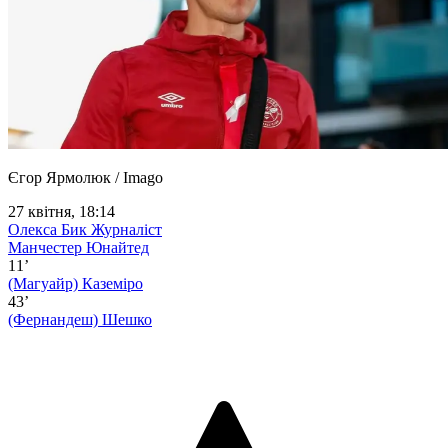
Єгор Ярмолюк / Imago
27 квітня, 18:14
Олекса Бик
Журналіст
Манчестер Юнайтед
11’
(Магуайр)
Каземіро
43’
(Фернандеш)
Шешко