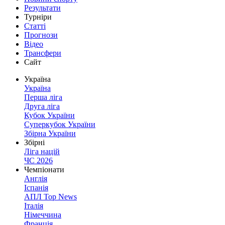
Результати
Турніри
Статті
Прогнози
Відео
Трансфери
Сайт
Україна
Україна
Перша ліга
Друга ліга
Кубок України
Суперкубок України
Збірна України
Збірні
Ліга націй
ЧС 2026
Чемпіонати
Англія
Іспанія
АПЛ Top News
Італія
Німеччина
Франція