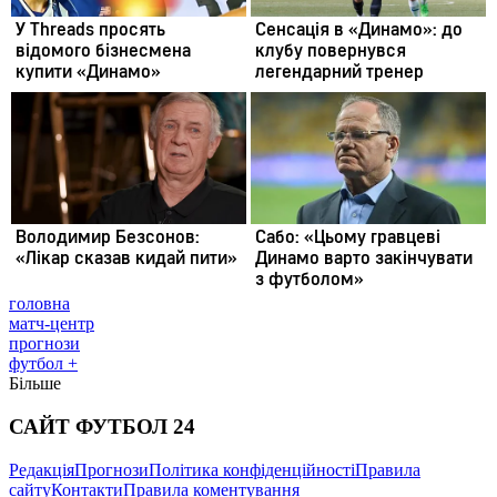
головна
матч-центр
прогнози
футбол +
Більше
САЙТ ФУТБОЛ 24
Редакція
Прогнози
Політика конфіденційності
Правила
сайту
Контакти
Правила коментування