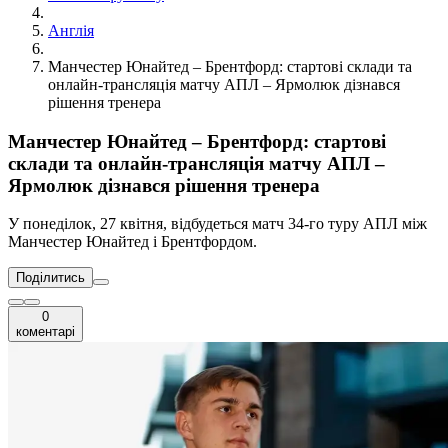
Англія
Манчестер Юнайтед – Брентфорд: стартові склади та
онлайн-трансляція матчу АПЛ – Ярмолюк дізнався
рішення тренера
Манчестер Юнайтед – Брентфорд: стартові
склади та онлайн-трансляція матчу АПЛ –
Ярмолюк дізнався рішення тренера
У понеділок, 27 квітня, відбудеться матч 34-го туру АПЛ між
Манчестер Юнайтед і Брентфордом.
Поділитись
0
коментарі