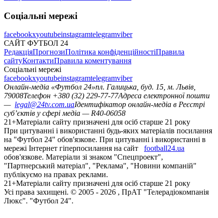
Соціальні мережі
facebook
x
youtube
instagram
telegram
viber
САЙТ ФУТБОЛ 24
Редакція
Прогнози
Політика конфіденційності
Правила
сайту
Контакти
Правила коментування
Соціальні мережі
facebook
x
youtube
instagram
telegram
viber
Онлайн-медіа «Футбол 24»
пл. Галицька, буд. 15, м. Львів,
79008
Телефон +380 (32) 229-77-77
Адреса електронної пошти
—
legal@24tv.com.ua
Ідентифікатор онлайн-медіа в Реєстрі
суб’єктів у сфері медіа — R40-06058
21+
Матеріали сайту призначені для осіб старше 21 року
При цитуванні і використанні будь-яких матеріалів посилання
на "Футбол 24" обов'язкове. При цитуванні і використанні в
мережі Інтернет гіперпосилання на сайт
football24.ua
обов'язкове. Матеріали зі знаком "Спецпроект",
"Партнерський матеріал", "Реклама", "Новини компаній"
публікуємо на правах реклами.
21+
Матеріали сайту призначені для осіб старше 21 року
Усi права захищенi. © 2005 -
2026
, ПрАТ "Телерадіокомпанія
Люкс". "Футбол 24".