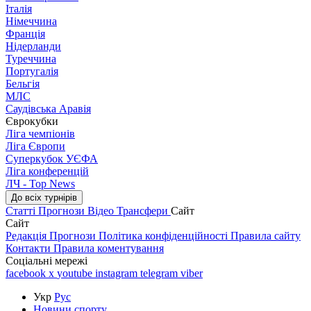
Італія
Німеччина
Франція
Нідерланди
Туреччина
Португалія
Бельгія
МЛС
Саудівська Аравія
Єврокубки
Ліга чемпіонів
Ліга Європи
Суперкубок УЄФА
Ліга конференцій
ЛЧ - Top News
До всіх турнірів
Статті
Прогнози
Відео
Трансфери
Сайт
Сайт
Редакція
Прогнози
Політика конфіденційності
Правила сайту
Контакти
Правила коментування
Соціальні мережі
facebook
x
youtube
instagram
telegram
viber
Укр
Рус
Новини спорту