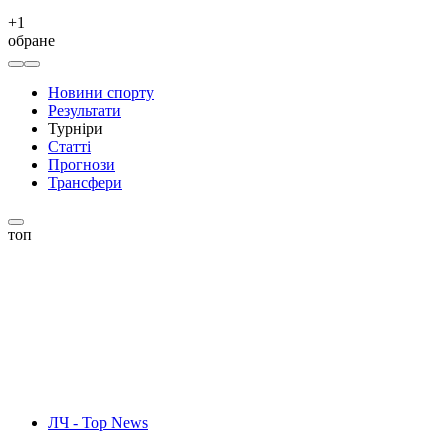
+
1
обране
Новини спорту
Результати
Турніри
Статті
Прогнози
Трансфери
топ
ЛЧ - Top News