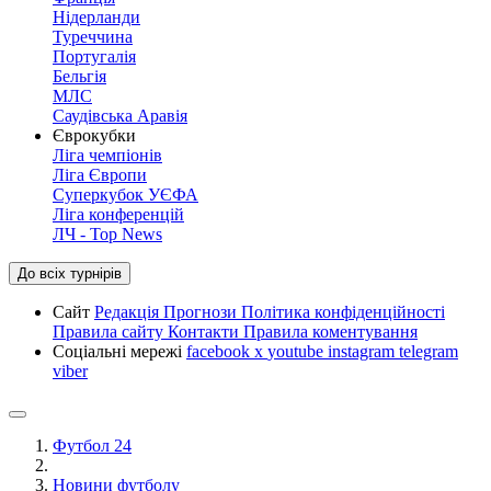
Нідерланди
Туреччина
Португалія
Бельгія
МЛС
Саудівська Аравія
Єврокубки
Ліга чемпіонів
Ліга Європи
Суперкубок УЄФА
Ліга конференцій
ЛЧ - Top News
До всіх турнірів
Сайт
Редакція
Прогнози
Політика конфіденційності
Правила сайту
Контакти
Правила коментування
Соціальні мережі
facebook
x
youtube
instagram
telegram
viber
Футбол 24
Новини футболу