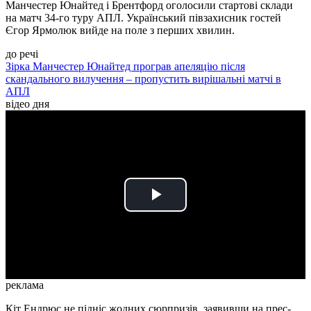
Манчестер Юнайтед і Брентфорд оголосили стартові склади
на матч 34-го туру АПЛ. Український півзахисник гостей
Єгор Ярмолюк вийде на поле з перших хвилин.
до речі
Зірка Манчестер Юнайтед програв апеляцію після
скандального вилучення – пропустить вирішальні матчі в
АПЛ
відео дня
Play
Video
реклама
Кіт Ендрюс не підніс жодних сюрпризів, заявивши на прес-