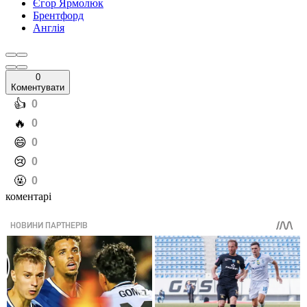
Єгор Ярмолюк
Брентфорд
Англія
0
Коментувати
️👍
0
️🔥
0
️😄
0
️😢
0
️🤬
0
коментарі