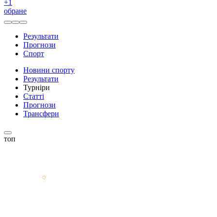
+
1
обране
Результати
Прогнози
Спорт
Новини спорту
Результати
Турніри
Статті
Прогнози
Трансфери
топ