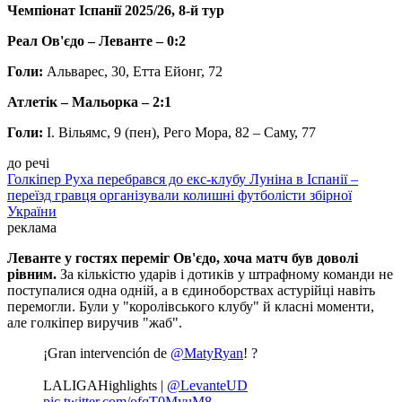
Чемпіонат Іспанії 2025/26, 8-й тур
Реал Ов'єдо – Леванте – 0:2
Голи:
Альварес, 30, Етта Ейонг, 72
Атлетік – Мальорка – 2:1
Голи:
І. Вільямс, 9 (пен), Рего Мора, 82 – Саму, 77
до речі
Голкіпер Руха перебрався до екс-клубу Луніна в Іспанії –
переїзд гравця організували колишні футболісти збірної
України
реклама
Леванте у гостях переміг Ов'єдо, хоча матч був доволі
рівним.
За кількістю ударів і дотиків у штрафному команди не
поступалися одна одній, а в єдиноборствах астурійці навіть
перемогли. Були у "королівського клубу" й класні моменти,
але голкіпер виручив "жаб".
¡Gran intervención de
@MatyRyan
! ?
LALIGAHighlights |
@LevanteUD
pic.twitter.com/ofqT0MyuM8