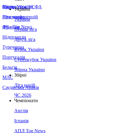
Збірна України
Італія
Суперкубок УЄФА
Україна
Німеччина
Ліга конференцій
Україна
Франція
ЛЧ - Top News
Перша ліга
Нідерланди
Друга ліга
Туреччина
Кубок України
Португалія
Суперкубок України
Бельгія
Збірна України
Збірні
МЛС
Ліга націй
Саудівська Аравія
ЧС 2026
Чемпіонати
Англія
Іспанія
АПЛ Top News