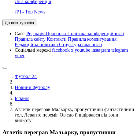
Ліга конференцій
ЛЧ - Top News
До всіх турнірів
Сайт
Редакція
Прогнози
Політика конфіденційності
Правила сайту
Контакти
Правила коментування
Редакційна політика
Структура власності
Соціальні мережі
facebook
x
youtube
instagram
telegram
viber
Футбол 24
Новини футболу
Іспанія
Атлетік переграв Мальорку, пропустивши фантастичний
гол, Леванте переміг Ов'єдо й відірвався від зони
вильоту
Атлетік переграв Мальорку, пропустивши