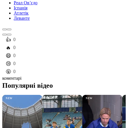
Реал Ов’єдо
Іспанія
Атлетік
Леванте
️👍
0
️🔥
0
️😄
0
️😢
0
️🤬
0
коментарі