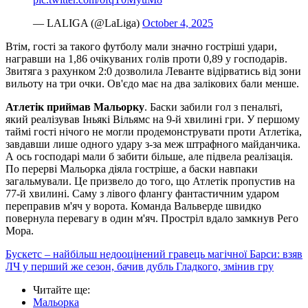
— LALIGA (@LaLiga)
October 4, 2025
Втім, гості за такого футболу мали значно гостріші удари,
награвши на 1,86 очікуваних голів проти 0,89 у господарів.
Звитяга з рахунком 2:0 дозволила Леванте відірватись від зони
вильоту на три очки. Ов'єдо має на два залікових бали менше.
Атлетік приймав Мальорку
. Баски забили гол з пенальті,
який реалізував Іньякі Вільямс на 9-й хвилині гри. У першому
таймі гості нічого не могли продемонструвати проти Атлетіка,
завдавши лише одного удару з-за меж штрафного майданчика.
А ось господарі мали б забити більше, але підвела реалізація.
По перерві Мальорка діяла гостріше, а баски навпаки
загальмували. Це призвело до того, що Атлетік пропустив на
77-й хвилині. Саму з лівого флангу фантастичним ударом
переправив м'яч у ворота. Команда Вальверде швидко
повернула перевагу в один м'яч. Простріл вдало замкнув Рего
Мора.
Бускетс – найбільш недооцінений гравець магічної Барси: взяв
ЛЧ у перший же сезон, бачив дубль Гладкого, змінив гру
Читайте ще
:
Мальорка