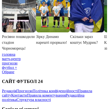
головна
матч-центр
прогнози
футбол +
Обране
САЙТ ФУТБОЛ 24
Редакція
Прогнози
Політика конфіденційності
Правила
сайту
Контакти
Правила коментування
Редакційна
політика
Структура власності
Соціальні мережі