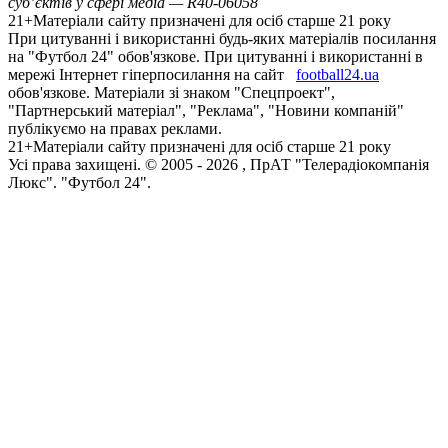
суб’єктів у сфері медіа — R40-06058
21+
Матеріали сайту призначені для осіб старше 21 року
При цитуванні і використанні будь-яких матеріалів посилання
на "Футбол 24" обов'язкове. При цитуванні і використанні в
мережі Інтернет гіперпосилання на сайт
football24.ua
обов'язкове. Матеріали зі знаком "Спецпроект",
"Партнерський матеріал", "Реклама", "Новини компаній"
публікуємо на правах реклами.
21+
Матеріали сайту призначені для осіб старше 21 року
Усi права захищенi. © 2005 -
2026
, ПрАТ "Телерадіокомпанія
Люкс". "Футбол 24".