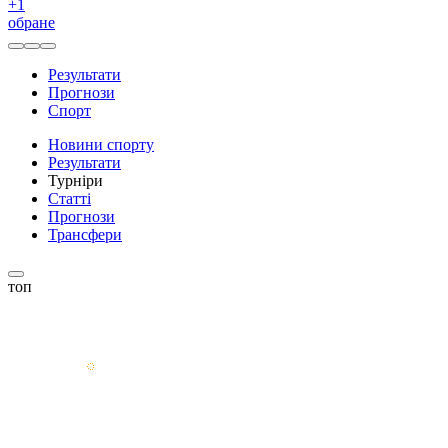
+
1
обране
Результати
Прогнози
Спорт
Новини спорту
Результати
Турніри
Статті
Прогнози
Трансфери
топ