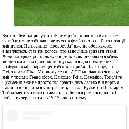
Бускетс був напрочуд технічним руйнівником і хвилерізом.
Сам багато не забивав, але змусив футболістів на його позиції
змінитися. На позицію "дроворуба" вже не обов'язково,
виявляється, ставити когось, хто вміє лише зривати атаки.
Хоча попервах роль таких опорників, які не боялися м'яча,
зводилася до того, що вони опускалися для початкових
розіграшів між парою центрбеків, як робив Бусі поруч з
Пуйолем та Піке. У новому сезоні АПЛ ми бачимо яскраву
зміну тренду. Гравенберх, Кайседо, Гейє, Каземіро, Тоналі та
Субіменді вже не просто підіграють десь далеко від воріт, а
сміливо вриваються у штрафний, як тоді Бускетс з Шахтарем.
Той момент молодого хава став ніби тизером того, що всі
побачать через якихось 15-17 років потому.