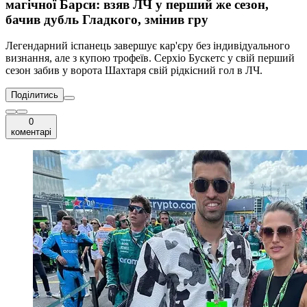
магічної Барси: взяв ЛЧ у перший же сезон,
бачив дубль Гладкого, змінив гру
Легендарний іспанець завершує кар'єру без індивідуального
визнання, але з купою трофеїв. Серхіо Бускетс у свій перший
сезон забив у ворота Шахтаря свій рідкісний гол в ЛЧ.
Поділитись
0
коментарі