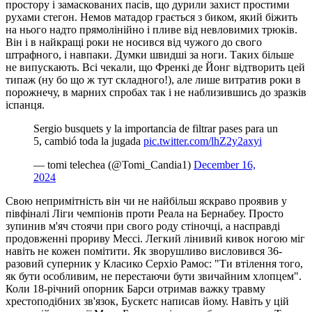
простору і замаскованих пасів, що дурили захист простими
рухами стегон. Немов матадор грається з биком, який біжить
на нього надто прямолінійно і пливе від невловимих трюків.
Він і в найкращі роки не носився від чужого до свого
штрафного, і навпаки. Думки швидші за ноги. Таких більше
не випускають. Всі чекали, що Френкі де Йонг відтворить цей
типаж (ну бо що ж тут складного!), але лише витратив роки в
порожнечу, в марних спробах так і не наблизившись до зразків
іспанця.
Sergio busquets y la importancia de filtrar pases para un
5, cambió toda la jugada
pic.twitter.com/lhZ2y2axyi
— tomi telechea (@Tomi_Candia1)
December 16,
2024
Свою непримітність він чи не найбільш яскраво проявив у
півфіналі Ліги чемпіонів проти Реала на Бернабеу. Просто
зупинив м'яч стоячи при свого роду стіночці, а насправді
продовженні прориву Мессі. Легкий лінивий кивок ногою міг
навіть не кожен помітити. Як зворушливо висловився 36-
разовий суперник у Класико Серхіо Рамос: "Ти втілення того,
як бути особливим, не перестаючи бути звичайним хлопцем".
Коли 18-річний опорник Барси отримав важку травму
хрестоподібних зв'язок, Бускетс написав йому. Навіть у цій