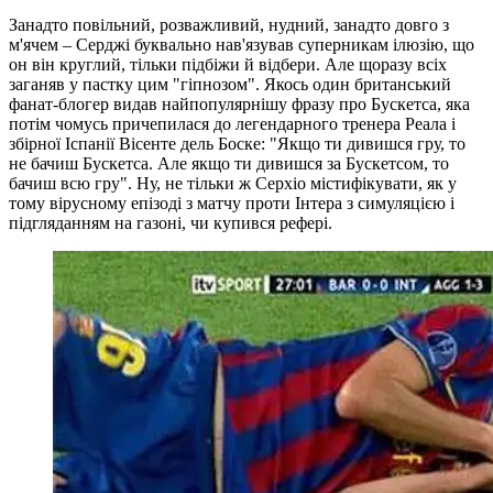
Занадто повільний, розважливий, нудний, занадто довго з
м'ячем – Серджі буквально нав'язував суперникам ілюзію, що
он він круглий, тільки підбіжи й відбери. Але щоразу всіх
заганяв у пастку цим "гіпнозом". Якось один британський
фанат-блогер видав найпопулярнішу фразу про Бускетса, яка
потім чомусь причепилася до легендарного тренера Реала і
збірної Іспанії Вісенте дель Боске: "Якщо ти дивишся гру, то
не бачиш Бускетса. Але якщо ти дивишся за Бускетсом, то
бачиш всю гру". Ну, не тільки ж Серхіо містифікувати, як у
тому вірусному епізоді з матчу проти Інтера з симуляцією і
підгляданням на газоні, чи купився рефері.