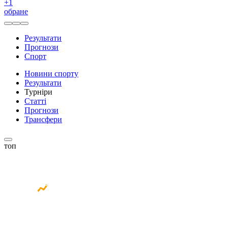
+
1
обране
Результати
Прогнози
Спорт
Новини спорту
Результати
Турніри
Статті
Прогнози
Трансфери
топ