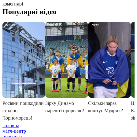
коментарі
головна
матч-центр
прогнози