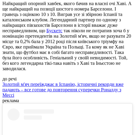
Найкращий опорний хавбек, якого бачив на власні очі Хаві. А
ще найкращий на позиції шостого номера Барселони. І
гравець з оцінкою 10 з 10. Виграв усе зі збірною Іспанії та
каталонським клубом. Легендарний партнер по одному з
найкращих півзахистів Барселони в історії вважає дуже
несправедливим, що
Бускетс
так ніколи не потрапив хоча б у
номінацію претендентів на Золотий м'яч, якщо не рахувати 20
місце та 0,2% бала у 2012 році після київського тріумфу на
Євро, яке приймали Україна та Польщі. Та кому як не Хаві
знати, що футбол має в собі багато несправедливості. Така
була його особливість. Геніальний у своїй невидимості. Той,
без кого легендарна тікі-така навіть з Хаві та Іньєстою не
заводилася.
до речі
Золотий м'яч переїжджає в Іспанію, історичні рекорди вже
падають – все готове до повторення суперечки Роналду з
Мессі
реклама