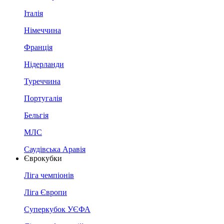
Італія
Німеччина
Франція
Нідерланди
Туреччина
Португалія
Бельгія
МЛС
Саудівська Аравія
Єврокубки
Ліга чемпіонів
Ліга Європи
Суперкубок УЄФА