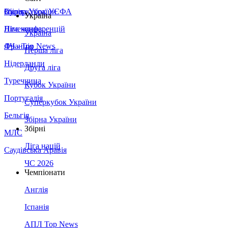
Збірна України
Італія
Суперкубок УЄФА
Україна
Німеччина
Ліга конференцій
Україна
Франція
ЛЧ - Top News
Перша ліга
Нідерланди
Друга ліга
Туреччина
Кубок України
Португалія
Суперкубок України
Бельгія
Збірна України
Збірні
МЛС
Ліга націй
Саудівська Аравія
ЧС 2026
Чемпіонати
Англія
Іспанія
АПЛ Top News