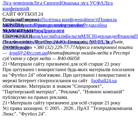
Ліга чемпіонів
Ліга Європи
Юнацька ліга УЄФА
Ліга
конференцій
САЙТ ФУТБОЛ 24
Редакція
Соціальні мережі
Прогнози
Політика конфіденційності
Правила
сайту
facebook
УКРАЇНА
Контакти
x
youtube
Правила коментування
instagram
telegram
viber
Редакційна
політика
Україна
ЧЕМПІОНАТИ
Перша ліга
Структура власності
Друга ліга
Німеччина
ЄВРОКУБКИ
Іспанія
Англія
Італія
Бельгія
МЛС
Нідерланди
Франція
П
Ліга чемпіонів
Онлайн-медіа «Футбол 24»
Ліга Європи
Юнацька ліга УЄФА
пл. Галицька, буд. 15, м. Львів,
Ліга
конференцій
79008
Телефон +380 (32) 229-77-77
Адреса електронної пошти
—
legal@24tv.com.ua
Ідентифікатор онлайн-медіа в Реєстрі
суб’єктів у сфері медіа — R40-06058
21+
Матеріали сайту призначені для осіб старше 21 року
При цитуванні і використанні будь-яких матеріалів посилання
на "Футбол 24" обов'язкове. При цитуванні і використанні в
мережі Інтернет гіперпосилання на сайт
football24.ua
обов'язкове. Матеріали зі знаком "Спецпроект",
"Партнерський матеріал", "Реклама", "Новини компаній"
публікуємо на правах реклами.
21+
Матеріали сайту призначені для осіб старше 21 року
Усi права захищенi. © 2005 -
2026
, ПрАТ "Телерадіокомпанія
Люкс". "Футбол 24".