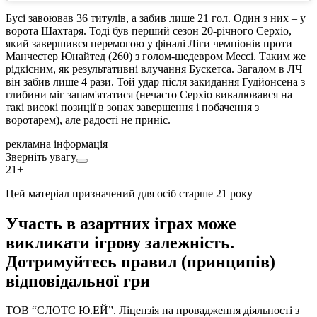
Бусі завоював 36 титулів, а забив лише 21 гол. Один з них – у
ворота Шахтаря. Тоді був перший сезон 20-річного Серхіо,
який завершився перемогою у фіналі Ліги чемпіонів проти
Манчестер Юнайтед (260) з голом-шедевром Мессі. Таким же
рідкісним, як результативні влучання Бускетса. Загалом в ЛЧ
він забив лише 4 рази. Той удар після закидання Гудйонсена з
глибини міг запам'ятатися (нечасто Серхіо вивалювався на
такі високі позиції в зонах завершення і побачення з
воротарем), але радості не приніс.
рекламна інформація
Зверніть увагу
21+
Цей матеріал призначений для осіб старше 21 року
Участь в азартних іграх може
викликати ігрову залежність.
Дотримуйтесь правил (принципів)
відповідальної гри
ТОВ “СЛОТС Ю.ЕЙ”. Ліцензія на провадження діяльності з