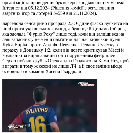
організації та проведення букмекерської діяльності у мережі
Інтернет від 05.12.2024 (Рішення комісії з регулювання
азартних ігор та лотерей №559 від 21.11.2024).
Барселона сенсаційно програла 2:3. Єдине фіаско Бускетса на
полі проти українських команд, а були ще й Динамо і збірна,
яка здолала "Фурію Роху" лише тоді, коли він залишився на
лаві запасних у не менш пам'ятній для нас київській дуелі
Луїса Енріке проти Андрія Шевченка. Реванш Луческу за
поразку в Донецьку 1:2, коли він довго критикував Мессі й
компанію за вирішальний гол з порушенням фейр-плей.
Серхіо побачив дубль Олександра Гладкого на Камп Ноу, щоб
виграти в тому ж сезоні не лише ЛЧ, а й своє залізне місце
основного в команді Хосепа Гвардіоли.