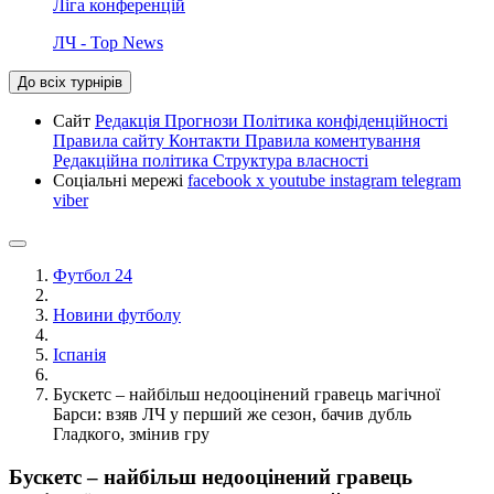
Ліга конференцій
ЛЧ - Top News
До всіх турнірів
Сайт
Редакція
Прогнози
Політика конфіденційності
Правила сайту
Контакти
Правила коментування
Редакційна політика
Структура власності
Соціальні мережі
facebook
x
youtube
instagram
telegram
viber
Футбол 24
Новини футболу
Іспанія
Бускетс – найбільш недооцінений гравець магічної
Барси: взяв ЛЧ у перший же сезон, бачив дубль
Гладкого, змінив гру
Бускетс – найбільш недооцінений гравець