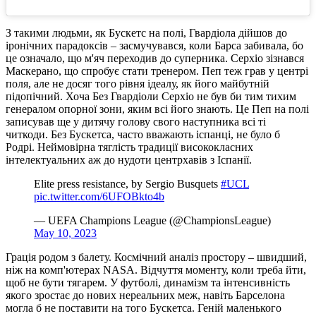
З такими людьми, як Бускетс на полі, Гвардіола дійшов до
іронічних парадоксів – засмучувався, коли Барса забивала, бо
це означало, що м'яч переходив до суперника. Серхіо зізнався
Маскерано, що спробує стати тренером. Пеп теж грав у центрі
поля, але не досяг того рівня ідеалу, як його майбутній
підопічний. Хоча Без Гвардіоли Серхіо не був би тим тихим
генералом опорної зони, яким всі його знають. Це Пеп на полі
записував ще у дитячу голову свого наступника всі ті
читкоди. Без Бускетса, часто вважають іспанці, не було б
Родрі. Неймовірна тяглість традиції висококласних
інтелектуальних аж до нудоти центрхавів з Іспанії.
Elite press resistance, by Sergio Busquets
#UCL
pic.twitter.com/6UFOBkto4b
— UEFA Champions League (@ChampionsLeague)
May 10, 2023
Грація родом з балету. Космічний аналіз простору – швидший,
ніж на комп'ютерах NASA. Відчуття моменту, коли треба йти,
щоб не бути тягарем. У футболі, динамізм та інтенсивність
якого зростає до нових нереальних меж, навіть Барселона
могла б не поставити на того Бускетса. Геній маленького