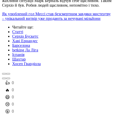
жахливій ситуації Марк Берналь відчув себе щасливим. Таким
Серхіо й був. Робив людей щасливим, непомітно і тихо.
Як улюблений гол Мессі став безсмертним завдяки мистецтву
– унікальний витвір уже продають за нечувані мільйони
Читайте ще
:
Статті
Серхіо Бускетс
Хаві Ернандес
Барселона
betking Ла Ліга
Іспанія
Шахтар
Хосеп Гвардіола
️👍
0
️🔥
0
️😄
0
️😢
0
️🤬
0