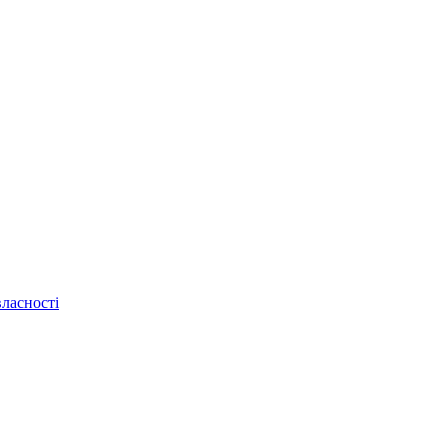
ласності