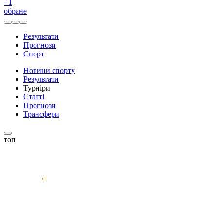
+
1
обране
Результати
Прогнози
Спорт
Новини спорту
Результати
Турніри
Статті
Прогнози
Трансфери
топ