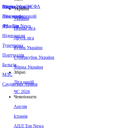
Збірна України
Італія
Суперкубок УЄФА
Україна
Німеччина
Ліга конференцій
Україна
Франція
ЛЧ - Top News
Перша ліга
Нідерланди
Друга ліга
Туреччина
Кубок України
Португалія
Суперкубок України
Бельгія
Збірна України
Збірні
МЛС
Ліга націй
Саудівська Аравія
ЧС 2026
Чемпіонати
Англія
Іспанія
АПЛ Top News