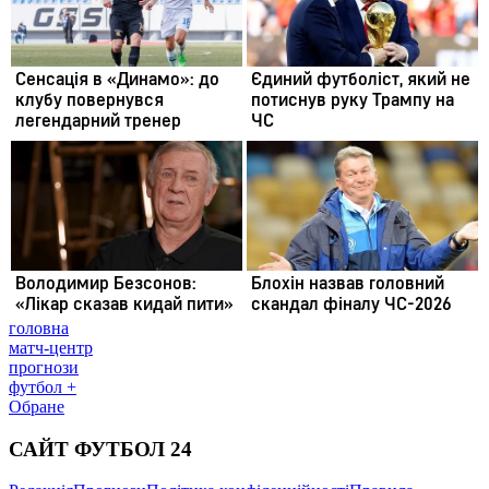
головна
матч-центр
прогнози
футбол +
Обране
САЙТ ФУТБОЛ 24