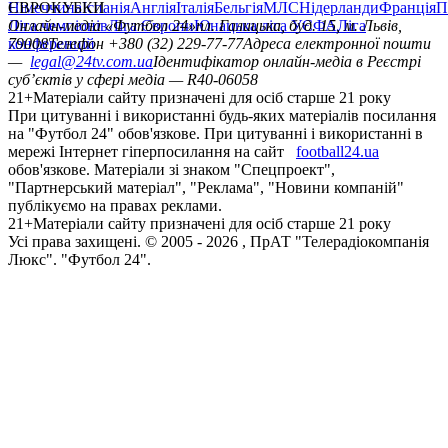
Німеччина
ЄВРОКУБКИ
Іспанія
Англія
Італія
Бельгія
МЛС
Нідерланди
Франція
П
Ліга чемпіонів
Онлайн-медіа «Футбол 24»
Ліга Європи
Юнацька ліга УЄФА
пл. Галицька, буд. 15, м. Львів,
Ліга
конференцій
79008
Телефон +380 (32) 229-77-77
Адреса електронної пошти
—
legal@24tv.com.ua
Ідентифікатор онлайн-медіа в Реєстрі
суб’єктів у сфері медіа — R40-06058
21+
Матеріали сайту призначені для осіб старше 21 року
При цитуванні і використанні будь-яких матеріалів посилання
на "Футбол 24" обов'язкове. При цитуванні і використанні в
мережі Інтернет гіперпосилання на сайт
football24.ua
обов'язкове. Матеріали зі знаком "Спецпроект",
"Партнерський матеріал", "Реклама", "Новини компаній"
публікуємо на правах реклами.
21+
Матеріали сайту призначені для осіб старше 21 року
Усi права захищенi. © 2005 -
2026
, ПрАТ "Телерадіокомпанія
Люкс". "Футбол 24".