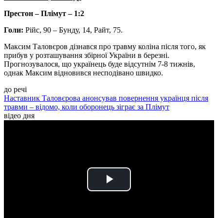
Престон – Плімут – 1:2
Голи:
Рійс, 90 – Бунду, 14, Райт, 75.
Максим Таловєров дізнався про травму коліна після того, як
прибув у розташування збірної України в березні.
Прогнозувалося, що українець буде відсутнім 7-8 тижнів,
однак Максим відновився несподівано швидко.
до речі
Наставник Таловєрова анонсував повернення українця після
травми – відомо, коли оборонець зіграє за Плімут
відео дня
Play
Video