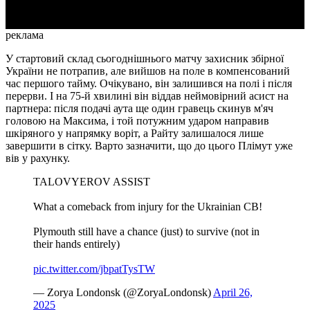
реклама
У стартовий склад сьогоднішнього матчу захисник збірної
України не потрапив, але вийшов на поле в компенсований
час першого тайму. Очікувано, він залишився на полі і після
перерви. І на 75-й хвилині він віддав неймовірний асист на
партнера: після подачі аута ще один гравець скинув м'яч
головою на Максима, і той потужним ударом направив
шкіряного у напрямку воріт, а Райту залишалося лише
завершити в сітку. Варто зазначити, що до цього Плімут уже
вів у рахунку.
TALOVYEROV ASSIST ️
What a comeback from injury for the Ukrainian CB!
Plymouth still have a chance (just) to survive (not in
their hands entirely)
pic.twitter.com/jbpatTysTW
— Zorya Londonsk (@ZoryaLondonsk)
April 26,
2025