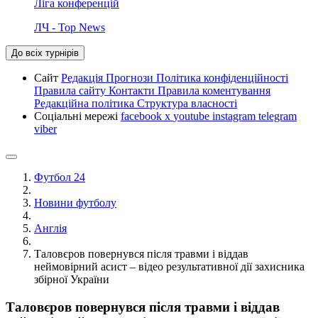
Ліга конференцій
ЛЧ - Top News
До всіх турнірів
Сайт
Редакція
Прогнози
Політика конфіденційності
Правила сайту
Контакти
Правила коментування
Редакційна політика
Структура власності
Соціальні мережі
facebook
x
youtube
instagram
telegram
viber
Футбол 24
Новини футболу
Англія
Таловєров повернувся після травми і віддав
неймовірний асист – відео результативної дії захисника
збірної України
Таловєров повернувся після травми і віддав