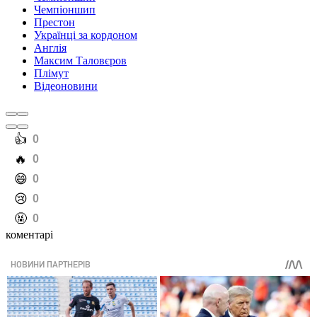
Чемпіоншип
Престон
Українці за кордоном
Англія
Максим Таловєров
Плімут
Відеоновини
️👍
0
️🔥
0
️😄
0
️😢
0
️🤬
0
коментарі