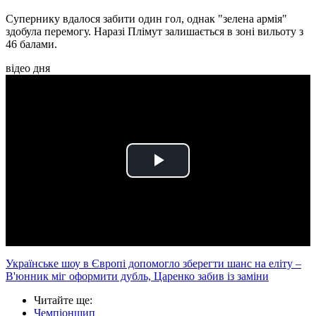
Супернику вдалося забити один гол, однак "зелена армія"
здобула перемогу. Наразі Плімут залишається в зоні вильоту з
46 балами.
відео дня
Play
Video
Українське шоу в Європі допомогло зберегти шанс на еліту –
В'юнник міг оформити дубль, Царенко забив із заміни
Читайте ще
:
Чемпіоншип