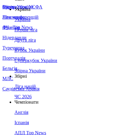
Збірна України
Італія
Суперкубок УЄФА
Україна
Німеччина
Ліга конференцій
Україна
Франція
ЛЧ - Top News
Перша ліга
Нідерланди
Друга ліга
Туреччина
Кубок України
Португалія
Суперкубок України
Бельгія
Збірна України
Збірні
МЛС
Ліга націй
Саудівська Аравія
ЧС 2026
Чемпіонати
Англія
Іспанія
АПЛ Top News