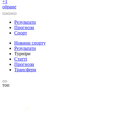
+
1
обране
Результати
Прогнози
Спорт
Новини спорту
Результати
Турніри
Статті
Прогнози
Трансфери
топ