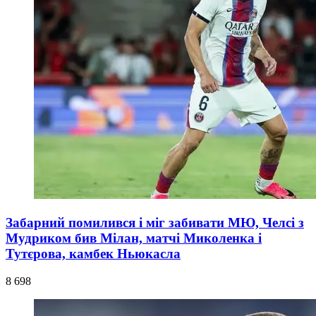
Забарний помилився і міг забивати МЮ, Челсі з
Мудриком бив Мілан, матчі Миколенка і
Тутєрова, камбек Ньюкасла
8 698