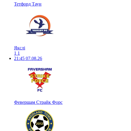
Тетфорд Таун
Якслі
1
1
21:45
07.08.26
Февершам Страйк Форс