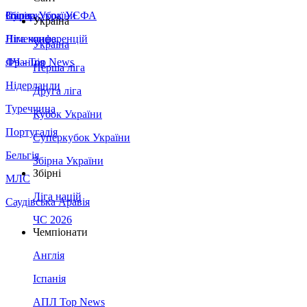
Збірна України
Італія
Суперкубок УЄФА
Україна
Німеччина
Ліга конференцій
Україна
Франція
ЛЧ - Top News
Перша ліга
Нідерланди
Друга ліга
Туреччина
Кубок України
Португалія
Суперкубок України
Бельгія
Збірна України
Збірні
МЛС
Ліга націй
Саудівська Аравія
ЧС 2026
Чемпіонати
Англія
Іспанія
АПЛ Top News