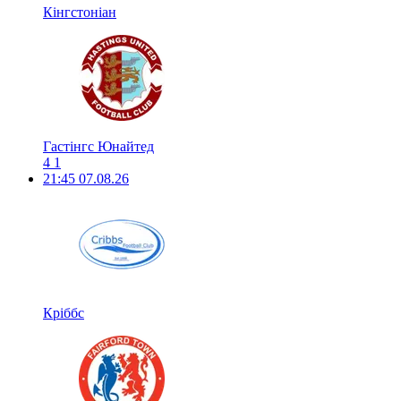
Кінгстоніан
Гастінгс Юнайтед
4
1
21:45
07.08.26
Кріббс