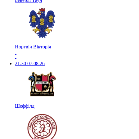
Беверлі Таун
Нортвіч Вікторія
-
-
21:30
07.08.26
Шеффілд