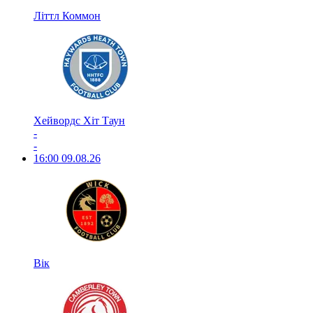
Літтл Коммон
Хейвордс Хіт Таун
-
-
16:00
09.08.26
Вік