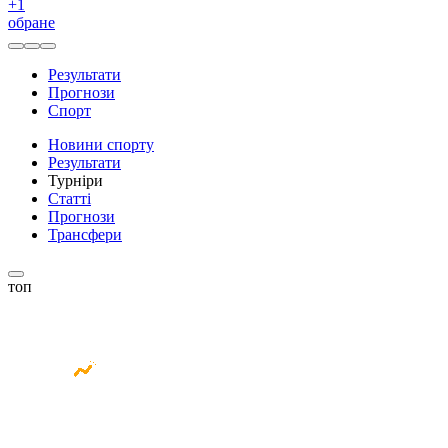
+
1
обране
Результати
Прогнози
Спорт
Новини спорту
Результати
Турніри
Статті
Прогнози
Трансфери
топ