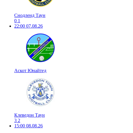
Снодленд Таун
0
1
22:00
07.08.26
Аскот Юнайтед
Клеведон Таун
3
2
15:00
08.08.26