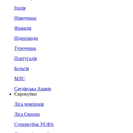
Італія
Німеччина
Франція
Нідерланди
Туреччина
Португалія
Бельгія
МЛС
Саудівська Аравія
Єврокубки
Ліга чемпіонів
Ліга Європи
Суперкубок УЄФА