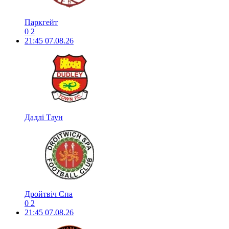
Паркгейт
0
2
21:45
07.08.26
Дадлі Таун
Дройтвіч Спа
0
2
21:45
07.08.26