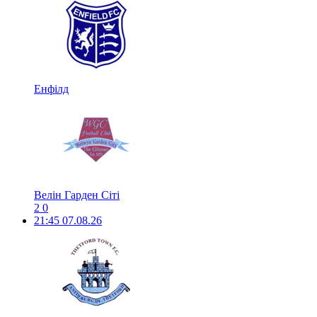
Енфілд
Велін Гарден Сіті
2
0
21:45
07.08.26