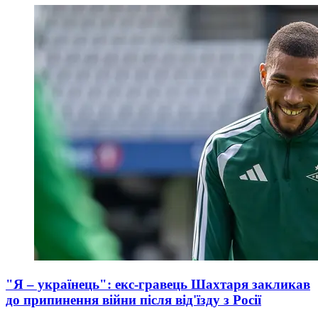
"Я – українець": екс-гравець Шахтаря закликав
до припинення війни після від'їзду з Росії