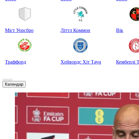
Міст Уорсбро
Літтл Коммон
Вік
Траффорд
Хейвордс Хіт Таун
Кемберлі 
Календар