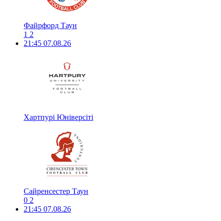
Файрфорд Таун
1
2
21:45
07.08.26
Хартпурі Юніверсіті
Сайренсестер Таун
0
2
21:45
07.08.26