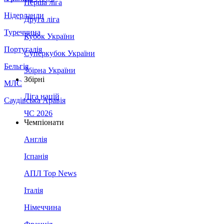
Перша ліга
Нідерланди
Друга ліга
Туреччина
Кубок України
Португалія
Суперкубок України
Бельгія
Збірна України
Збірні
МЛС
Ліга націй
Саудівська Аравія
ЧС 2026
Чемпіонати
Англія
Іспанія
АПЛ Top News
Італія
Німеччина