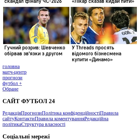
головна
матч-центр
прогнози
футбол +
Обране
САЙТ ФУТБОЛ 24
Редакція
Прогнози
Політика конфіденційності
Правила
сайту
Контакти
Правила коментування
Редакційна
політика
Структура власності
Соціальні мережі