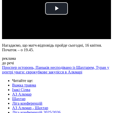
Play
Video
Нагадаємо, що матч-відповідь пройде сьогодні, 16 квітня.
Початок – о 19.45.
реклама
до речі
Проспер осторонь, Паньків несподівано із Шахтарем, Туран у
центрі уваги: єврокубкове закулісся в Алкмарі
Читайте ще
:
Важка травма
Ізакі Сілва
АЗ Алкмар
Шахтар
Ліга конференцій
АЗ Алкмар - Шахтар
Ліга конференцій 2025/2026