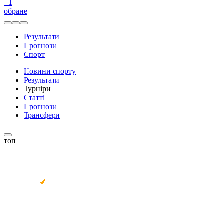
+
1
обране
Результати
Прогнози
Спорт
Новини спорту
Результати
Турніри
Статті
Прогнози
Трансфери
топ