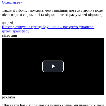
Огляд матчу
Також футболіст пояснив, чому вирішив повернутися на поле
після втрати свідомості та відповів, чи зіграє у матчі-відповіді.
до речі
Шахтар очікує на приїзд Бруніньйо – розкрито фінансові
деталі трансферу
відео дня
Play
Video
реклама
"Дякувати Богу, я почуваюся значно краще, ми провели кільки