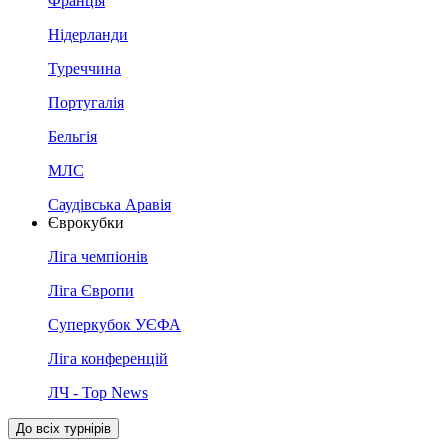
Франція
Нідерланди
Туреччина
Португалія
Бельгія
МЛС
Саудівська Аравія
Єврокубки
Ліга чемпіонів
Ліга Європи
Суперкубок УЄФА
Ліга конференцій
ЛЧ - Top News
До всіх турнірів