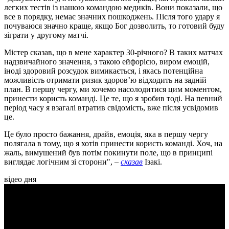
легких тестів із нашою командою медиків. Вони показали, що
все в порядку, немає значних пошкоджень. Після того удару я
почуваюся значно краще, якщо Бог дозволить, то готовий буду
зіграти у другому матчі.
Містер сказав, що в мене характер 30-річного? В таких матчах
надзвичайного значення, з такою ейфорією, виром емоцій,
іноді здоровий розсудок вимикається, і якась потенційна
можливість отримати ризик здоров’ю відходить на задній
план. В першу чергу, ми хочемо насолодитися цим моментом,
принести користь команді. Це те, що я зробив тоді. На певний
період часу я взагалі втратив свідомість, вже після усвідомив
це.
Це було просто бажання, драйв, емоція, яка в першу чергу
полягала в тому, що я хотів принести користь команді. Хоч, на
жаль, вимушений був потім покинути поле, що в принципі
виглядає логічним зі сторони", –
сказав
Ізакі.
відео дня