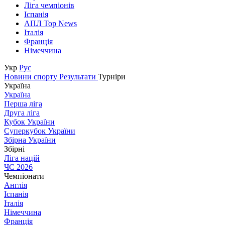
Ліга чемпіонів
Іспанія
АПЛ Top News
Італія
Франція
Німеччина
Укр
Рус
Новини спорту
Результати
Турніри
Україна
Україна
Перша ліга
Друга ліга
Кубок України
Суперкубок України
Збірна України
Збірні
Ліга націй
ЧС 2026
Чемпіонати
Англія
Іспанія
Італія
Німеччина
Франція