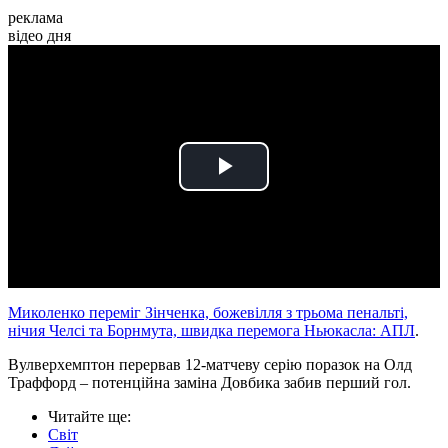
реклама
відео дня
Play
Video
Миколенко переміг Зінченка, божевілля з трьома пенальті,
нічия Челсі та Борнмута, швидка перемога Ньюкасла: АПЛ
.
Вулверхемптон перервав 12-матчеву серію поразок на Олд
Траффорд – потенційна заміна Довбика забив перший гол.
Читайте ще
:
Світ