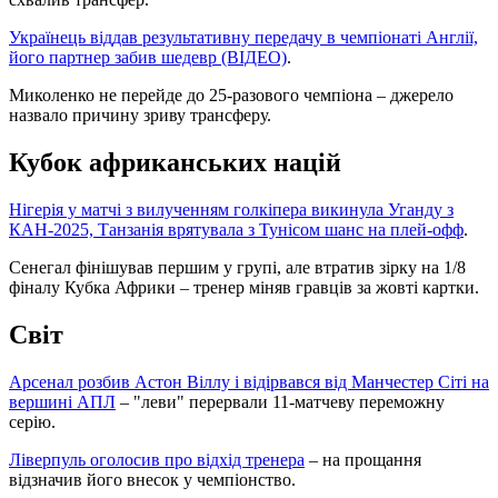
Українець віддав результативну передачу в чемпіонаті Англії,
його партнер забив шедевр (ВІДЕО)
.
Миколенко не перейде до 25-разового чемпіона – джерело
назвало причину зриву трансферу.
Кубок африканських націй
Нігерія у матчі з вилученням голкіпера викинула Уганду з
КАН-2025, Танзанія врятувала з Тунісом шанс на плей-офф
.
Сенегал фінішував першим у групі, але втратив зірку на 1/8
фіналу Кубка Африки – тренер міняв гравців за жовті картки.
Світ
Арсенал розбив Астон Віллу і відірвався від Манчестер Сіті на
вершині АПЛ
– "леви" перервали 11-матчеву переможну
серію.
Ліверпуль оголосив про відхід тренера
– на прощання
відзначив його внесок у чемпіонство.