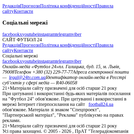
Редакція
Прогнози
Політика конфіденційності
Правила
сайту
Контакти
Соціальні мережі
facebook
x
youtube
instagram
telegram
viber
САЙТ ФУТБОЛ 24
Редакція
Прогнози
Політика конфіденційності
Правила
сайту
Контакти
Соціальні мережі
facebook
x
youtube
instagram
telegram
viber
Онлайн-медіа «Футбол 24»
пл. Галицька, буд. 15, м. Львів,
79008
Телефон +380 (32) 229-77-77
Адреса електронної пошти
—
legal@24tv.com.ua
Ідентифікатор онлайн-медіа в Реєстрі
суб’єктів у сфері медіа — R40-06058
21+
Матеріали сайту призначені для осіб старше 21 року
При цитуванні і використанні будь-яких матеріалів посилання
на "Футбол 24" обов'язкове. При цитуванні і використанні в
мережі Інтернет гіперпосилання на сайт
football24.ua
обов'язкове. Матеріали зі знаком "Спецпроект",
"Партнерський матеріал", "Реклама" публікуємо на правах
реклами.
21+
Матеріали сайту призначені для осіб старше 21 року
Усi права захищенi. © 2005 -
2026
, ПрАТ "Телерадіокомпанія