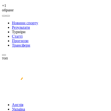
+
1
обране
Новини спорту
Результати
Турніри
Статті
Прогнози
Трансфери
топ
Англія
Україна