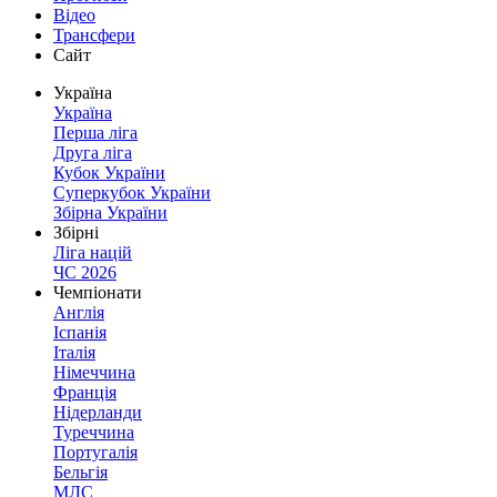
Відео
Трансфери
Сайт
Україна
Україна
Перша ліга
Друга ліга
Кубок України
Суперкубок України
Збірна України
Збірні
Ліга націй
ЧС 2026
Чемпіонати
Англія
Іспанія
Італія
Німеччина
Франція
Нідерланди
Туреччина
Португалія
Бельгія
МЛС