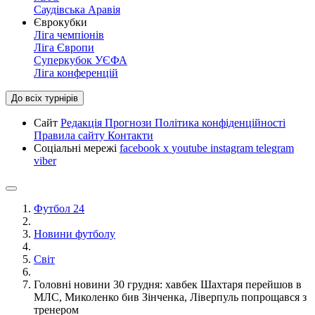
Саудівська Аравія
Єврокубки
Ліга чемпіонів
Ліга Європи
Суперкубок УЄФА
Ліга конференцій
До всіх турнірів
Сайт
Редакція
Прогнози
Політика конфіденційності
Правила сайту
Контакти
Соціальні мережі
facebook
x
youtube
instagram
telegram
viber
Футбол 24
Новини футболу
Світ
Головні новини 30 грудня: хавбек Шахтаря перейшов в
МЛС, Миколенко бив Зінченка, Ліверпуль попрощався з
тренером