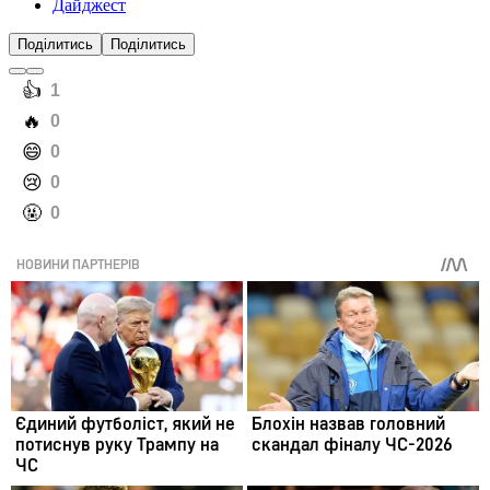
Дайджест
Поділитись
Поділитись
️👍
1
️🔥
0
️😄
0
️😢
0
️🤬
0