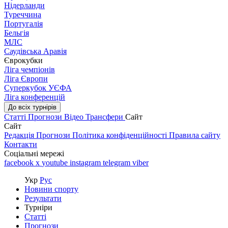
Нідерланди
Туреччина
Португалія
Бельгія
МЛС
Саудівська Аравія
Єврокубки
Ліга чемпіонів
Ліга Європи
Суперкубок УЄФА
Ліга конференцій
До всіх турнірів
Статті
Прогнози
Відео
Трансфери
Сайт
Сайт
Редакція
Прогнози
Політика конфіденційності
Правила сайту
Контакти
Соціальні мережі
facebook
x
youtube
instagram
telegram
viber
Укр
Рус
Новини спорту
Результати
Турніри
Статті
Прогнози