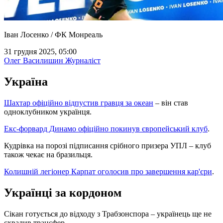
Іван Лосенко / ФК Монреаль
31 грудня 2025, 05:00
Олег Василишин
Журналіст
Україна
Шахтар офіційно відпустив гравця за океан
– він став
одноклубником українця.
Екс-форвард Динамо офіційно покинув європейський клуб
.
Кудрівка на порозі підписання срібного призера УПЛ – клуб
також чекає на бразильця.
Колишній легіонер Карпат оголосив про завершення кар'єри
.
Українці за кордоном
Сікан готується до відходу з Трабзонспора – українець ще не
схвалив трансфер.