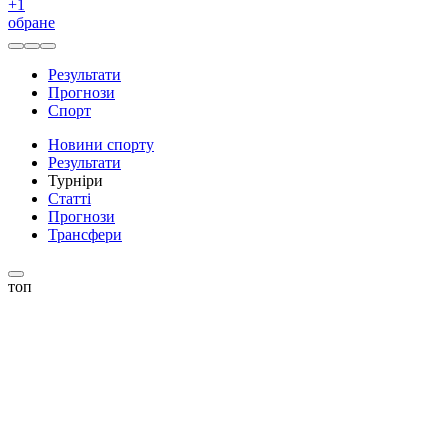
+
1
обране
Результати
Прогнози
Спорт
Новини спорту
Результати
Турніри
Статті
Прогнози
Трансфери
топ