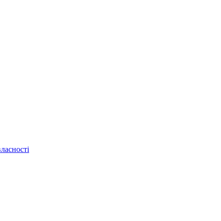
ласності