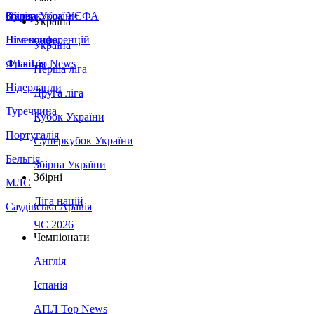
Збірна України
Італія
Суперкубок УЄФА
Україна
Німеччина
Ліга конференцій
Україна
Франція
ЛЧ - Top News
Перша ліга
Нідерланди
Друга ліга
Туреччина
Кубок України
Португалія
Суперкубок України
Бельгія
Збірна України
Збірні
МЛС
Ліга націй
Саудівська Аравія
ЧС 2026
Чемпіонати
Англія
Іспанія
АПЛ Top News