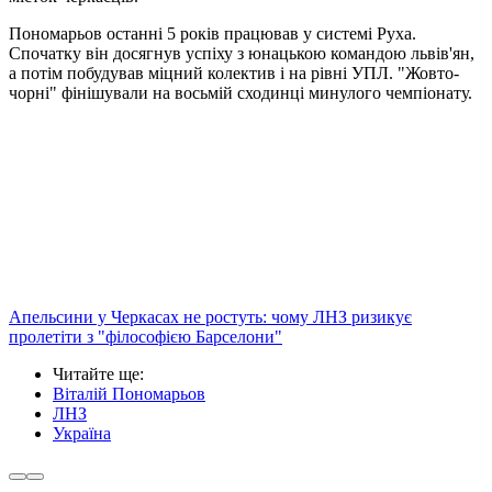
Пономарьов останні 5 років працював у системі Руха.
Спочатку він досягнув успіху з юнацькою командою львів'ян,
а потім побудував міцний колектив і на рівні УПЛ. "Жовто-
чорні" фінішували на восьмій сходинці минулого чемпіонату.
Апельсини у Черкасах не ростуть: чому ЛНЗ ризикує
пролетіти з "філософією Барселони"
Читайте ще
:
Віталій Пономарьов
ЛНЗ
Україна