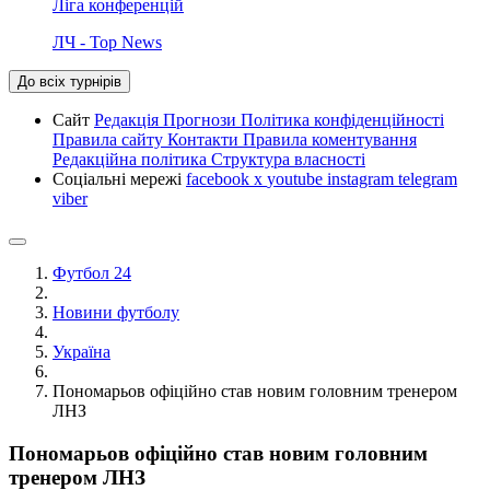
Ліга конференцій
ЛЧ - Top News
До всіх турнірів
Сайт
Редакція
Прогнози
Політика конфіденційності
Правила сайту
Контакти
Правила коментування
Редакційна політика
Структура власності
Соціальні мережі
facebook
x
youtube
instagram
telegram
viber
Футбол 24
Новини футболу
Україна
Пономарьов офіційно став новим головним тренером
ЛНЗ
Пономарьов офіційно став новим головним
тренером ЛНЗ