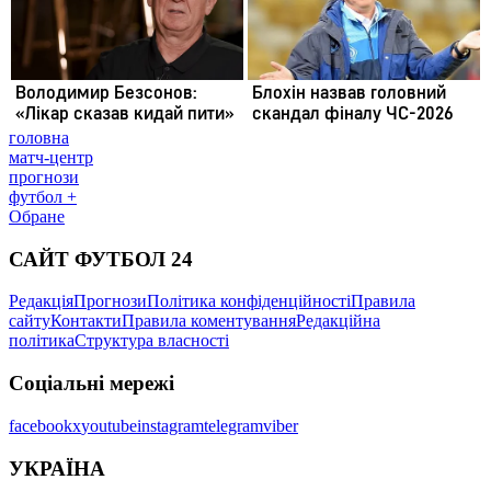
головна
матч-центр
прогнози
футбол +
Обране
САЙТ ФУТБОЛ 24
Редакція
Прогнози
Політика конфіденційності
Правила
сайту
Контакти
Правила коментування
Редакційна
політика
Структура власності
Соціальні мережі
facebook
x
youtube
instagram
telegram
viber
УКРАЇНА