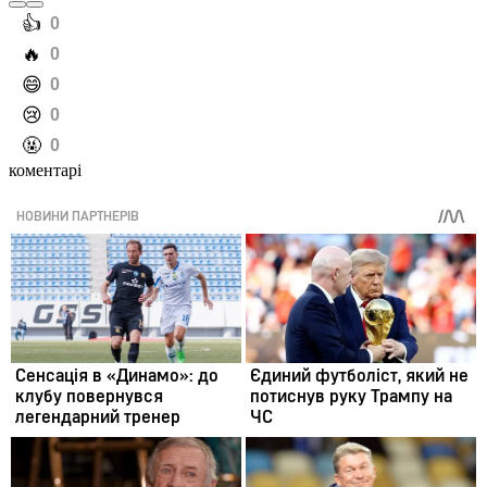
️👍
0
️🔥
0
️😄
0
️😢
0
️🤬
0
коментарі