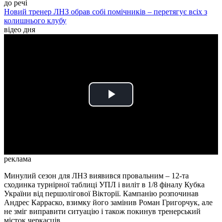
до речі
Новий тренер ЛНЗ обрав собі помічників – перетягує всіх з
колишнього клубу
відео дня
Play
Video
реклама
Минулий сезон для ЛНЗ виявився провальним – 12-та
сходинка турнірної таблиці УПЛ і виліт в 1/8 фіналу Кубка
України від першолігової Вікторії. Кампанію розпочинав
Андрес Карраско, взимку його замінив Роман Григорчук, але
не зміг виправити ситуацію і також покинув тренерський
місток черкасців.