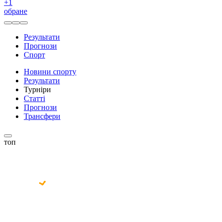
+
1
обране
Результати
Прогнози
Спорт
Новини спорту
Результати
Турніри
Статті
Прогнози
Трансфери
топ