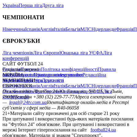
Україна
Перша ліга
Друга ліга
ЧЕМПІОНАТИ
Німеччина
Іспанія
Англія
Італія
Бельгія
МЛС
Нідерланди
Франція
П
ЄВРОКУБКИ
Ліга чемпіонів
Ліга Європи
Юнацька ліга УЄФА
Ліга
конференцій
САЙТ ФУТБОЛ 24
Редакція
Соціальні мережі
Прогнози
Політика конфіденційності
Правила
сайту
facebook
УКРАЇНА
Контакти
x
youtube
Правила коментування
instagram
telegram
viber
Редакційна
політика
Україна
ЧЕМПІОНАТИ
Перша ліга
Структура власності
Друга ліга
Німеччина
ЄВРОКУБКИ
Іспанія
Англія
Італія
Бельгія
МЛС
Нідерланди
Франція
П
Ліга чемпіонів
Онлайн-медіа «Футбол 24»
Ліга Європи
Юнацька ліга УЄФА
пл. Галицька, буд. 15, м. Львів,
Ліга
конференцій
79008
Телефон +380 (32) 229-77-77
Адреса електронної пошти
—
legal@24tv.com.ua
Ідентифікатор онлайн-медіа в Реєстрі
суб’єктів у сфері медіа — R40-06058
21+
Матеріали сайту призначені для осіб старше 21 року
При цитуванні і використанні будь-яких матеріалів посилання
на "Футбол 24" обов'язкове. При цитуванні і використанні в
мережі Інтернет гіперпосилання на сайт
football24.ua
обов'язкове. Матеріали зі знаком "Спецпроект",