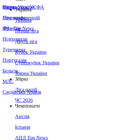
Збірна України
Італія
Суперкубок УЄФА
Україна
Німеччина
Ліга конференцій
Україна
Франція
ЛЧ - Top News
Перша ліга
Нідерланди
Друга ліга
Туреччина
Кубок України
Португалія
Суперкубок України
Бельгія
Збірна України
Збірні
МЛС
Ліга націй
Саудівська Аравія
ЧС 2026
Чемпіонати
Англія
Іспанія
АПЛ Top News