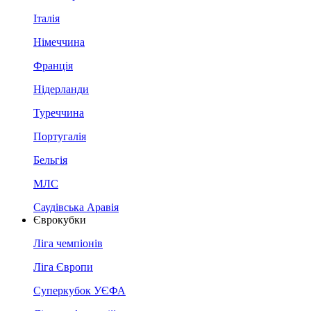
Італія
Німеччина
Франція
Нідерланди
Туреччина
Португалія
Бельгія
МЛС
Саудівська Аравія
Єврокубки
Ліга чемпіонів
Ліга Європи
Суперкубок УЄФА