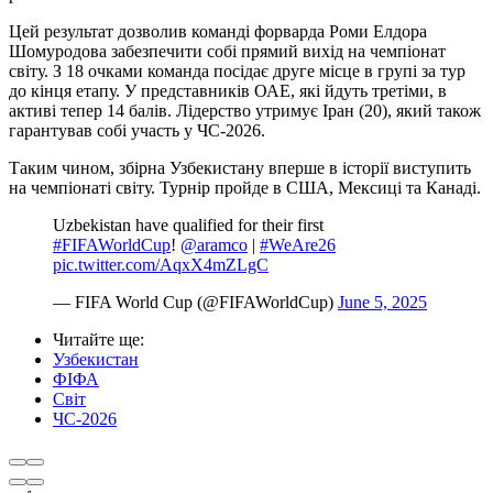
Цей результат дозволив команді форварда Роми Елдора
Шомуродова забезпечити собі прямий вихід на чемпіонат
світу. З 18 очками команда посідає друге місце в групі за тур
до кінця етапу. У представників ОАЕ, які йдуть третіми, в
активі тепер 14 балів. Лідерство утримує Іран (20), який також
гарантував собі участь у ЧС-2026.
Таким чином, збірна Узбекистану вперше в історії виступить
на чемпіонаті світу. Турнір пройде в США, Мексиці та Канаді.
Uzbekistan have qualified for their first
#FIFAWorldCup
!
@aramco
|
#WeAre26
pic.twitter.com/AqxX4mZLgC
— FIFA World Cup (@FIFAWorldCup)
June 5, 2025
Читайте ще
:
Узбекистан
ФІФА
Світ
ЧС-2026