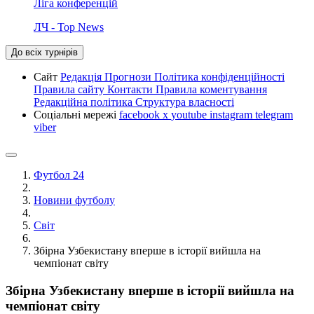
Ліга конференцій
ЛЧ - Top News
До всіх турнірів
Сайт
Редакція
Прогнози
Політика конфіденційності
Правила сайту
Контакти
Правила коментування
Редакційна політика
Структура власності
Соціальні мережі
facebook
x
youtube
instagram
telegram
viber
Футбол 24
Новини футболу
Світ
Збірна Узбекистану вперше в історії вийшла на
чемпіонат світу
Збірна Узбекистану вперше в історії вийшла на
чемпіонат світу