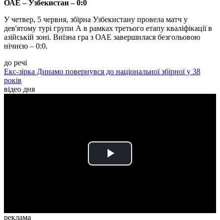
ОАЕ – Узбекистан – 0:0
У четвер, 5 червня, збірна Узбекистану провела матч у
дев'ятому турі групи А в рамках третього етапу кваліфікації в
азійській зоні. Виїзна гра з ОАЕ завершилася безгольовою
нічиєю – 0:0.
до речі
Екс-зірка Динамо повернувся до національної збірної у 38
років
відео дня
Play
Video
реклама