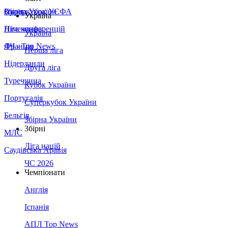
Збірна України
Італія
Суперкубок УЄФА
Україна
Німеччина
Ліга конференцій
Україна
Франція
ЛЧ - Top News
Перша ліга
Нідерланди
Друга ліга
Туреччина
Кубок України
Португалія
Суперкубок України
Бельгія
Збірна України
Збірні
МЛС
Ліга націй
Саудівська Аравія
ЧС 2026
Чемпіонати
Англія
Іспанія
АПЛ Top News