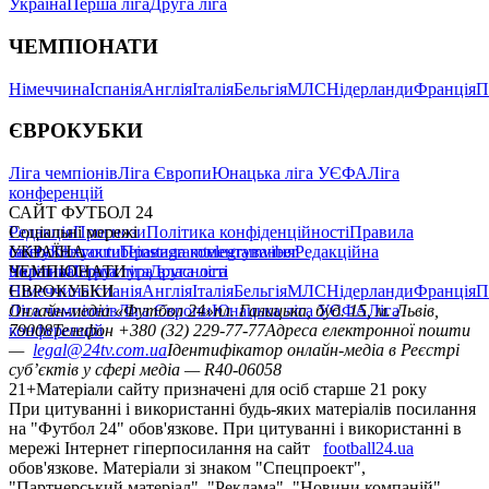
Україна
Перша ліга
Друга ліга
ЧЕМПІОНАТИ
Німеччина
Іспанія
Англія
Італія
Бельгія
МЛС
Нідерланди
Франція
П
ЄВРОКУБКИ
Ліга чемпіонів
Ліга Європи
Юнацька ліга УЄФА
Ліга
конференцій
САЙТ ФУТБОЛ 24
Редакція
Соціальні мережі
Прогнози
Політика конфіденційності
Правила
сайту
facebook
УКРАЇНА
Контакти
x
youtube
Правила коментування
instagram
telegram
viber
Редакційна
політика
Україна
ЧЕМПІОНАТИ
Перша ліга
Структура власності
Друга ліга
Німеччина
ЄВРОКУБКИ
Іспанія
Англія
Італія
Бельгія
МЛС
Нідерланди
Франція
П
Ліга чемпіонів
Онлайн-медіа «Футбол 24»
Ліга Європи
Юнацька ліга УЄФА
пл. Галицька, буд. 15, м. Львів,
Ліга
конференцій
79008
Телефон +380 (32) 229-77-77
Адреса електронної пошти
—
legal@24tv.com.ua
Ідентифікатор онлайн-медіа в Реєстрі
суб’єктів у сфері медіа — R40-06058
21+
Матеріали сайту призначені для осіб старше 21 року
При цитуванні і використанні будь-яких матеріалів посилання
на "Футбол 24" обов'язкове. При цитуванні і використанні в
мережі Інтернет гіперпосилання на сайт
football24.ua
обов'язкове. Матеріали зі знаком "Спецпроект",
"Партнерський матеріал", "Реклама", "Новини компаній"