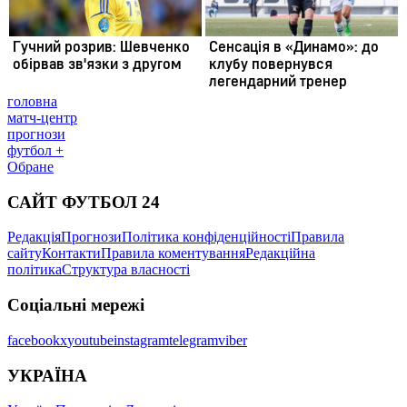
головна
матч-центр
прогнози
футбол +
Обране
САЙТ ФУТБОЛ 24
Редакція
Прогнози
Політика конфіденційності
Правила
сайту
Контакти
Правила коментування
Редакційна
політика
Структура власності
Соціальні мережі
facebook
x
youtube
instagram
telegram
viber
УКРАЇНА