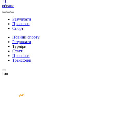
+
1
обране
Результати
Прогнози
Спорт
Новини спорту
Результати
Турніри
Статті
Прогнози
Трансфери
топ