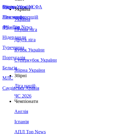
Збірна України
Італія
Суперкубок УЄФА
Україна
Німеччина
Ліга конференцій
Україна
Франція
ЛЧ - Top News
Перша ліга
Нідерланди
Друга ліга
Туреччина
Кубок України
Португалія
Суперкубок України
Бельгія
Збірна України
Збірні
МЛС
Ліга націй
Саудівська Аравія
ЧС 2026
Чемпіонати
Англія
Іспанія
АПЛ Top News