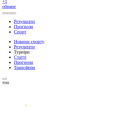
+
1
обране
Результати
Прогнози
Спорт
Новини спорту
Результати
Турніри
Статті
Прогнози
Трансфери
топ