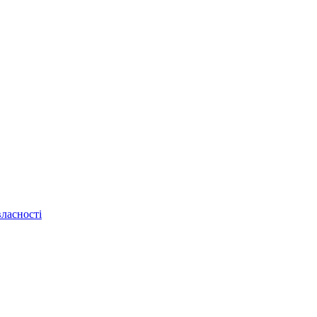
ласності