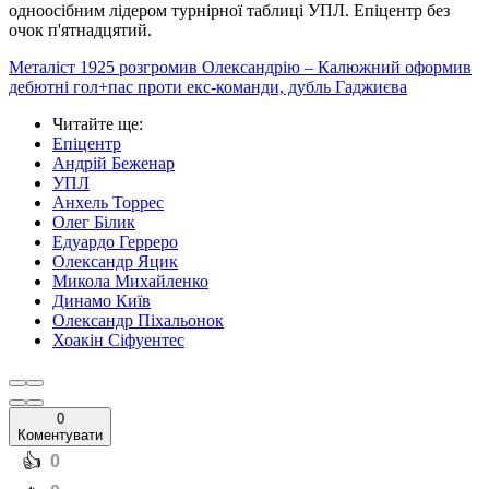
одноосібним лідером турнірної таблиці УПЛ. Епіцентр без
очок п'ятнадцятий.
Металіст 1925 розгромив Олександрію – Калюжний оформив
дебютні гол+пас проти екс-команди, дубль Гаджиєва
Читайте ще
:
Епіцентр
Андрій Беженар
УПЛ
Анхель Торрес
Олег Білик
Едуардо Герреро
Олександр Яцик
Микола Михайленко
Динамо Київ
Олександр Піхальонок
Хоакін Сіфуентес
0
Коментувати
️👍
0