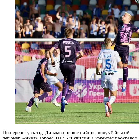
По перерві у складі Динамо вперше вийшов колумбійський
легіонер Анхель Торрес. На 55-й хвилині Сіфуентес прокрався