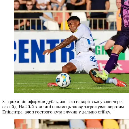
За трохи він оформив дубль, але взяття воріт скасували через
офсайд. На 20-й хвилині панамець знову загрожував воротам
Епіцентра, але з гострого кута влучив у дальню стійку.