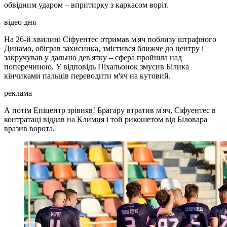
обвідним ударом – впритирку з каркасом воріт.
відео дня
На 26-й хвилині Сіфуентес отримав м'яч поблизу штрафного
Динамо, обіграв захисника, змістився ближче до центру і
закручував у дальню дев'ятку – сфера пройшла над
поперечиною. У відповідь Піхальонок змусив Білика
кінчиками пальців переводити м'яч на кутовий.
реклама
А потім Епіцентр зрівняв! Брагару втратив м'яч, Сіфуентес в
контратаці віддав на Климця і той рикошетом від Біловара
вразив ворота.