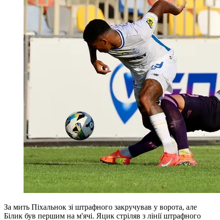
За мить Піхальнок зі штрафного закручував у ворота, але
Білик був першим на м'ячі. Яцик стріляв з лінії штрафного