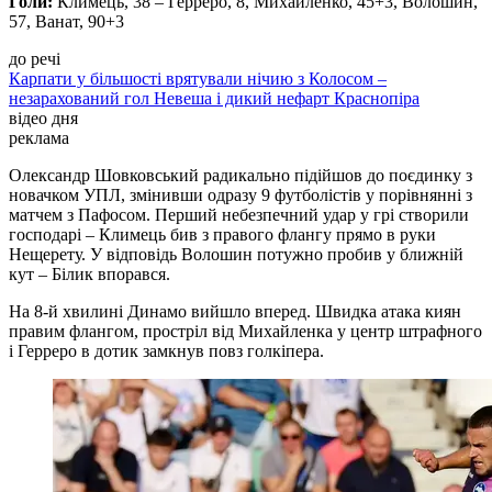
Голи:
Климець, 38 – Герреро, 8, Михайленко, 45+3, Волошин,
57, Ванат, 90+3
до речі
Карпати у більшості врятували нічию з Колосом –
незарахований гол Невеша і дикий нефарт Краснопіра
відео дня
реклама
Олександр Шовковський радикально підійшов до поєдинку з
новачком УПЛ, змінивши одразу 9 футболістів у порівнянні з
матчем з Пафосом. Перший небезпечний удар у грі створили
господарі – Климець бив з правого флангу прямо в руки
Нещерету. У відповідь Волошин потужно пробив у ближній
кут – Білик впорався.
На 8-й хвилині Динамо вийшло вперед. Швидка атака киян
правим флангом, простріл від Михайленка у центр штрафного
і Герреро в дотик замкнув повз голкіпера.