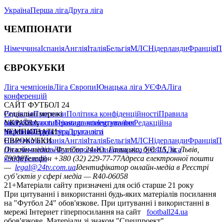
Україна
Перша ліга
Друга ліга
ЧЕМПІОНАТИ
Німеччина
Іспанія
Англія
Італія
Бельгія
МЛС
Нідерланди
Франція
П
ЄВРОКУБКИ
Ліга чемпіонів
Ліга Європи
Юнацька ліга УЄФА
Ліга
конференцій
САЙТ ФУТБОЛ 24
Редакція
Соціальні мережі
Прогнози
Політика конфіденційності
Правила
сайту
facebook
УКРАЇНА
Контакти
x
youtube
Правила коментування
instagram
telegram
viber
Редакційна
політика
Україна
ЧЕМПІОНАТИ
Перша ліга
Структура власності
Друга ліга
Німеччина
ЄВРОКУБКИ
Іспанія
Англія
Італія
Бельгія
МЛС
Нідерланди
Франція
П
Ліга чемпіонів
Онлайн-медіа «Футбол 24»
Ліга Європи
Юнацька ліга УЄФА
пл. Галицька, буд. 15, м. Львів,
Ліга
конференцій
79008
Телефон +380 (32) 229-77-77
Адреса електронної пошти
—
legal@24tv.com.ua
Ідентифікатор онлайн-медіа в Реєстрі
суб’єктів у сфері медіа — R40-06058
21+
Матеріали сайту призначені для осіб старше 21 року
При цитуванні і використанні будь-яких матеріалів посилання
на "Футбол 24" обов'язкове. При цитуванні і використанні в
мережі Інтернет гіперпосилання на сайт
football24.ua
обов'язкове. Матеріали зі знаком "Спецпроект",