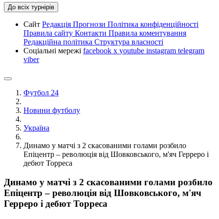
До всіх турнірів
Сайт
Редакція
Прогнози
Політика конфіденційності
Правила сайту
Контакти
Правила коментування
Редакційна політика
Структура власності
Соціальні мережі
facebook
x
youtube
instagram
telegram
viber
Футбол 24
Новини футболу
Україна
Динамо у матчі з 2 скасованими голами розбило
Епіцентр – революція від Шовковського, м'яч Герреро і
дебют Торреса
Динамо у матчі з 2 скасованими голами розбило
Епіцентр – революція від Шовковського, м'яч
Герреро і дебют Торреса