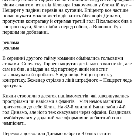
лівим флангом, втік від Біловара і закручував у ближній кут –
Нещерет у падінні перевів на кутовий. Епіцентр все частіше
почав шукати можливості відігратись біля воріт Динамо,
пропустив контратаку й отримав третій гол: Піхальонок бив з
гострого кута, Білик відбив перед собою, а Волошин був
першим на добиванні.
реклама
реклама
В середині другого тайму команди обмінялись гольовими
атаками. Спочатку Торрес накрутив декількох захисників, але
сам не бив, а віддав на хід партнеру, який не встиг
загальмувати й пробити. У відповідь Епіцентр втік у
контратаку, Беженар стріляв з лінії штрафного – Нещерет ледь
врятував.
Кияни створили з десяток напівмоментів, які завершувались
прострілами чи навісами з флангів – м'яч немов магнітом
притягував до себе Білик. На 82-й хвилині Ванат забив 4-й
гол Динамо, але його теж скасували через офсайд. Владислав
реабілітувався у доданий час оформивши дебютний гол в
чемпіонаті.
Перемога дозволила Динамо набрати 9 балів і стати