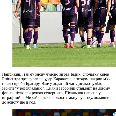
Наприкінці тайму знову чудово зіграв Білик: спочатку кіпер
Епіцентра зреагував на удар Караваєва, а згодом накрив м'яч
після спроби Брагару. Вже у доданий час Динамо зуміло
забити "у роздягальню". Кияни заробили стандарт на лівому
фланзі після гри рукою суперника, Піхальнок навісив у
штрафний, а Михайленко головою замкнув у сітку, додавши
до асисту ще й гол.