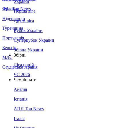
Україна
Франція
ЛЧ - Top News
Перша ліга
Нідерланди
Друга ліга
Туреччина
Кубок України
Португалія
Суперкубок України
Бельгія
Збірна України
Збірні
МЛС
Ліга націй
Саудівська Аравія
ЧС 2026
Чемпіонати
Англія
Іспанія
АПЛ Top News
Італія