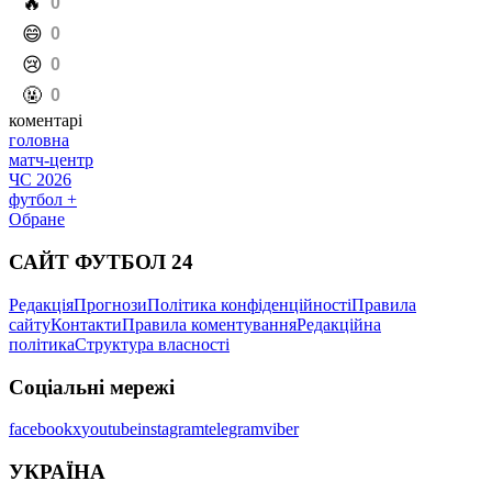
️🔥
0
️😄
0
️😢
0
️🤬
0
коментарі
головна
матч-центр
ЧС 2026
футбол +
Обране
САЙТ ФУТБОЛ 24
Редакція
Прогнози
Політика конфіденційності
Правила
сайту
Контакти
Правила коментування
Редакційна
політика
Структура власності
Соціальні мережі
facebook
x
youtube
instagram
telegram
viber
УКРАЇНА