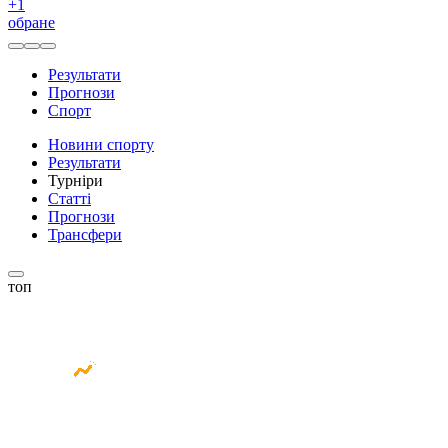
+
1
обране
Результати
Прогнози
Спорт
Новини спорту
Результати
Турніри
Статті
Прогнози
Трансфери
топ