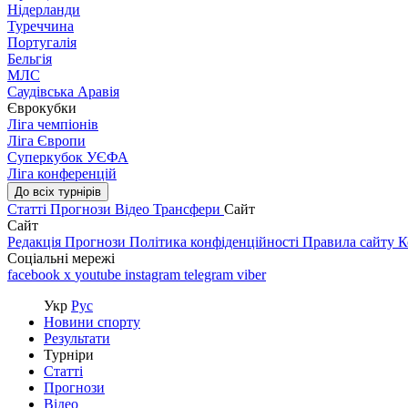
Нідерланди
Туреччина
Португалія
Бельгія
МЛС
Саудівська Аравія
Єврокубки
Ліга чемпіонів
Ліга Європи
Суперкубок УЄФА
Ліга конференцій
До всіх турнірів
Статті
Прогнози
Відео
Трансфери
Сайт
Сайт
Редакція
Прогнози
Політика конфіденційності
Правила сайту
К
Соціальні мережі
facebook
x
youtube
instagram
telegram
viber
Укр
Рус
Новини спорту
Результати
Турніри
Статті
Прогнози
Відео