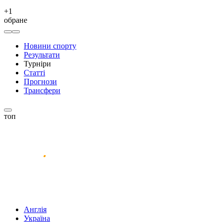
+
1
обране
Новини спорту
Результати
Турніри
Статті
Прогнози
Трансфери
топ
Англія
Україна