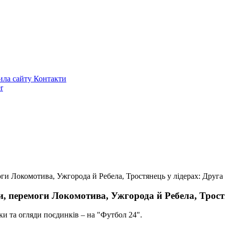
ила сайту
Контакти
r
ги Локомотива, Ужгорода й Ребела, Тростянець у лідерах: Друга 
, перемоги Локомотива, Ужгорода й Ребела, Тростя
нки та огляди поєдинків – на "Футбол 24".