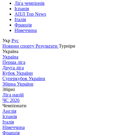
Ліга чемпіонів
Іспанія
АПЛ Top News
Італія
Франція
Німеччина
Укр
Рус
Новини спорту
Результати
Турніри
Україна
Україна
Перша ліга
Друга ліга
Кубок України
Суперкубок України
Збірна України
Збірні
Ліга націй
ЧС 2026
Чемпіонати
Англія
Іспанія
Італія
Німеччина
Франція