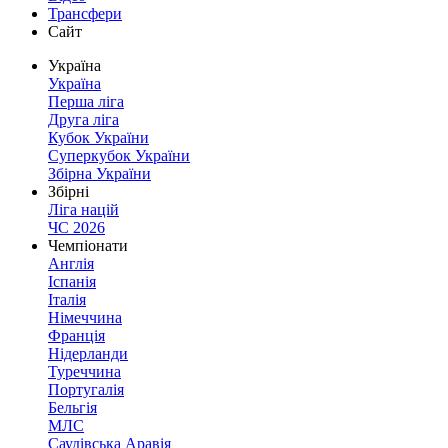
Трансфери
Сайт
Україна
Україна
Перша ліга
Друга ліга
Кубок України
Суперкубок України
Збірна України
Збірні
Ліга націй
ЧС 2026
Чемпіонати
Англія
Іспанія
Італія
Німеччина
Франція
Нідерланди
Туреччина
Португалія
Бельгія
МЛС
Саудівська Аравія