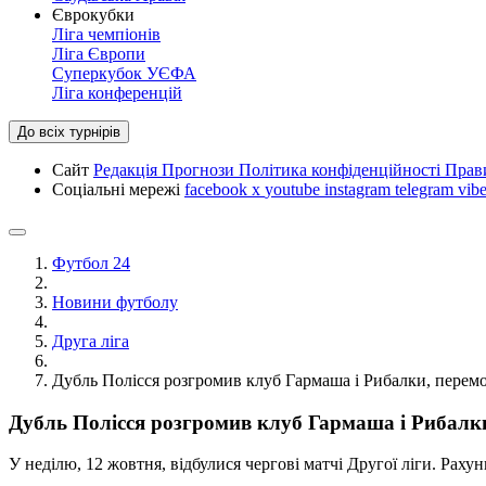
Єврокубки
Ліга чемпіонів
Ліга Європи
Суперкубок УЄФА
Ліга конференцій
До всіх турнірів
Сайт
Редакція
Прогнози
Політика конфіденційності
Прав
Соціальні мережі
facebook
x
youtube
instagram
telegram
vibe
Футбол 24
Новини футболу
Друга ліга
Дубль Полісся розгромив клуб Гармаша і Рибалки, перемо
Дубль Полісся розгромив клуб Гармаша і Рибалки
У неділю, 12 жовтня, відбулися чергові матчі Другої ліги. Раху