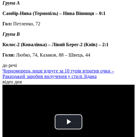
Група A
Самбір-Нива (Тернопіль) – Нива Вінниця – 0:1
Гол:
Петленко, 72
Група B
Колос-2 (Ковалівка) – Лівий Берег-2 (Київ) – 2:1
Голи:
Любко, 74, Казаков, 88 – Швець, 44
до речі
Чорноморець лише вдруге за 10 турів втратив очки –
Ракицький заробив вилучення у стилі Зідана
відео дня
Play