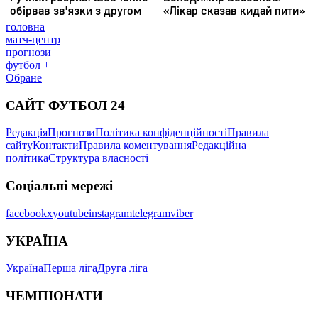
головна
матч-центр
прогнози
футбол +
Обране
САЙТ ФУТБОЛ 24
Редакція
Прогнози
Політика конфіденційності
Правила
сайту
Контакти
Правила коментування
Редакційна
політика
Структура власності
Соціальні мережі
facebook
x
youtube
instagram
telegram
viber
УКРАЇНА
Україна
Перша ліга
Друга ліга
ЧЕМПІОНАТИ