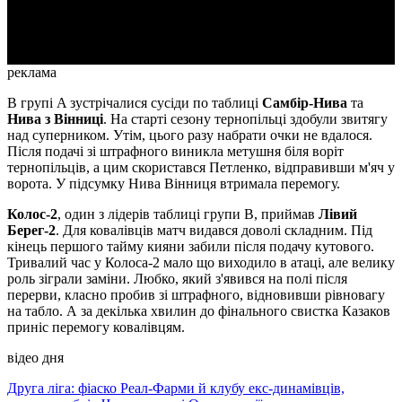
Video
реклама
В групі A зустрічалися сусіди по таблиці
Самбір-Нива
та
Нива з Вінниці
. На старті сезону тернопільці здобули звитягу
над суперником. Утім, цього разу набрати очки не вдалося.
Після подачі зі штрафного виникла метушня біля воріт
тернопільців, а цим скористався Петленко, відправивши м'яч у
ворота. У підсумку Нива Вінниця втримала перемогу.
Колос-2
, один з лідерів таблиці групи B, приймав
Лівий
Берег-2
. Для ковалівців матч видався доволі складним. Під
кінець першого тайму кияни забили після подачу кутового.
Тривалий час у Колоса-2 мало що виходило в атаці, але велику
роль зіграли заміни. Любко, який з'явився на полі після
перерви, класно пробив зі штрафного, відновивши рівновагу
на табло. А за декілька хвилин до фінального свистка Казаков
приніс перемогу ковалівцям.
відео дня
Друга ліга: фіаско Реал-Фарми й клубу екс-динамівців,