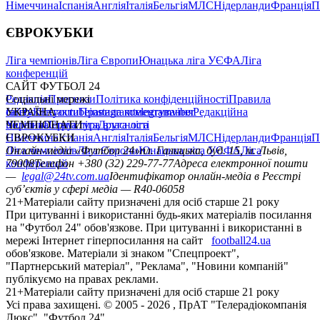
Німеччина
Іспанія
Англія
Італія
Бельгія
МЛС
Нідерланди
Франція
П
ЄВРОКУБКИ
Ліга чемпіонів
Ліга Європи
Юнацька ліга УЄФА
Ліга
конференцій
САЙТ ФУТБОЛ 24
Редакція
Соціальні мережі
Прогнози
Політика конфіденційності
Правила
сайту
facebook
УКРАЇНА
Контакти
x
youtube
Правила коментування
instagram
telegram
viber
Редакційна
політика
Україна
ЧЕМПІОНАТИ
Перша ліга
Структура власності
Друга ліга
Німеччина
ЄВРОКУБКИ
Іспанія
Англія
Італія
Бельгія
МЛС
Нідерланди
Франція
П
Ліга чемпіонів
Онлайн-медіа «Футбол 24»
Ліга Європи
Юнацька ліга УЄФА
пл. Галицька, буд. 15, м. Львів,
Ліга
конференцій
79008
Телефон +380 (32) 229-77-77
Адреса електронної пошти
—
legal@24tv.com.ua
Ідентифікатор онлайн-медіа в Реєстрі
суб’єктів у сфері медіа — R40-06058
21+
Матеріали сайту призначені для осіб старше 21 року
При цитуванні і використанні будь-яких матеріалів посилання
на "Футбол 24" обов'язкове. При цитуванні і використанні в
мережі Інтернет гіперпосилання на сайт
football24.ua
обов'язкове. Матеріали зі знаком "Спецпроект",
"Партнерський матеріал", "Реклама", "Новини компаній"
публікуємо на правах реклами.
21+
Матеріали сайту призначені для осіб старше 21 року
Усi права захищенi. © 2005 -
2026
, ПрАТ "Телерадіокомпанія
Люкс". "Футбол 24".