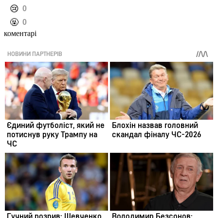
️😢
0
️🤬
0
коментарі