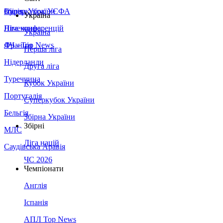
Збірна України
Італія
Суперкубок УЄФА
Україна
Німеччина
Ліга конференцій
Україна
Франція
ЛЧ - Top News
Перша ліга
Нідерланди
Друга ліга
Туреччина
Кубок України
Португалія
Суперкубок України
Бельгія
Збірна України
Збірні
МЛС
Ліга націй
Саудівська Аравія
ЧС 2026
Чемпіонати
Англія
Іспанія
АПЛ Top News