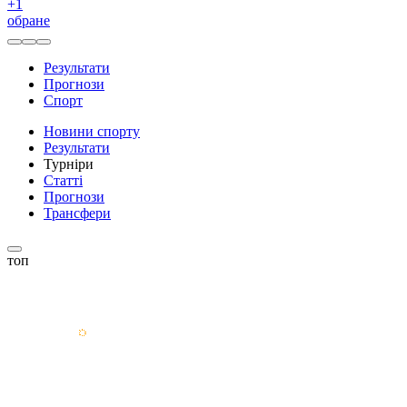
+
1
обране
Результати
Прогнози
Спорт
Новини спорту
Результати
Турніри
Статті
Прогнози
Трансфери
топ