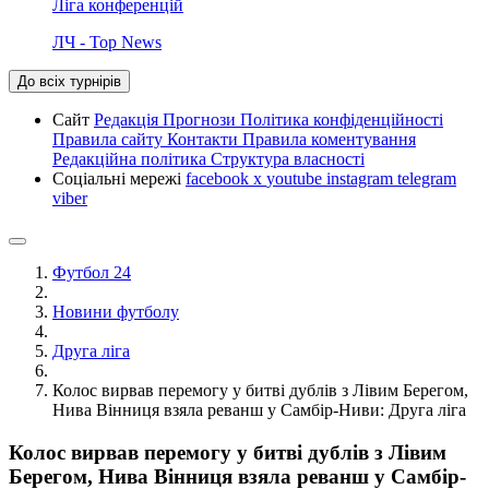
Ліга конференцій
ЛЧ - Top News
До всіх турнірів
Сайт
Редакція
Прогнози
Політика конфіденційності
Правила сайту
Контакти
Правила коментування
Редакційна політика
Структура власності
Соціальні мережі
facebook
x
youtube
instagram
telegram
viber
Футбол 24
Новини футболу
Друга ліга
Колос вирвав перемогу у битві дублів з Лівим Берегом,
Нива Вінниця взяла реванш у Самбір-Ниви: Друга ліга
Колос вирвав перемогу у битві дублів з Лівим
Берегом, Нива Вінниця взяла реванш у Самбір-