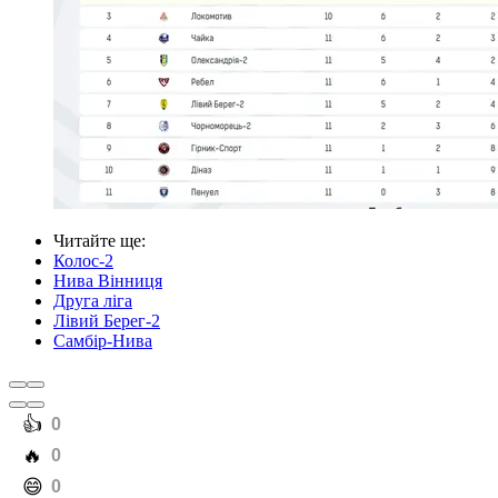
Читайте ще
:
Колос-2
Нива Вінниця
Друга ліга
Лівий Берег-2
Самбір-Нива
️👍
0
️🔥
0
️😄
0