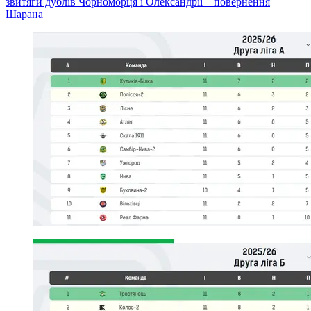
звитяги дублів Чорноморця і Олександрії – повернення
Шарана