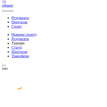
+
1
обране
Результати
Прогнози
Спорт
Новини спорту
Результати
Турніри
Статті
Прогнози
Трансфери
топ