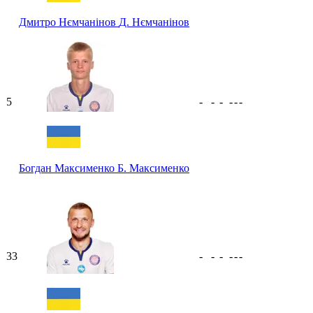
Дмитро Нємчанінов
Д. Нємчанінов
5
-
-
-
-
-
-
Богдан Максименко
Б. Максименко
33
-
-
-
-
-
-