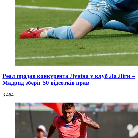
Реал продав конкурента Луніна у клуб Ла Ліги –
Мадрид зберіг 50 відсотків прав
3 464