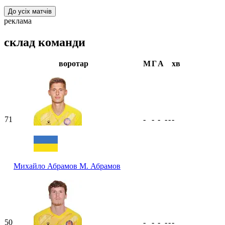
До усіх матчів
реклама
склад команди
воротар
М
Г
А
хв
71
-
-
-
-
-
-
Михайло Абрамов
М. Абрамов
50
-
-
-
-
-
-