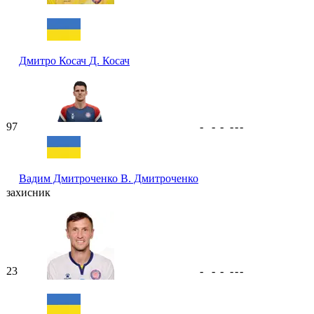
Дмитро Косач
Д. Косач
97
-
-
-
-
-
-
Вадим Дмитроченко
В. Дмитроченко
захисник
23
-
-
-
-
-
-