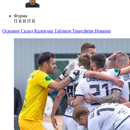
Форма
П
В
В
П
В
Основне
Склад
Календар
Таблиця
Трансфери
Новини