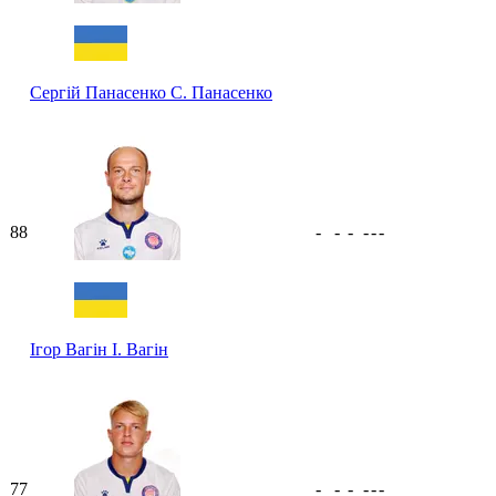
Сергій Панасенко
С. Панасенко
88
-
-
-
-
-
-
Ігор Вагін
І. Вагін
77
-
-
-
-
-
-