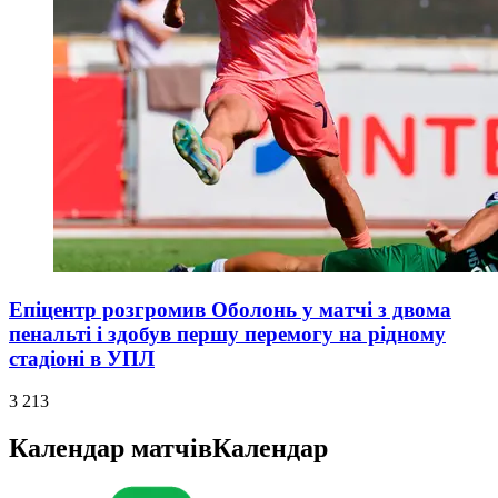
Епіцентр розгромив Оболонь у матчі з двома
пенальті і здобув першу перемогу на рідному
стадіоні в УПЛ
3 213
Календар матчів
Календар