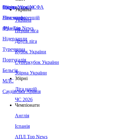
Збірна України
Італія
Суперкубок УЄФА
Україна
Німеччина
Ліга конференцій
Україна
Франція
ЛЧ - Top News
Перша ліга
Нідерланди
Друга ліга
Туреччина
Кубок України
Португалія
Суперкубок України
Бельгія
Збірна України
Збірні
МЛС
Ліга націй
Саудівська Аравія
ЧС 2026
Чемпіонати
Англія
Іспанія
АПЛ Top News