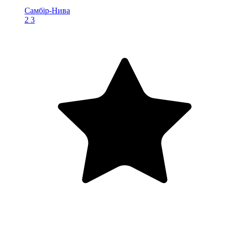
Самбір-Нива
2
3