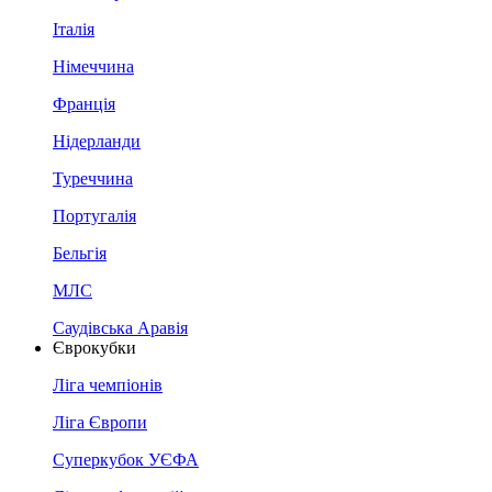
Італія
Німеччина
Франція
Нідерланди
Туреччина
Португалія
Бельгія
МЛС
Саудівська Аравія
Єврокубки
Ліга чемпіонів
Ліга Європи
Суперкубок УЄФА