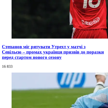
Степанов міг рятувати Утрехт у матчі з
Севільєю – промах українця призвів до поразки
перед стартом нового сезону
16 833