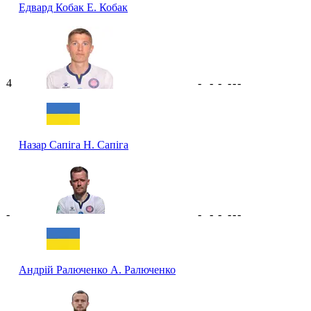
Едвард Кобак
Е. Кобак
4
-
-
-
-
-
-
Назар Сапіга
Н. Сапіга
-
-
-
-
-
-
-
Андрій Ралюченко
А. Ралюченко