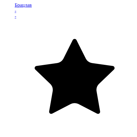
Брацлав
-
-