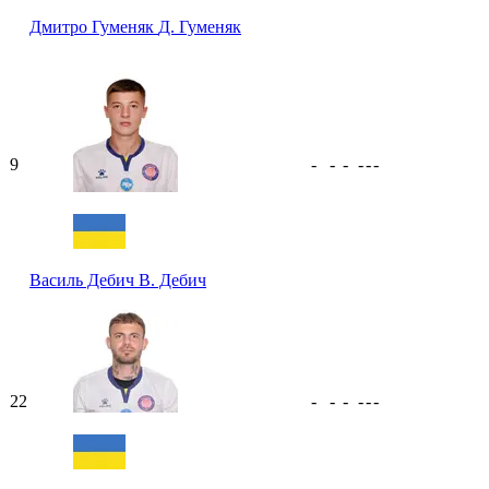
Дмитро Гуменяк
Д. Гуменяк
9
-
-
-
-
-
-
Василь Дебич
В. Дебич
22
-
-
-
-
-
-