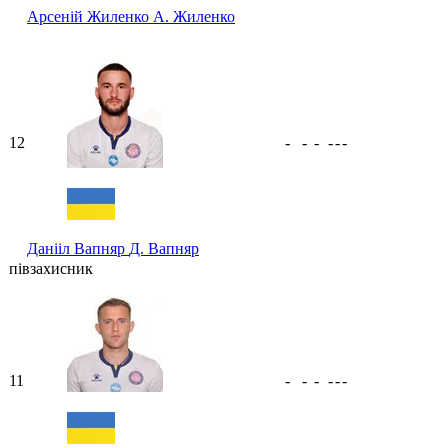
Арсеній Жиленко
А. Жиленко
12
-
-
-
-
-
-
Данііл Вапняр
Д. Вапняр
півзахисник
11
-
-
-
-
-
-