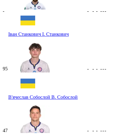
-
-
-
-
-
-
-
Іван Станкович
І. Станкович
95
-
-
-
-
-
-
В'ячеслав Собослой
В. Собослой
47
-
-
-
-
-
-