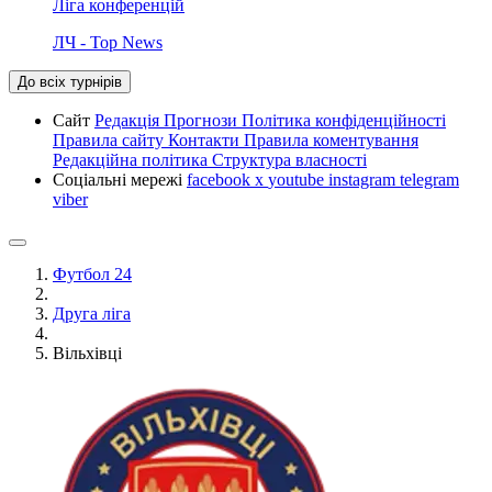
Ліга конференцій
ЛЧ - Top News
До всіх турнірів
Сайт
Редакція
Прогнози
Політика конфіденційності
Правила сайту
Контакти
Правила коментування
Редакційна політика
Структура власності
Соціальні мережі
facebook
x
youtube
instagram
telegram
viber
Футбол 24
Друга ліга
Вільхівці