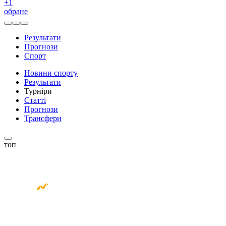
+
1
обране
Результати
Прогнози
Спорт
Новини спорту
Результати
Турніри
Статті
Прогнози
Трансфери
топ