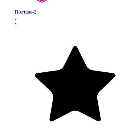
Полтава-2
-
-