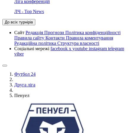
Ліга конференцій
ЛЧ - Top News
До всіх турнірів
Сайт
Редакція
Прогнози
Політика конфіденційності
Правила сайту
Контакти
Правила коментування
Редакційна політика
Структура власності
Соціальні мережі
facebook
x
youtube
instagram
telegram
viber
Футбол 24
Друга ліга
Пенуел