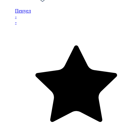
Пенуел
-
-