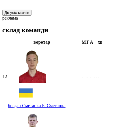
До усіх матчів
реклама
склад команди
воротар
М
Г
А
хв
12
-
-
-
-
-
-
Богдан Сметанка
Б. Сметанка