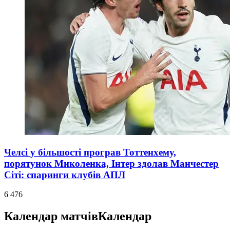
Челсі у більшості програв Тоттенхему,
порятунок Миколенка, Інтер здолав Манчестер
Сіті: спаринги клубів АПЛ
6 476
Календар матчів
Календар