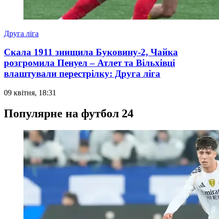
Друга ліга
Скала 1911 знищила Буковину-2, Чайка
розгромила Пенуел – Атлет та Вільхівці
влаштували перестрілку: Друга ліга
09 квітня, 18:31
Популярне на футбол 24