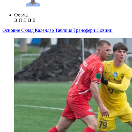
Форма
В
П
П
В
В
Основне
Склад
Календар
Таблиця
Трансфери
Новини