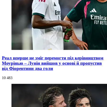
Реал вперше не зміг перемогти під керівництвом
Моурінью – Лунін вийшов у основі й пропустив
від Фіорентини два голи
10 483