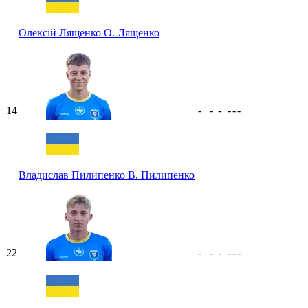
Олексій Лященко
О. Лященко
14
-
-
-
-
-
-
Владислав Пилипенко
В. Пилипенко
22
-
-
-
-
-
-