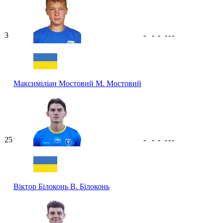
3
-
-
-
-
-
-
Максиміліан Мостовий
М. Мостовий
25
-
-
-
-
-
-
Віктор Білоконь
В. Білоконь