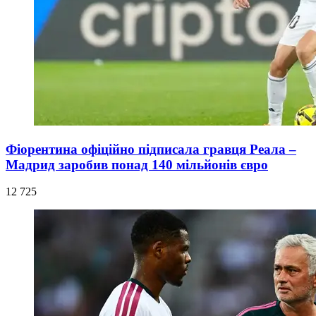
Фіорентина офіційно підписала гравця Реала –
Мадрид заробив понад 140 мільйонів євро
12 725