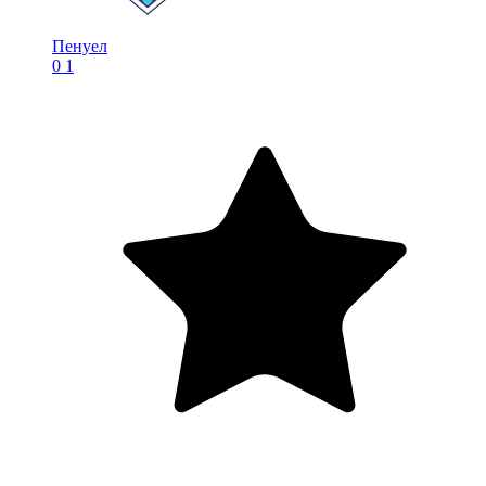
Пенуел
0
1