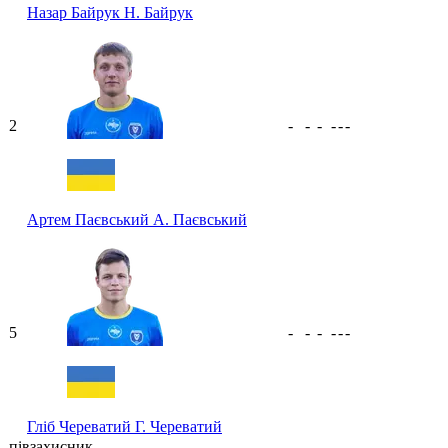
Назар Байрук
Н. Байрук
2
-
-
-
-
-
-
Артем Паєвський
А. Паєвський
5
-
-
-
-
-
-
Гліб Череватий
Г. Череватий
півзахисник