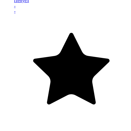
Пенуел
-
-