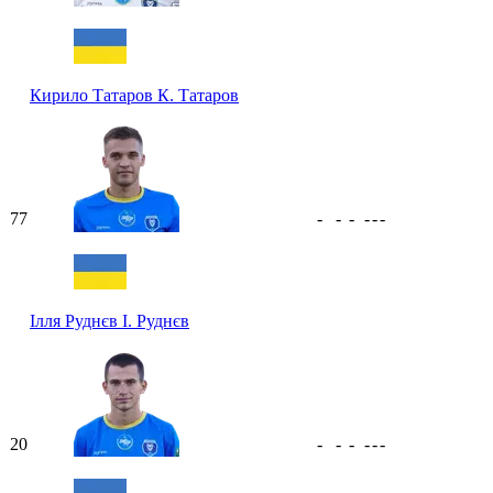
Кирило Татаров
К. Татаров
77
-
-
-
-
-
-
Ілля Руднєв
І. Руднєв
20
-
-
-
-
-
-