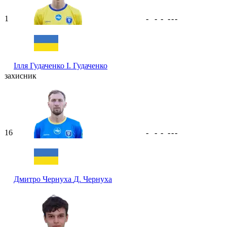
1
-
-
-
-
-
-
Ілля Гудаченко
І. Гудаченко
захисник
16
-
-
-
-
-
-
Дмитро Чернуха
Д. Чернуха