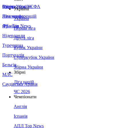
Збірна України
Італія
Суперкубок УЄФА
Україна
Німеччина
Ліга конференцій
Україна
Франція
ЛЧ - Top News
Перша ліга
Нідерланди
Друга ліга
Туреччина
Кубок України
Португалія
Суперкубок України
Бельгія
Збірна України
Збірні
МЛС
Ліга націй
Саудівська Аравія
ЧС 2026
Чемпіонати
Англія
Іспанія
АПЛ Top News