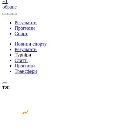
+
1
обране
Результати
Прогнози
Спорт
Новини спорту
Результати
Турніри
Статті
Прогнози
Трансфери
топ