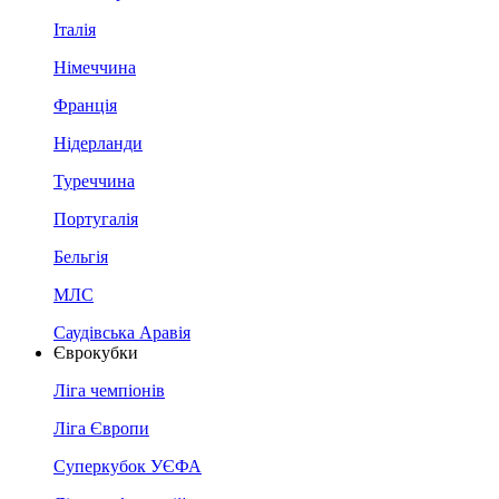
Італія
Німеччина
Франція
Нідерланди
Туреччина
Португалія
Бельгія
МЛС
Саудівська Аравія
Єврокубки
Ліга чемпіонів
Ліга Європи
Суперкубок УЄФА