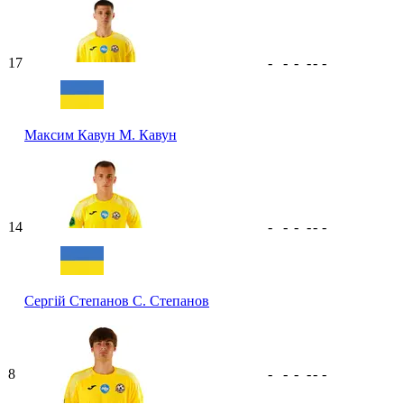
17
-
-
-
-
-
-
Максим Кавун
М. Кавун
14
-
-
-
-
-
-
Сергій Степанов
С. Степанов
8
-
-
-
-
-
-