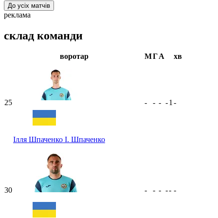
До усіх матчів
реклама
склад команди
воротар
М
Г
А
хв
25
-
-
-
-
1
-
Ілля Шпаченко
І. Шпаченко
30
-
-
-
-
-
-