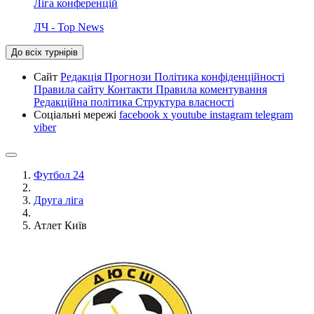
Ліга конференцій
ЛЧ - Top News
До всіх турнірів
Сайт
Редакція
Прогнози
Політика конфіденційності
Правила сайту
Контакти
Правила коментування
Редакційна політика
Структура власності
Соціальні мережі
facebook
x
youtube
instagram
telegram
viber
Футбол 24
Друга ліга
Атлет Київ