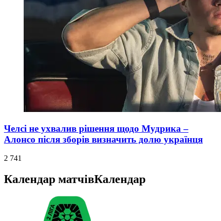
Челсі не ухвалив рішення щодо Мудрика –
Алонсо після зборів визначить долю українця
2 741
Календар матчів
Календар