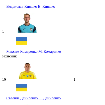
Владислав Кияшко
В. Кияшко
1
-
-
-
-
-
-
Максим Комаренко
М. Комаренко
захисник
16
-
1
-
-
-
-
Євгеній Даниленко
Є. Даниленко