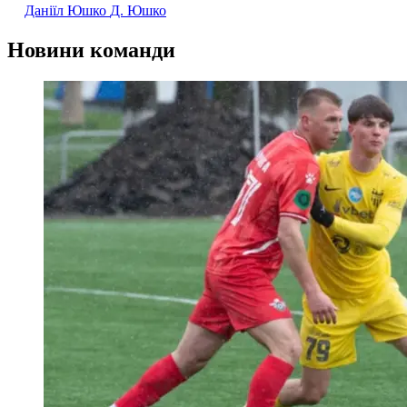
Даніїл Юшко
Д. Юшко
Новини команди