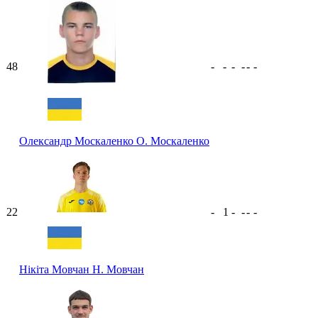
48
-
-
-
-
-
-
Олександр Москаленко
О. Москаленко
22
-
1
-
-
-
-
Нікіта Мовчан
Н. Мовчан