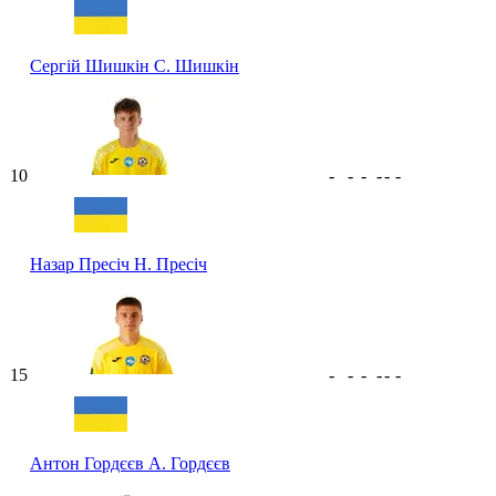
Сергій Шишкін
С. Шишкін
10
-
-
-
-
-
-
Назар Пресіч
Н. Пресіч
15
-
-
-
-
-
-
Антон Гордєєв
А. Гордєєв