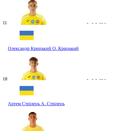
11
-
-
-
-
-
-
Олександр Крицький
О. Крицький
18
-
-
-
-
-
-
Артем Стрілець
А. Стрілець