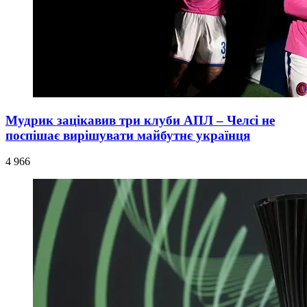
Мудрик зацікавив три клуби АПЛ – Челсі не
поспішає вирішувати майбутнє українця
4 966