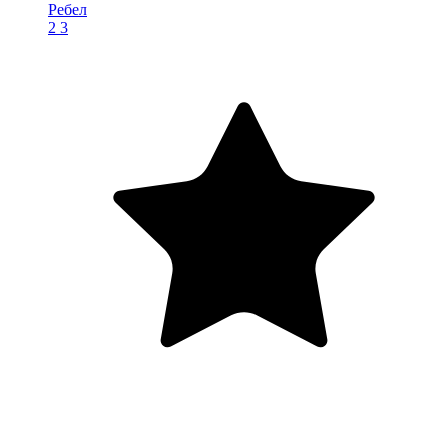
Ребел
2
3