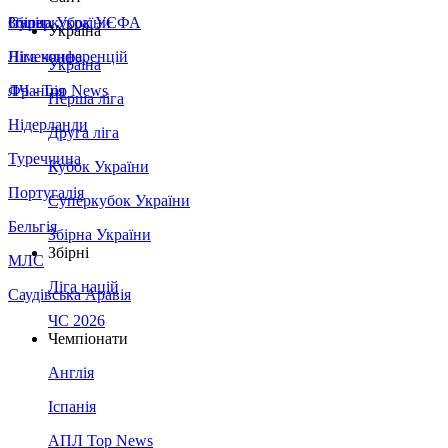
Збірна України
Італія
Суперкубок УЄФА
Україна
Німеччина
Ліга конференцій
Україна
Франція
ЛЧ - Top News
Перша ліга
Нідерланди
Друга ліга
Туреччина
Кубок України
Португалія
Суперкубок України
Бельгія
Збірна України
Збірні
МЛС
Ліга націй
Саудівська Аравія
ЧС 2026
Чемпіонати
Англія
Іспанія
АПЛ Top News