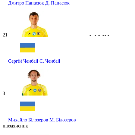
Дмитро Панасюк
Д. Панасюк
21
-
-
-
-
-
-
Сергій Ченбай
С. Ченбай
3
-
-
-
-
-
-
Михайло Білозеров
М. Білозеров
півзахисник