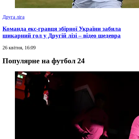
Друга ліга
Команда екс-гравця збірної України забила
шикарний гол у Другій лізі – відео шедевра
26 квітня, 16:09
Популярне на футбол 24