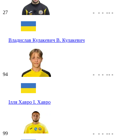
27
-
-
-
-
-
-
Владислав Кулакевич
В. Кулакевич
94
-
-
-
-
-
-
Ілля Хавро
І. Хавро
99
-
-
-
-
-
-