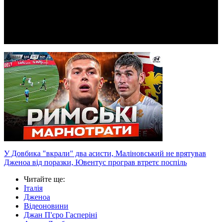
Video
У Довбика "вкрали" два асисти, Маліновський не врятував
Дженоа від поразки, Ювентус програв втретє поспіль
Читайте ще
:
Італія
Дженоа
Відеоновини
Джан П'єро Гасперіні