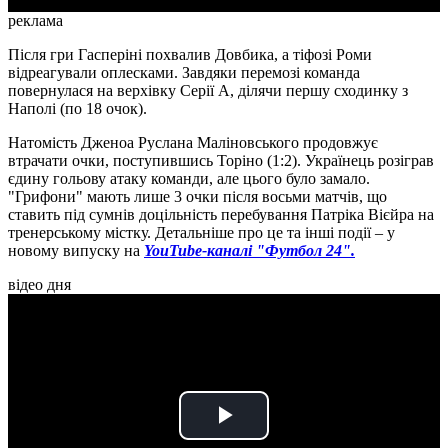
реклама
Після гри Гасперіні похвалив Довбика, а тіфозі Роми
відреагували оплесками. Завдяки перемозі команда
повернулася на верхівку Серії А, ділячи першу сходинку з
Наполі (по 18 очок).
Натомість Дженоа Руслана Маліновського продовжує
втрачати очки, поступившись Торіно (1:2). Українець розіграв
єдину гольову атаку команди, але цього було замало.
"Грифони" мають лише 3 очки після восьми матчів, що
ставить під сумнів доцільність перебування Патріка Вієйра на
тренерському містку. Детальніше про це та інші події – у
новому випуску на
YouTube-каналі "Футбол 24".
відео дня
Play