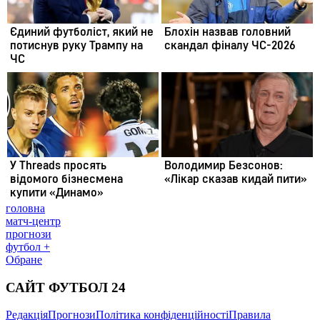
головна
матч-центр
прогнози
футбол +
Обране
САЙТ ФУТБОЛ 24
Редакція
Прогнози
Політика конфіденційності
Правила