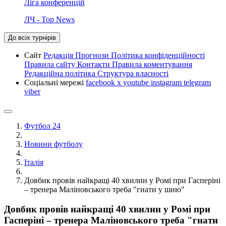
Ліга конференцій
ЛЧ - Top News
До всіх турнірів
Сайт
Редакція
Прогнози
Політика конфіденційності
Правила сайту
Контакти
Правила коментування
Редакційна політика
Структура власності
Соціальні мережі
facebook
x
youtube
instagram
telegram
viber
Футбол 24
Новини футболу
Італія
Довбик провів найкращі 40 хвилин у Ромі при Гасперіні
– тренера Маліновського треба "гнати у шию"
Довбик провів найкращі 40 хвилин у Ромі при
Гасперіні – тренера Маліновського треба "гнати