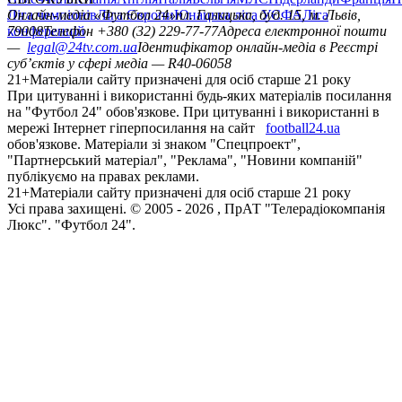
Ліга чемпіонів
Онлайн-медіа «Футбол 24»
Ліга Європи
Юнацька ліга УЄФА
пл. Галицька, буд. 15, м. Львів,
Ліга
конференцій
79008
Телефон +380 (32) 229-77-77
Адреса електронної пошти
—
legal@24tv.com.ua
Ідентифікатор онлайн-медіа в Реєстрі
суб’єктів у сфері медіа — R40-06058
21+
Матеріали сайту призначені для осіб старше 21 року
При цитуванні і використанні будь-яких матеріалів посилання
на "Футбол 24" обов'язкове. При цитуванні і використанні в
мережі Інтернет гіперпосилання на сайт
football24.ua
обов'язкове. Матеріали зі знаком "Спецпроект",
"Партнерський матеріал", "Реклама", "Новини компаній"
публікуємо на правах реклами.
21+
Матеріали сайту призначені для осіб старше 21 року
Усi права захищенi. © 2005 -
2026
, ПрАТ "Телерадіокомпанія
Люкс". "Футбол 24".