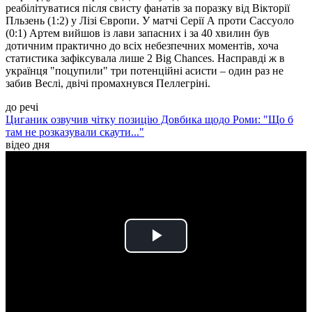
реабілітуватися після свисту фанатів за поразку від Вікторії
Пльзень (1:2) у Лізі Європи. У матчі Серії А проти Сассуоло
(0:1) Артем вийшов із лави запасних і за 40 хвилин був
дотичним практично до всіх небезпечних моментів, хоча
статистика зафіксувала лише 2 Big Chances. Насправді ж в
українця "поцупили" три потенційні асисти – один раз не
забив Веслі, двічі промахнувся Пеллегріні.
до речі
Циганик озвучив чітку позицію Довбика щодо Роми: "Що б
там не розказували скаути..."
відео дня
Play
Video