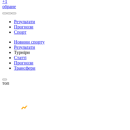
+
1
обране
Результати
Прогнози
Спорт
Новини спорту
Результати
Турніри
Статті
Прогнози
Трансфери
топ