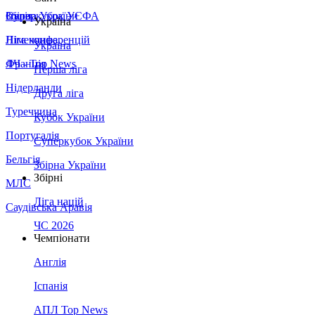
Збірна України
Італія
Суперкубок УЄФА
Україна
Німеччина
Ліга конференцій
Україна
Франція
ЛЧ - Top News
Перша ліга
Нідерланди
Друга ліга
Туреччина
Кубок України
Португалія
Суперкубок України
Бельгія
Збірна України
Збірні
МЛС
Ліга націй
Саудівська Аравія
ЧС 2026
Чемпіонати
Англія
Іспанія
АПЛ Top News