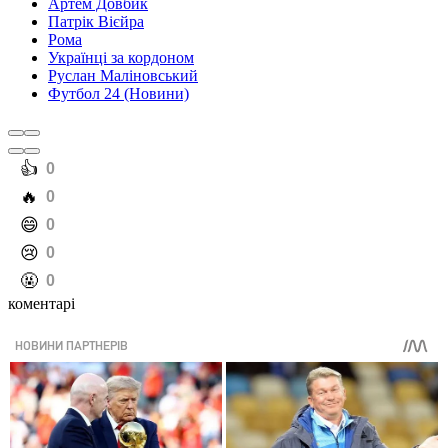
Артем Довбик
Патрік Вієйра
Рома
Українці за кордоном
Руслан Маліновський
Футбол 24 (Новини)
️👍
0
️🔥
0
️😄
0
️😢
0
️🤬
0
коментарі