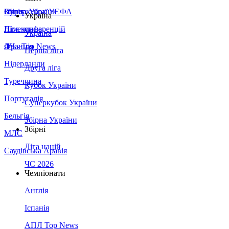
Збірна України
Італія
Суперкубок УЄФА
Україна
Німеччина
Ліга конференцій
Україна
Франція
ЛЧ - Top News
Перша ліга
Нідерланди
Друга ліга
Туреччина
Кубок України
Португалія
Суперкубок України
Бельгія
Збірна України
Збірні
МЛС
Ліга націй
Саудівська Аравія
ЧС 2026
Чемпіонати
Англія
Іспанія
АПЛ Top News