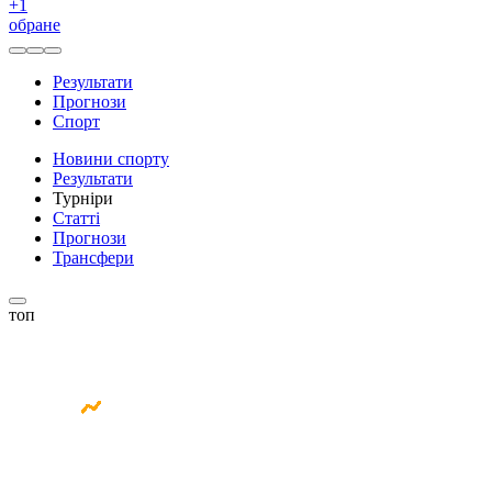
+
1
обране
Результати
Прогнози
Спорт
Новини спорту
Результати
Турніри
Статті
Прогнози
Трансфери
топ