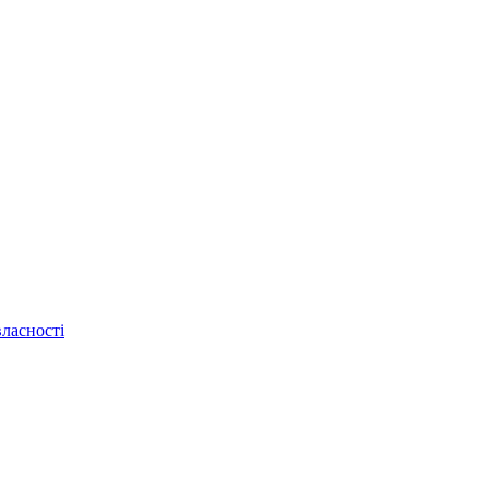
ласності